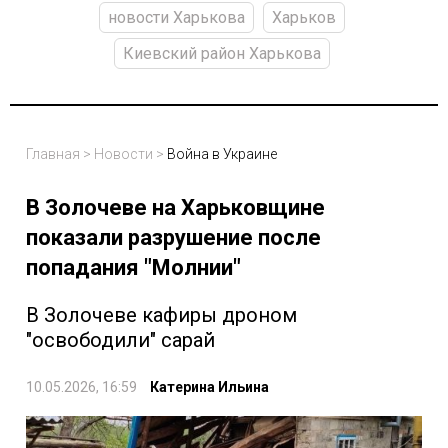
новости Харькова
Харьков
Киевский район Харькова
Главная
>
Новости
>
Война в Украине
В Золочеве на Харьковщине
показали разрушение после
попадания "Молнии"
В Золочеве кафиры дроном
"освободили" сарай
10.05.2026, 16:59
Катерина Ильина