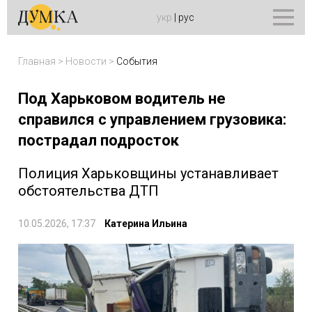
укр
|
рус
Главная
>
Новости
>
События
Под Харьковом водитель не
справился с управлением грузовика:
пострадал подросток
Полиция Харьковщины устанавливает
обстоятельства ДТП
10.05.2026, 17:37
Катерина Ильина