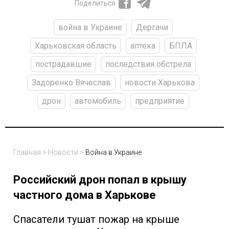
Поделиться
война в Украине
Дергачи
Харьковская область
аптека
БПЛА
пострадавшие
последствия обстрела
Задоренко Вячеслав
новости Харькова
дрон
автомобиль
предприятие
Главная
>
Новости
>
Война в Украине
Российский дрон попал в крышу
частного дома в Харькове
Спасатели тушат пожар на крыше