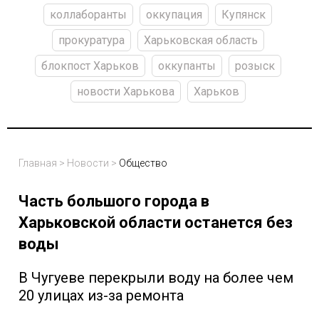
коллаборанты
оккупация
Купянск
прокуратура
Харьковская область
блокпост Харьков
оккупанты
розыск
новости Харькова
Харьков
Главная
>
Новости
>
Общество
Часть большого города в
Харьковской области останется без
воды
В Чугуеве перекрыли воду на более чем
20 улицах из-за ремонта