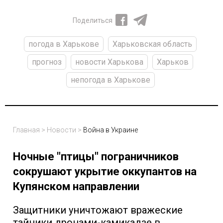
Поделиться
погода в Харькове
Харьковская область
прогноз
новости Харькова
Харьков
непогода в Харькове
Главная
>
Новости
>
Война в Украине
Ночные "птицы" пограничников
сокрушают укрытие оккупантов на
Купянском направлении
Защитники уничтожают вражеские
тайники дронами-камикадзе в