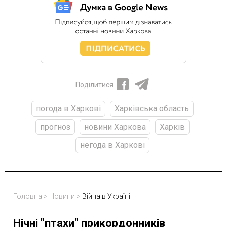
Поділитися
погода в Харкові
Харківська область
прогноз
новини Харкова
Харків
негода в Харкові
Головна
>
Новини
>
Війна в Україні
Нічні "птахи" прикордонників