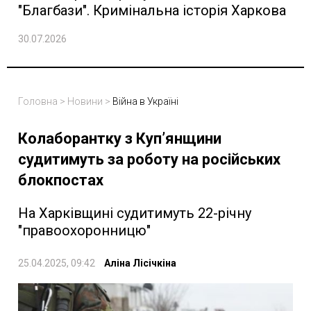
"Благбази". Кримінальна історія Харкова
30.07.2026
Головна
>
Новини
>
Війна в Україні
Колаборантку з Куп’янщини
судитимуть за роботу на російських
блокпостах
На Харківщині судитимуть 22-річну
"правоохоронницю"
25.04.2025, 09:42
Аліна Лісічкіна