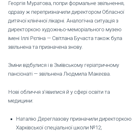
Георгія Муратова, попри формальне звільнення,
одразу ж перепризначили директором Обласної
дитячої клінічної лікарні. Аналогічна ситуація з
директоркою художньо-меморіального музею
імені Іллі Рєпіна — Світлана Бучаста також була
звільнена та призначена знову.
Зміни відбулися і в Зміївському геріатричному
пансіонаті — звільнена Людмила Макеєва.
Нові обличчя з’явилися й у сфері освіти та
медицини:
Наталію Дереглазову призначили директоркою
Харківської спеціальної школи №12;