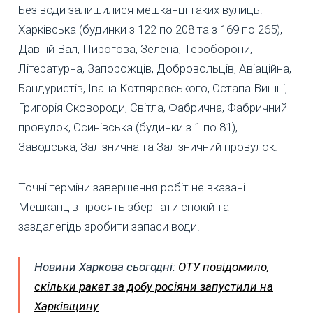
Без води залишилися мешканці таких вулиць:
Харківська (будинки з 122 по 208 та з 169 по 265),
Давній Вал, Пирогова, Зелена, Тероборони,
Літературна, Запорожців, Добровольців, Авіаційна,
Бандуристів, Івана Котляревського, Остапа Вишні,
Григорія Сковороди, Світла, Фабрична, Фабричний
провулок, Осинівська (будинки з 1 по 81),
Заводська, Залізнична та Залізничний провулок.
Точні терміни завершення робіт не вказані.
Мешканців просять зберігати спокій та
заздалегідь зробити запаси води.
Но
вини Харкова сьогодні:
ОТУ повідомило,
скільки ракет за добу росіяни запустили на
Харківщину