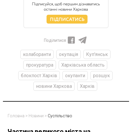
Поділитися
колаборанти
окупація
Куп'янськ
прокуратура
Харківська область
блокпост Харків
окупанти
розшук
новини Харкова
Харків
Головна
>
Новини
>
Суспільство
Частина великого міста на