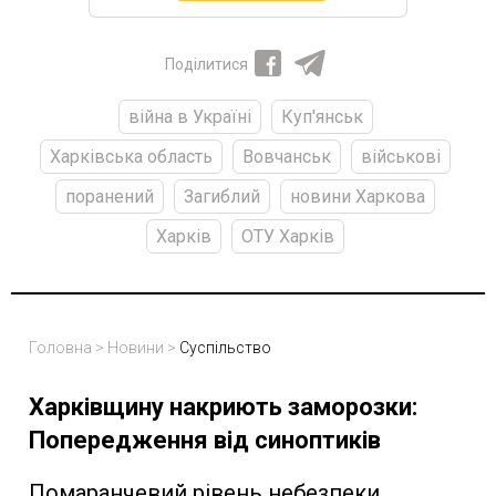
Поділитися
війна в Україні
Куп'янськ
Харківська область
Вовчанськ
військові
поранений
Загиблий
новини Харкова
Харків
ОТУ Харків
Головна
>
Новини
>
Суспільство
Харківщину накриють заморозки:
Попередження від синоптиків
Помаранчевий рівень небезпеки