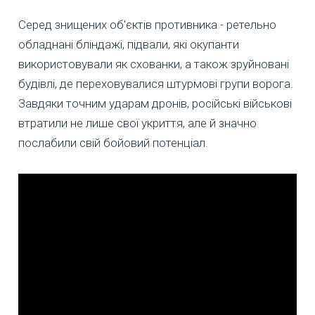
Серед знищених об'єктів противника - ретельно
обладнані бліндажі, підвали, які окупанти
використовували як схованки, а також зруйновані
будівлі, де переховувалися штурмові групи ворога.
Завдяки точним ударам дронів, російські військові
втратили не лише свої укриття, але й значно
послабили свій бойовий потенціал.