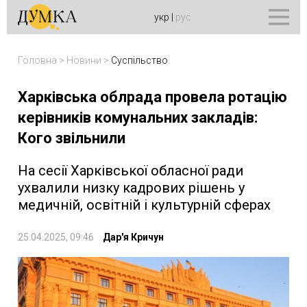
укр
|
рус
Головна
>
Новини
>
Суспільство
Харківська облрада провела ротацію
керівників комунальних закладів:
Кого звільнили
На сесії Харківської обласної ради
ухвалили низку кадрових рішень у
медичній, освітній і культурній сферах
25.04.2025, 09:46
Дар'я Кричун