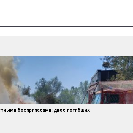
етными боеприпасами: двое погибших