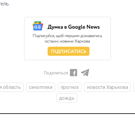
тель.
Поделиться
я область
синоптики
прогноз
новости Харькова
дождь