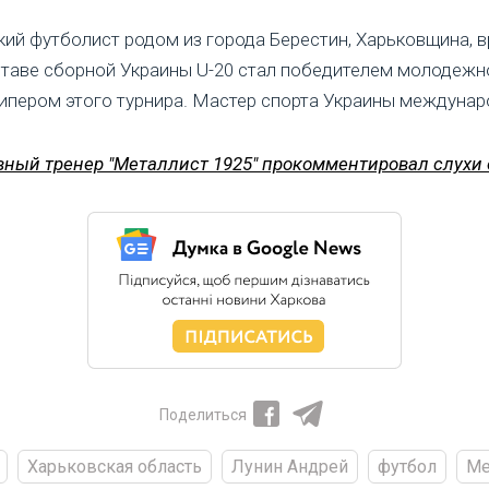
кий футболист родом из города Берестин, Харьковщина, в
ставе сборной Украины U-20 стал победителем молодежно
пером этого турнира. Мастер спорта Украины международ
вный тренер "Металлист 1925" прокомментировал слухи
Поделиться
Харьковская область
Лунин Андрей
футбол
Ме