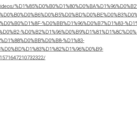
t.kh/videos/%D1%85%D0%B0%D1%80%D0%BA%D1%96%D0
%D0%B0%D0%B6%D0%B5%D0%BD%D0%BE%D0%B3%D0%
D0%B0%D1%8F-%D0%BB%D1%96%D0%B7%D1%83-%D1%
%D0%B2-%D0%B2%D1%96%D0%B9%D1%81%D1%8C%D0%
%D1%88%D0%BB%D0%B8-%D1%83-
%D0%BD%D1%83%D1%82%D1%96%D0%B9-
71647210732322/