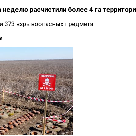
а неделю расчистили более 4 га территори
ли 373 взрывоопасных предмета
я