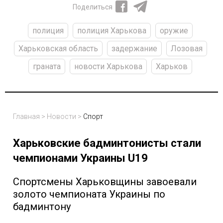
Поделиться
полиция
полиция Харькова
оружие
Харьковская область
задержание
Лозовая
граната
новости Харькова
Харьков
Главная
>
Новости
>
Спорт
Харьковские бадминтонисты стали
чемпионами Украины U19
Спортсмены Харьковщины завоевали
золото чемпионата Украины по
бадминтону