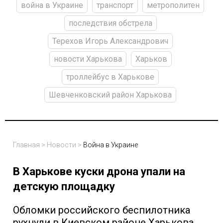
война в Украине
транспорт
метрополитен
последствия обстрела
Терехов Игорь Александрович
новости Харькова
Харьков
троллейбус в Харькове
Шевченковский район Харькова
Главная
>
Новости
>
Война в Украине
В Харькове куски дрона упали на
детскую площадку
Обломки российского беспилотника
рухнули в Киевском районе Харькова