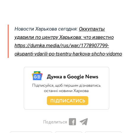
Новости Харькова сегодня:
Оккупанты
ударили по центру Харькова: что известно
https://dumka.media/rus/war/1778907799-
okupanti-vdarili-po-tsentru-harkova-shcho-vidomo
Поделиться