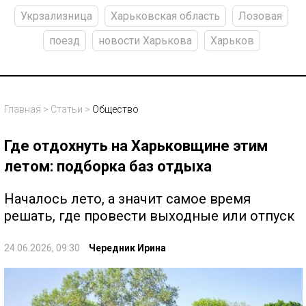
Укрзализница
Харьковская область
Лозовая
поезд
новости Харькова
Харьков
Главная
>
Статьи
>
Общество
Где отдохнуть на Харьковщине этим
летом: подборка баз отдыха
Началось лето, а значит самое время
решать, где провести выходные или отпуск
24.06.2026, 09:30
Чередник Ирина