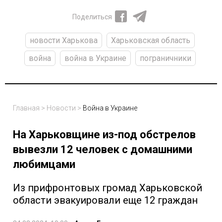
Поделиться
новости Харькова
Харьковская область
война
война в Украине
пограничники
Главная
>
Новости
>
Война в Украине
На Харьковщине из-под обстрелов
вывезли 12 человек с домашними
любимцами
Из прифронтовых громад Харьковской
области эвакуировали еще 12 граждан