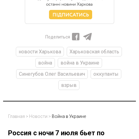
Поделиться
новости Харькова
Харьковская область
война
война в Украине
Синегубов Олег Васильевич
оккупанты
взрыв
Главная
>
Новости
>
Война в Украине
Россия с ночи 7 июля бьет по