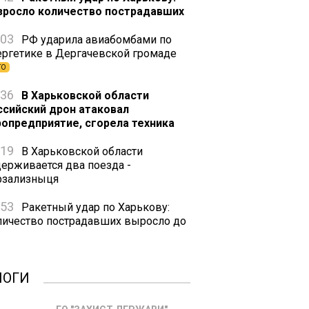
зросло количество пострадавших
:03
РФ ударила авиабомбами по
ергетике в Дергачевской громаде
ТО
:36
В Харьковской области
ссийский дрон атаковал
ропредприятие, сгорела техника
:19
В Харьковской области
держивается два поезда -
рзализныця
:53
Ракетный удар по Харькову:
личество пострадавших выросло до
ЛОГИ