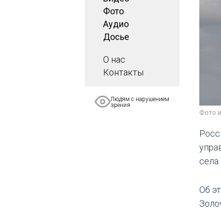
Фото
Аудио
Досье
О нас
Контакты
Людям с нарушением
зрения
Фото 
Росс
упра
села
Об э
Золо