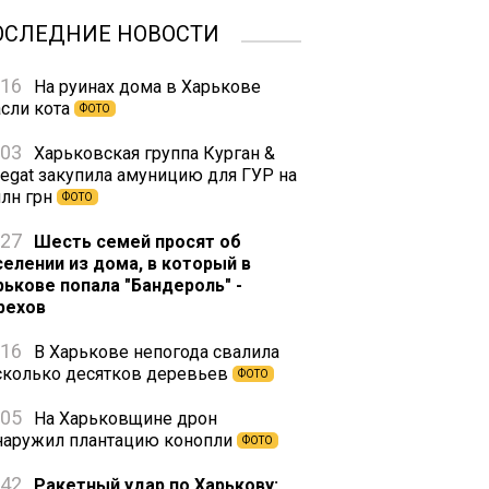
ОСЛЕДНИЕ НОВОСТИ
:16
На руинах дома в Харькове
асли кота
ФОТО
:03
Харьковская группа Курган &
regat закупила амуницию для ГУР на
млн грн
ФОТО
:27
Шесть семей просят об
селении из дома, в который в
рькове попала "Бандероль" -
рехов
:16
В Харькове непогода свалила
сколько десятков деревьев
ФОТО
:05
На Харьковщине дрон
наружил плантацию конопли
ФОТО
:42
Ракетный удар по Харькову: