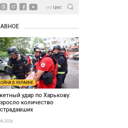
укр
|
рус
ЛАВНОЕ
ВОЙНА В УКРАИНЕ
кетный удар по Харькову:
зросло количество
страдавших
08.2026