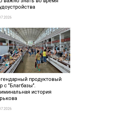
о важно знать во время
удоустройства
07.2026
гендарный продуктовый
р с "Благбазы".
иминальная история
рькова
07.2026