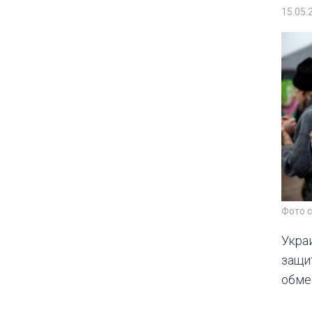
15.05.
Фото 
Укра
защи
обмен