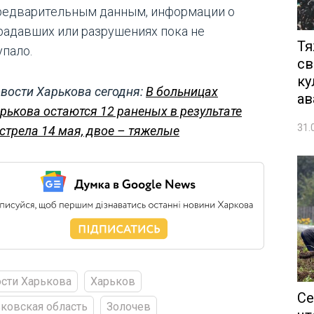
редварительным данным, информации о
радавших или разрушениях пока не
Тя
упало.
св
ку
вости Харькова сегодня:
В больницах
ав
рькова остаются 12 раненых в результате
31.
стрела 14 мая, двое – тяжелые
сти Харькова
Харьков
Се
ковская область
Золочев