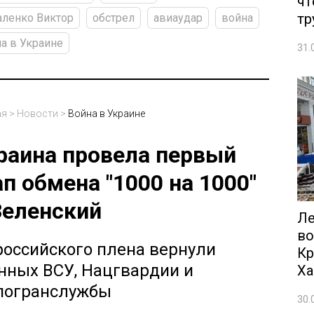
чт
тр
ленко Виктор
обстрел
авиаудар
война
а в Украине
31.
ая
>
Новости
>
Война в Украине
раина провела первый
ап обмена "1000 на 1000"
Зеленский
Ле
во
российского плена вернули
Кр
нных ВСУ, Нацгвардии и
Ха
погранслужбы
30.