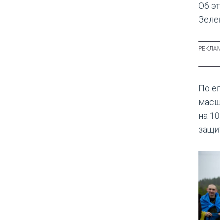
Об э
Зеле
По е
масш
на 1
защи