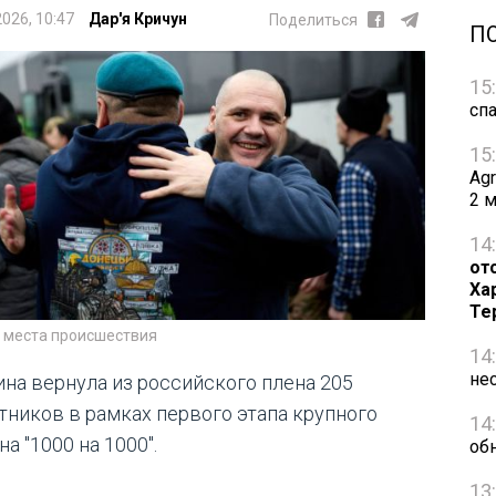
2026, 10:47
Дар'я Кричун
Поделиться
П
15
сп
15
Ag
2 
14
от
Ха
Те
с места происшествия
14
не
ина вернула из российского плена 205
тников в рамках первого этапа крупного
14
а "1000 на 1000".
об
13