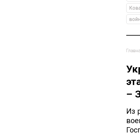
Кова
войн
Главн
Ук
эт
– 
Из 
вое
Гос