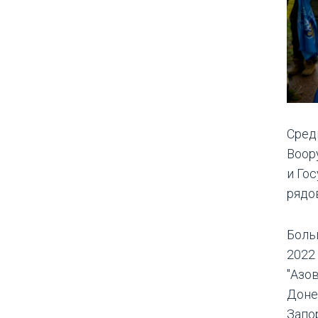
Сред
Воор
и Го
рядо
Боль
2022
"Азо
Доне
Запо