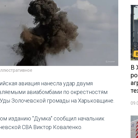
В 
иллюстративное
ро
аг
ийская авиация нанесла удар двумя
те
вляемыми авиабомбами по окрестностям
 Уды Золочевской громады на Харьковщине.
09.
том изданию "Думка" сообщил начальник
чевской СВА Виктор Коваленко.