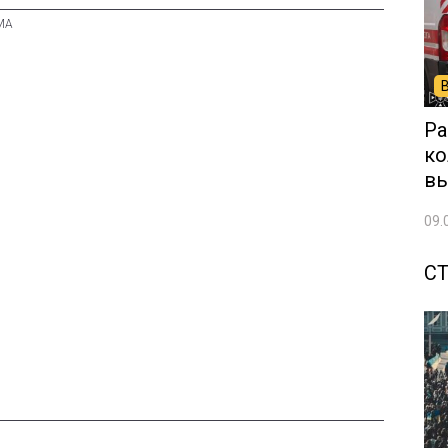
Ра
ко
вы
09.
С