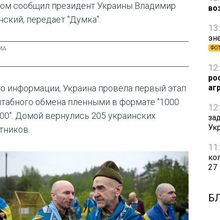
том сообщил президент Украины Владимир
во
нский, передает "Думка".
13
эн
ФО
12
ро
го информации, Украина провела первый этап
аг
табного обмена пленными в формате "1000
12
000". Домой вернулись 205 украинских
за
Ук
тников.
11
ко
27
Б