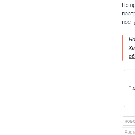
По п
пост
пост
Но
Ха
об
ново
Харь