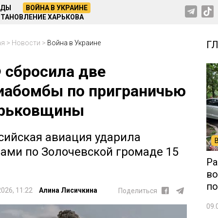
НДЫ
ВОЙНА В УКРАИНЕ
ТАНОВЛЕНИЕ ХАРЬКОВА
ая
>
Новости
>
Война в Украине
Г
 сбросила две
иабомбы по приграничью
рьковщины
сийская авиация ударила
ами по Золочевской громаде 15
Ра
во
по
2026, 11:22
Алина Лисичкина
Поделиться
09.