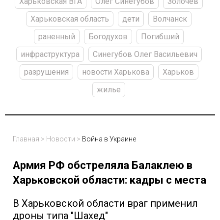
Харьковская ВГА
Олег Синегубов
Золочев
Харьковская область
дети
Волчанск
раненный
Богодухов
Погибший
инфраструктура
Синегубов Олег Васильевич
разрушения
новости Харькова
Харьков
жилье
Главная
>
Новости
>
Война в Украине
Армия РФ обстреляла Балаклею в
Харьковской области: кадры с места
В Харьковской области враг применил
дроны типа "Шахед"