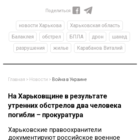
Поделиться
новости Харькова
Харьковская область
Балаклея
обстрел
БПЛА
дрон
шахед
разрушения
жилье
Карабанов Виталий
Главная
>
Новости
>
Война в Украине
На Харьковщине в результате
утренних обстрелов два человека
погибли – прокуратура
Харьковские правоохранители
документируют российское военное