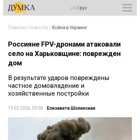
укр
|
рус
Главная
>
Новости
>
Война в Украине
Россияне FPV-дронами атаковали
село на Харьковщине: поврежден
дом
В результате ударов повреждены
частное домовладение и
хозяйственные постройки
19.05.2026, 09:08
Елизавета Шопинская