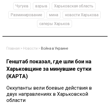
Чугуев
взрыв
Харьковская область
Разминирование
мина
новости Харькова
саперы Харьков
Главная
>
Новости
>
Война в Украине
Генштаб показал, где шли бои на
Харьковщине за минувшие сутки
(КАРТА)
Оккупанты вели боевые действия в
двух направлениях в Харьковской
области