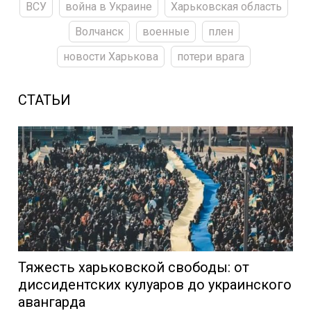
ВСУ
война в Украине
Харьковская область
Волчанск
военные
плен
новости Харькова
потери врага
СТАТЬИ
Тяжесть харьковской свободы: от
диссидентских кулуаров до украинского
авангарда