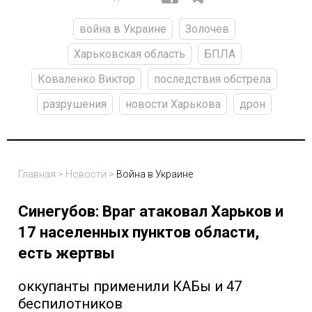
война в Украине
Золочев
Харьковская область
БПЛА
Коваленко Виктор
последствия обстрела
разрушения
новости Харькова
дрон
Главная
>
Новости
>
Война в Украине
Синегубов: Враг атаковал Харьков и
17 населенных пунктов области,
есть жертвы
оккупанты применили КАБы и 47
беспилотников