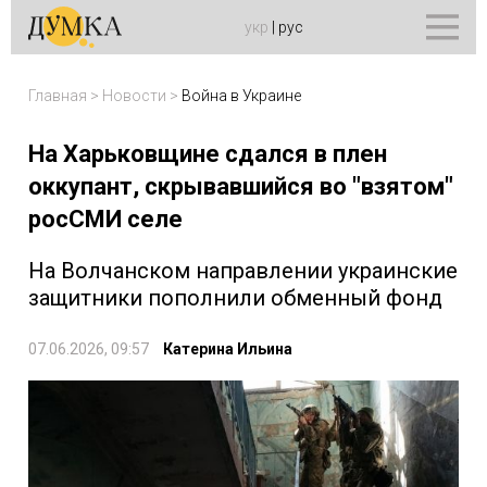
укр
|
рус
Главная
>
Новости
>
Война в Украине
На Харьковщине сдался в плен
оккупант, скрывавшийся во "взятом"
росСМИ селе
На Волчанском направлении украинские
защитники пополнили обменный фонд
07.06.2026, 09:57
Катерина Ильина