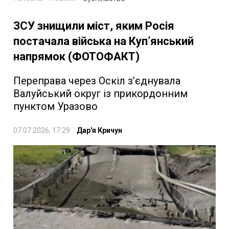
ЗСУ знищили міст, яким Росія
постачала війська на Куп’янський
напрямок (ФОТОФАКТ)
Переправа через Оскіл з’єднувала
Валуйський округ із прикордонним
пунктом Уразово
07.07.2026, 17:29
Дар'я Кричун