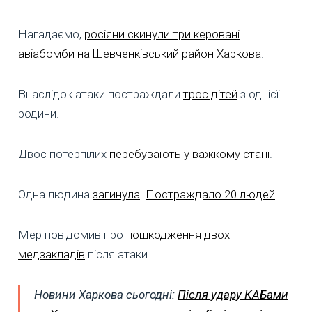
Нагадаємо,
росіяни скинули три керовані
авіабомби на Шевченківський район Харкова
.
Внаслідок атаки постраждали
троє дітей
з однієї
родини.
Двоє потерпілих
перебувають у важкому стані
.
Одна людина
загинула
.
Постраждало 20 людей
.
Мер повідомив про
пошкодження двох
медзакладів
після атаки.
Новини Харкова сьогодні:
Після удару КАБами