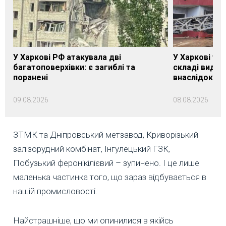
У Харкові РФ атакувала дві
У Харкові ти
багатоповерхівки: є загиблі та
складі видав
поранені
внаслідок об
09.08.2026
08.08.2026
ЗТМК та Дніпровський метзавод, Криворізький
залізорудний комбінат, Інгулецький ГЗК,
Побузький феронікілієвий – зупинено. І це лише
маленька частинка того, що зараз відбувається в
нашій промисловості.
Найстрашніше, що ми опинилися в якійсь