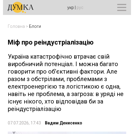
укр
|
рус
Головна
>
Блоги
Міф про реіндустріалізацію
Україна катастрофічно втрачає свій
виробничий потенціал. І можна багато
говорити про обʼєктивні фактори. Але
разом з обстрілами, проблемами з
електроенергією та логістикою є одна,
навіть не проблема, а загроза: в уряді не
існує нікого, хто відповідав би за
реіндустріалізацію
07.07.2026, 17:43
Вадим Денисенко