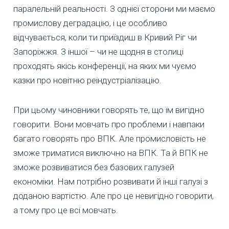
паралельній реальності. З однієї сторони ми маємо
промислову деградацію, і це особливо
відчувається, коли ти приїздиш в Кривий Ріг чи
Запоріжжя. З іншої – чи не щодня в столиці
проходять якісь конференції, на яких ми чуємо
казки про новітню реіндустріалізацію.
При цьому чиновники говорять те, що їм вигідно
говорити. Вони мовчать про проблеми і навпаки
багато говорять про ВПК. Але промисловість не
зможе триматися виключно на ВПК. Та й ВПК не
зможе розвиватися без базових галузей
економіки. Нам потрібно розвивати й інші галузі з
доданою вартістю. Але про це невигідно говорити,
а тому про це всі мовчать.