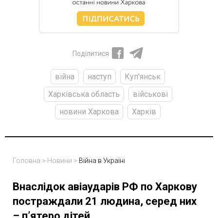
Поділитися
війна
наступ
Куп'янськ
Харківська область
військові
новини Харкова
Харків
Головна
>
Новини
>
Війна в Україні
Внаслідок авіаударів РФ по Харкову
постраждали 21 людина, серед них
– п’ятеро дітей