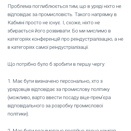
Проблема поглиблюється тим, що в уряді ніхто не
відповідає за промисловість. Такого напрямку в
Кабміні просто не існує. І, схоже, ніхто не
збирається його розвивати. Бо ми мислимо в
категоріях конференцій про реіндустріалізацію, а не
в категоріях самої реіндустріалізації.
Що потрібно було б зробити в першу чергу:
1. Має бути визначено персонально, хто з
урядовців відповідає за промислову політику
(можливо, варто ввести посаду віце-премʼєра
відповідального за розробку промислової
політики).
2. Має бути реанімовано постійно діюча комісія,