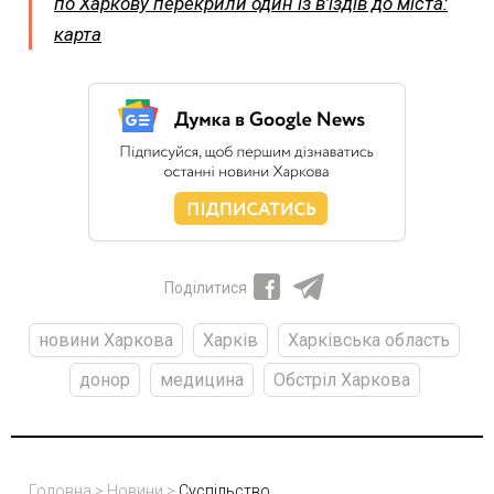
по Харкову перекрили один із в’їздів до міста:
карта
Поділитися
новини Харкова
Харків
Харківська область
донор
медицина
Обстріл Харкова
Головна
>
Новини
>
Суспільство