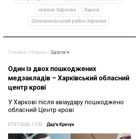
новини Харкова
Харків
Шевченківський район Харкова
Головна
>
Новини
>
Здоров'я
Один із двох пошкоджених
медзакладів – Харківський обласний
центр крові
У Харкові після авіаудару пошкоджено
обласний Центр крові
07.07.2026, 17:35
Дар'я Кричун