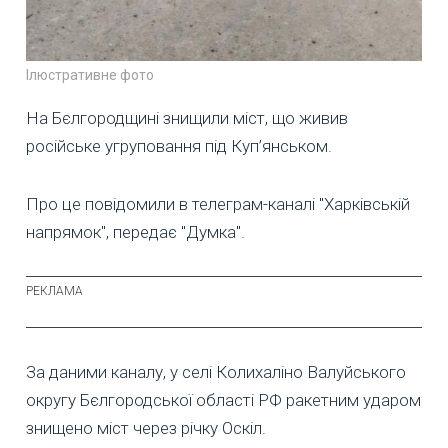
Ілюстративне фото
На Бєлгородщині знищили міст, що живив
російське угруповання під Куп’янськом.
Про це повідомили в телеграм-каналі "Харківській
напрямок", передає "Думка".
За даними каналу, у селі Колихаліно Валуйського
округу Бєлгородської області РФ ракетним ударом
знищено міст через річку Оскіл.