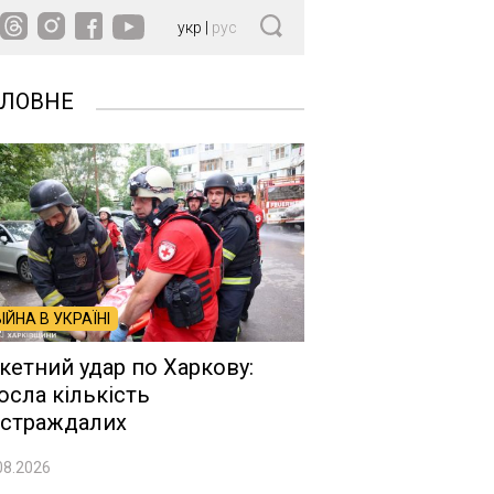
укр
|
рус
ОЛОВНЕ
ВІЙНА В УКРАЇНІ
кетний удар по Харкову:
осла кількість
страждалих
08.2026