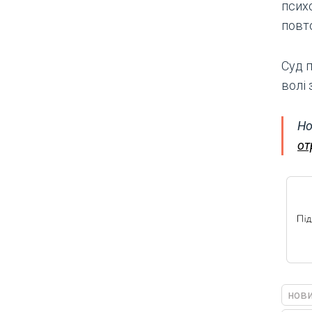
псих
повт
Суд 
волі 
Но
от
нови