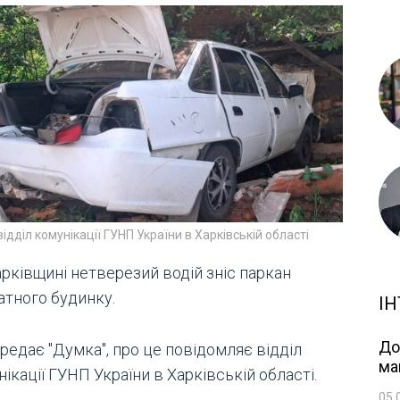
відділ комунікації ГУНП України в Харківській області
арківщині нетверезий водій зніс паркан
атного будинку.
ІН
До
редає "Думка", про це повідомляє відділ
ма
ікації ГУНП України в Харківській області.
05.