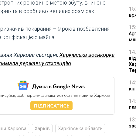
отропних речовин з метою збуту, вчинене
15
орно та в особливо великих розмірах.
вр
15
призначив покарання – 9 років позбавлення
Agr
з конфіскацією майна.
мл
14
вини Харкова сьогодні:
Харківська воєнкорка
від
римала державну стипендію
Ха
Те
14
кі
14
пл
13
зр
ни Харкова
Харків
Харківська область