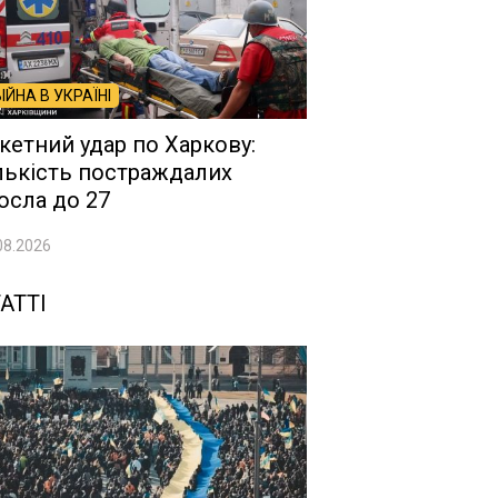
ВІЙНА В УКРАЇНІ
кетний удар по Харкову:
лькість постраждалих
осла до 27
08.2026
АТТІ