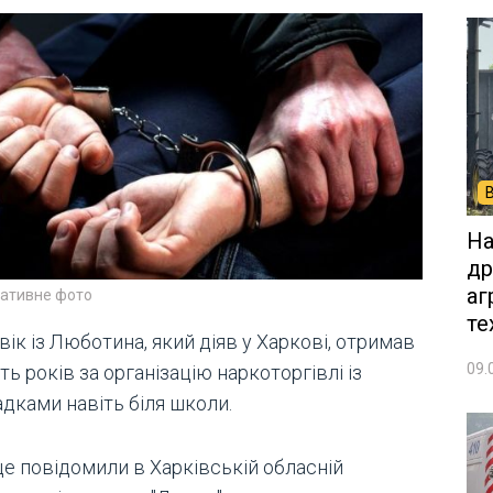
На
др
аг
ративне фото
те
ік із Люботина, який діяв у Харкові, отримав
09.
ть років за організацію наркоторгівлі із
дками навіть біля школи.
це повідомили в Харківській обласній