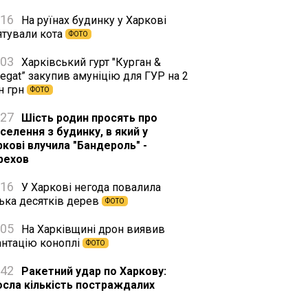
:16
На руїнах будинку у Харкові
ятували кота
ФОТО
:03
Харківський гурт "Курган &
egat” закупив амуніцію для ГУР на 2
н грн
ФОТО
:27
Шість родин просять про
селення з будинку, в який у
ркові влучила "Бандероль" -
рехов
:16
У Харкові негода повалила
лька десятків дерев
ФОТО
:05
На Харківщині дрон виявив
антацію коноплі
ФОТО
:42
Ракетний удар по Харкову:
осла кількість постраждалих