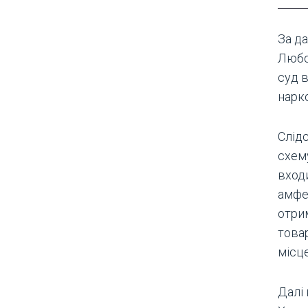
За д
Любо
суд в
нарко
Слід
схем
входи
амфе
отрим
това
місц
Далі 