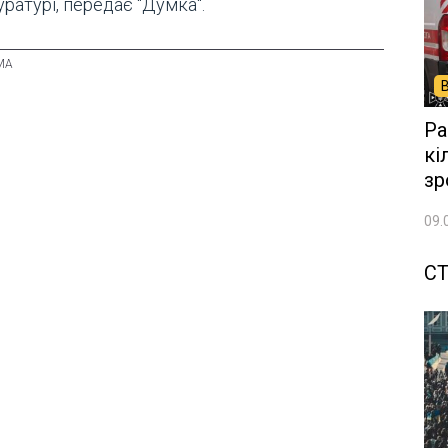
ратурі, передає "Думка".
Ра
кі
зр
09.
СТ