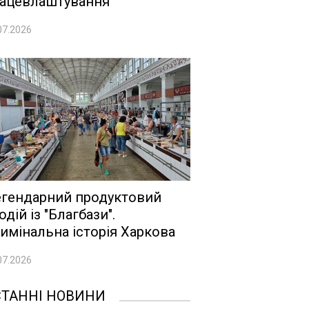
ацевлаштування
07.2026
гендарний продуктовий
одій із "Благбази".
имінальна історія Харкова
07.2026
СТАННІ НОВИНИ