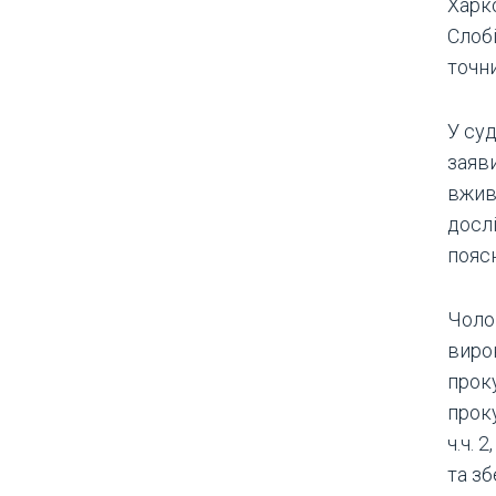
Харко
Слоб
точн
У су
заяви
вжив
досл
пояс
Чоло
виро
прок
прок
ч.ч. 
та з