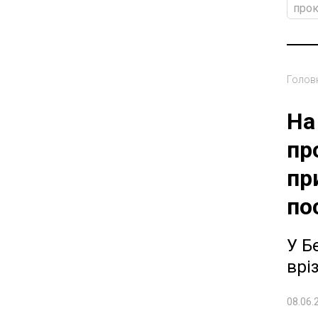
прок
Голов
На
пр
пр
по
У Б
врі
08.06.