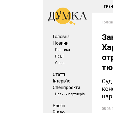
ТРЕ
Голов
За
Головна
Новини
Ха
Політика
от
Події
Спорт
тю
Статті
Суд
Інтерв'ю
Спецпроєкти
кон
Новини партнерів
нар
Блоги
08.06.
Відео