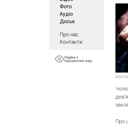
Фото
Аудіо
Досьє
Про нас
Контакти
Людям з
порушенням зору
Ілюст
Чолов
девʼя
закла
Про 