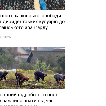
глість харківської свободи:
д дисидентських кулуарів до
раїнського авангарду
07.2026
зонний підробіток в полі:
 важливо знати під час