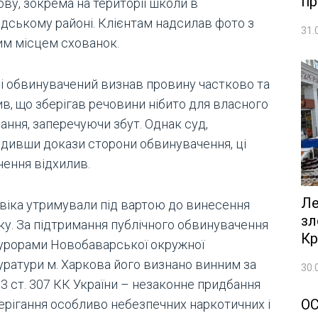
пр
ву, зокрема на території школи в
ідському районі. Клієнтам надсилав фото з
31.
им місцем схованок.
ді обвинувачений визнав провину частково та
в, що зберігав речовини нібито для власного
ання, заперечуючи збут. Однак суд,
ідивши докази сторони обвинувачення, ці
нення відхилив.
Ле
віка утримували під вартою до винесення
зл
ку. За підтримання публічного обвинувачення
Кр
урорами Новобаварської окружної
уратури м. Харкова його визнано винним за
30.
2, 3 ст. 307 КК України – незаконне придбання
О
берігання особливо небезпечних наркотичних і