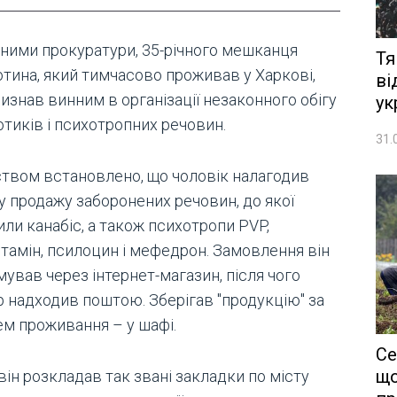
аними прокуратури, 35-річного мешканця
Тя
тина, який тимчасово проживав у Харкові,
ві
изнав винним в організації незаконного обігу
ук
тиків і психотропних речовин.
31.
ством встановлено, що чоловік налагодив
у продажу заборонених речовин, до якої
ли канабіс, а також психотропи PVP,
тамін, псилоцин і мефедрон. Замовлення він
ував через інтернет-магазин, після чого
р надходив поштою. Зберігав "продукцію" за
ем проживання – у шафі.
Се
що
він розкладав так звані закладки по місту