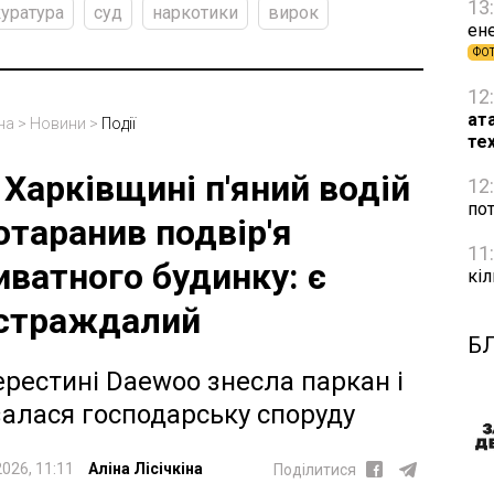
13
уратура
суд
наркотики
вирок
ене
ФО
12
ат
на
>
Новини
>
Події
те
 Харківщині п'яний водій
12
пот
отаранив подвір'я
11
иватного будинку: є
кіл
страждалий
Б
ерестині Daewoo знесла паркан і
залася господарську споруду
2026, 11:11
Аліна Лісічкіна
Поділитися