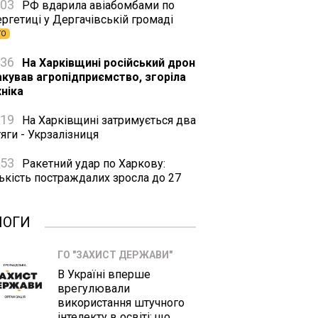
:03
РФ вдарила авіабомбами по
ргетиці у Дергачівській громаді
ТО
:36
На Харківщині російський дрон
акував агропідприємство, згоріла
хніка
:19
На Харківщині затримується два
яги - Укрзалізниця
:53
Ракетний удар по Харкову:
ькість постраждалих зросла до 27
ЛОГИ
ГО "ЗАХИСТ ДЕРЖАВИ"
В Україні вперше
врегулювали
використання штучного
інтелекту в освіті: що