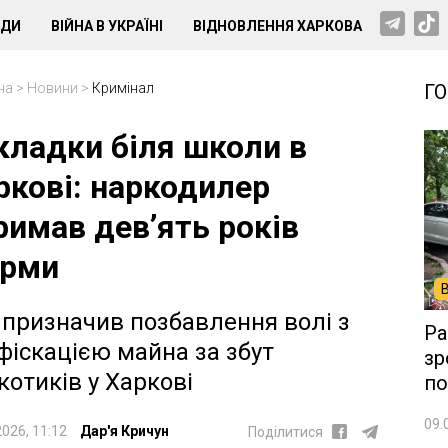
НДИ
ВІЙНА В УКРАЇНІ
ВІДНОВЛЕННЯ ХАРКОВА
на
>
Новини
>
Кримінал
Г
кладки біля школи в
ркові: наркодилер
римав девʼять років
рми
 призначив позбавлення волі з
Ра
фіскацією майна за збут
зр
котиків у Харкові
по
09.
2026, 11:12
Дар'я Кричун
Поділитися