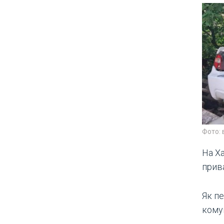
Фото: 
На Х
прив
Як пе
комун