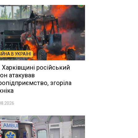
ВІЙНА В УКРАЇНІ
 Харківщині російський
он атакував
ропідприємство, згоріла
хніка
08.2026