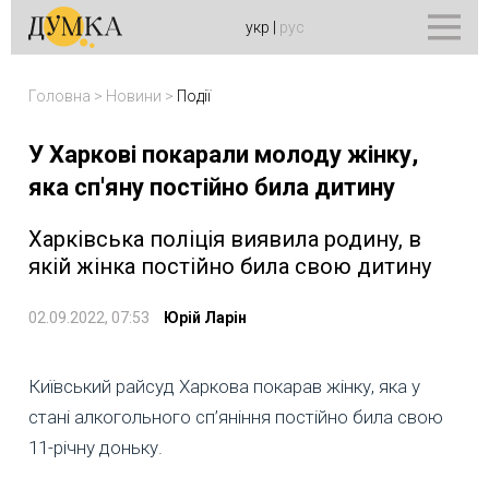
укр
|
рус
Головна
>
Новини
>
Події
У Харкові покарали молоду жінку,
яка сп'яну постійно била дитину
Харківська поліція виявила родину, в
якій жінка постійно била свою дитину
02.09.2022, 07:53
Юрій Ларін
Київський райсуд Харкова покарав жінку, яка у
стані алкогольного сп’яніння постійно била свою
11-річну доньку.