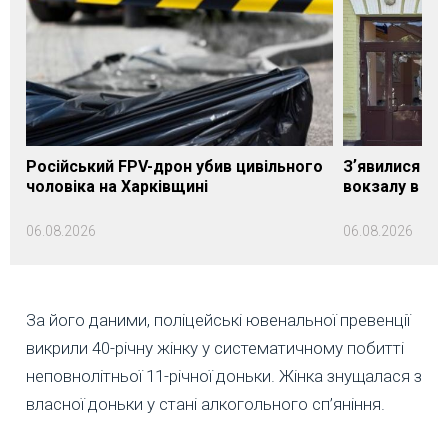
Російський FPV-дрон убив цивільного
Зʼявилися пе
чоловіка на Харківщині
вокзалу в Ло
06.08.2026
06.08.2026
За його даними, поліцейські ювенальної превенції
викрили 40-річну жінку у систематичному побитті
неповнолітньої 11-річної доньки. Жінка знущалася з
власної доньки у стані алкогольного сп’яніння.