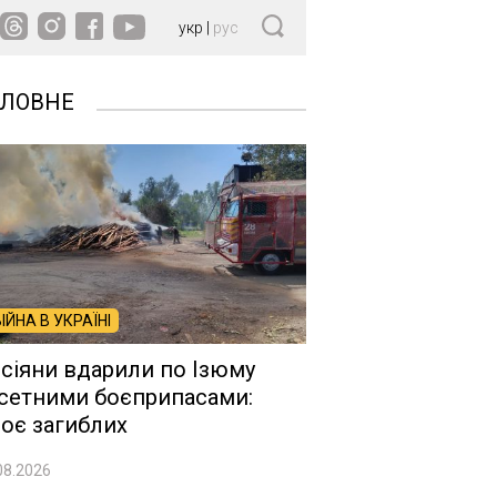
укр
|
рус
ОЛОВНЕ
ВІЙНА В УКРАЇНІ
сіяни вдарили по Ізюму
сетними боєприпасами:
оє загиблих
08.2026