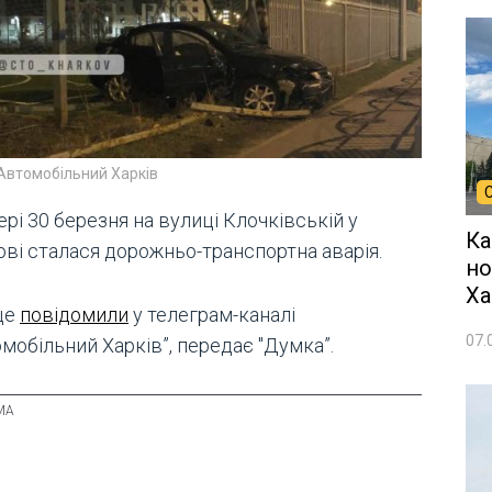
Автомобільний Харків
рі 30 березня на вулиці Клочківській у
Ка
ові сталася дорожньо-транспортна аварія.
но
Ха
це
повідомили
у телеграм-каналі
07.
мобільний Харків”, передає "Думка”.