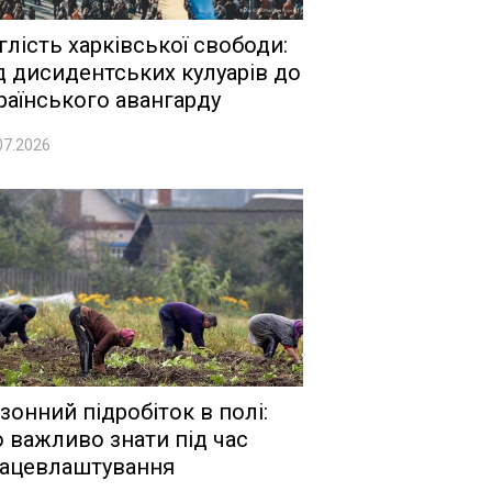
глість харківської свободи:
д дисидентських кулуарів до
раїнського авангарду
07.2026
зонний підробіток в полі:
 важливо знати під час
ацевлаштування