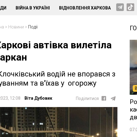
НДИ
ВІЙНА В УКРАЇНІ
ВІДНОВЛЕННЯ ХАРКОВА
на
>
Новини
>
Події
Г
Харкові автівка вилетіла
паркан
Клочківський водій не впорався з
уванням та в'їхав у огорожу
2023, 12:08
Віта Дубовик
Поділитися
Ро
ка
дв
07.