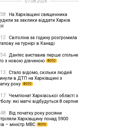
07.08.2026
:58
На Харківщині священника
удили за заклики віддати Харків
ії
:12
Світоліна за годину розгромила
апову на турнірі в Канаді
:54
Дантес виставив перше спільне
то з новою дівчиною
ФОТО
:13
Стало відомо, скільки людей
гинули в ДТП на Харківщині з
чатку року
ФОТО
:17
Чемпіонат Харківської області з
болу: які матчі відбудуться 8 серпня
:48
Від початку року росіяни
стріляли Харківщину понад 5900
ів – міністр МВС
ФОТО