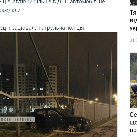
 цієї автівки більше в ДТП автомобілі не
раждали.
Тя
ві
ук
сці працювала патрульна поліція.
31.
Се
що
пр