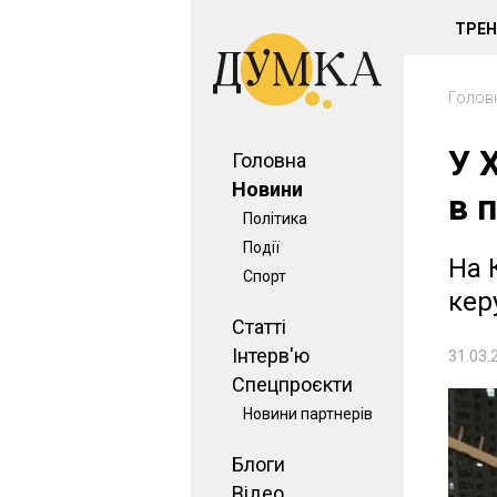
ТРЕ
Голов
У 
Головна
Новини
в 
Політика
Події
На 
Спорт
кер
Статті
Інтерв'ю
31.03.
Спецпроєкти
Новини партнерів
Блоги
Відео