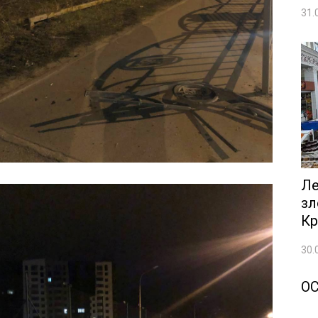
31.
Ле
зл
Кр
30.
О