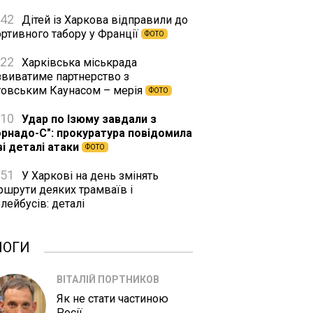
:42
Дітей із Харкова відправили до
ортивного табору у Франції
ФОТО
:22
Харківська міськрада
звиватиме партнерство з
товським Каунасом – мерія
ФОТО
:10
Удар по Ізюму завдали з
орнадо-С": прокуратура повідомила
ві деталі атаки
ФОТО
:51
У Харкові на день змінять
ршрути деяких трамваїв і
лейбусів: деталі
ЛОГИ
ВІТАЛІЙ ПОРТНИКОВ
Як не стати частиною
Росії