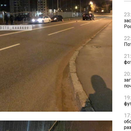
23
зас
Рос
22
Пот
21
фо
20
за
по
19
фут
17
об
раз