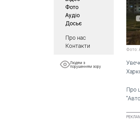
Фото
Аудіо
Досьє
Про нас
Контакти
Фото: 
Увече
Людям з
порушенням зору
Харк
Про 
"Авто