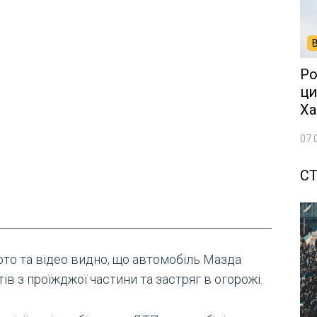
Ро
ци
Ха
07.
СТ
ото та відео видно, що автомобіль Мазда
ів з проїжджої частини та застряг в огорожі.