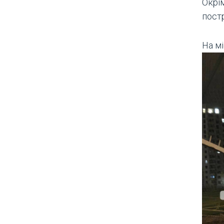
Окрім
пост
На мі