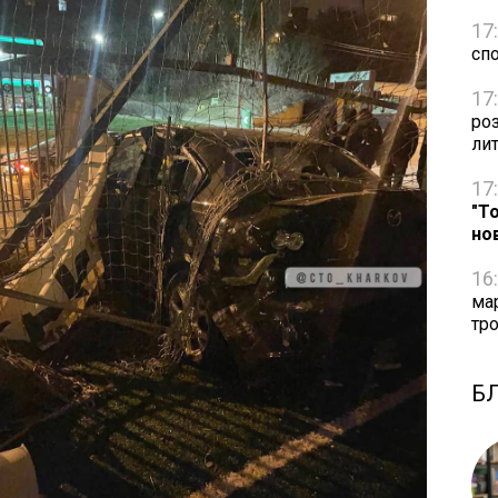
17
сп
17
ро
ли
17
"Т
но
16
ма
тро
Б