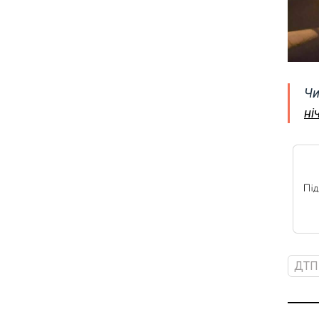
Чи
ні
ДТП