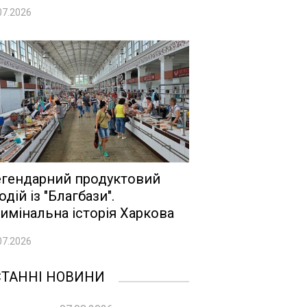
07.2026
гендарний продуктовий
одій із "Благбази".
имінальна історія Харкова
07.2026
СТАННІ НОВИНИ