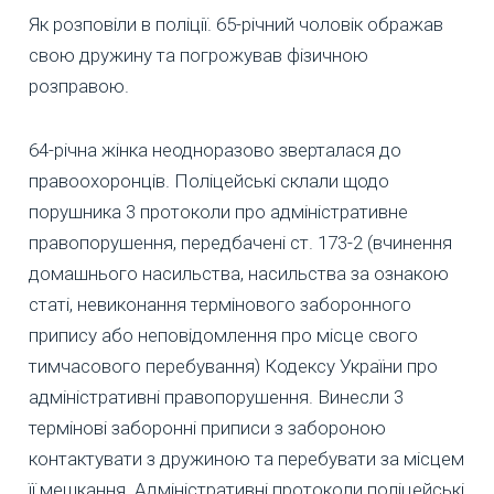
Як розповіли в поліції. 65-річний чоловік ображав
свою дружину та погрожував фізичною
розправою.
64-річна жінка неодноразово зверталася до
правоохоронців. Поліцейські склали щодо
порушника 3 протоколи про адміністративне
правопорушення, передбачені ст. 173-2 (вчинення
домашнього насильства, насильства за ознакою
статі, невиконання термінового заборонного
припису або неповідомлення про місце свого
тимчасового перебування) Кодексу України про
адміністративні правопорушення. Винесли 3
термінові заборонні приписи з забороною
контактувати з дружиною та перебувати за місцем
її мешкання. Адміністративні протоколи поліцейські