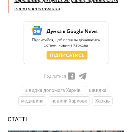
Харківщині, де був штаб росіян, відновлюють
електропостачання
Поділитися
швидка допомога Харків
швидка
медицина
новини Харкова
Харків
СТАТТІ