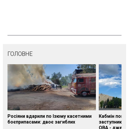
ГОЛОВНЕ
Росіяни вдарили по Ізюму касетними
Кабмін погод
боєприпасами: двоє загиблих
заступника н
ОВА - джере