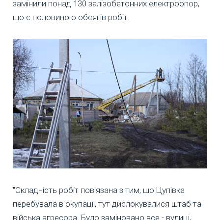
замінили понад 130 залізобетонних електроопор,
що є половиною обсягів робіт.
"Складність робіт пов'язана з тим, що Цупівка
перебувала в окупації, тут дислокувалися штаб та
війська агресора. Було заміновано все - вулиці,