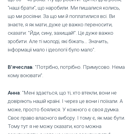
"наші брати", що наробили. Ми пишалися колись,
що ми росіяни. За що ми й поплатилися всі. Ви
знаєте, я як мати, дуже це важко переносити,
сказати: "Йди, сину, захищай!". Це дуже важко
зробити. Але ті молоді, які біжать… Значить,
інформації мало і ідеології було мало".
В’ячеслав
: "Потрібно, потрібно. Примусово. Нема
кому воювати".
Анна
: "Мені здається, що ті, хто втекли, вони не
довіряють нашій країні. І через це вони і поїхали. А
може, просто боялися. У кожного є своя думка.
Своє право власного вибору. І тому є, як має бути.
Тому тут я не можу сказати, кого можна