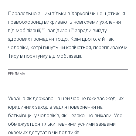
Паралельно з цим тільки в Харкові чи не щотижня
правоохоронці викривають нові схеми ухилення
від мобілізації, "інвалідизації" заради виїзду
здорових громадян тощо. Крім цього, є й такі
чоловіки, котрі гинуть чи калічаться, перепливаючи
Тису в порятунку від мобілізації.
Україна як держава на цей час не вживає жодних
юридичних заходів задля повернення на
батьківщину чоловіків, які незаконно виїхали. Усе
обмежується тільки певними усними заявами
окремих депутатів чи політиків.