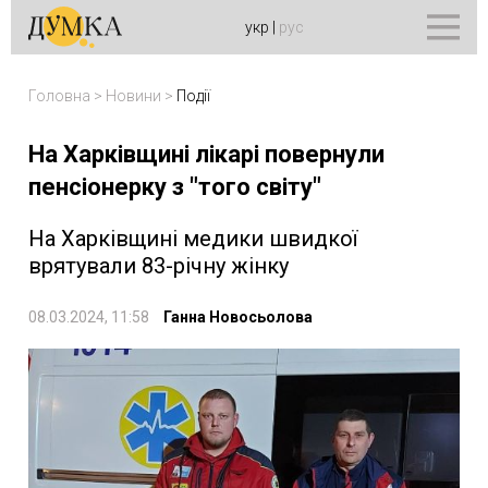
укр
|
рус
Головна
>
Новини
>
Події
На Харківщині лікарі повернули
пенсіонерку з "того світу"
На Харківщині медики швидкої
врятували 83-річну жінку
08.03.2024, 11:58
Ганна Новосьолова