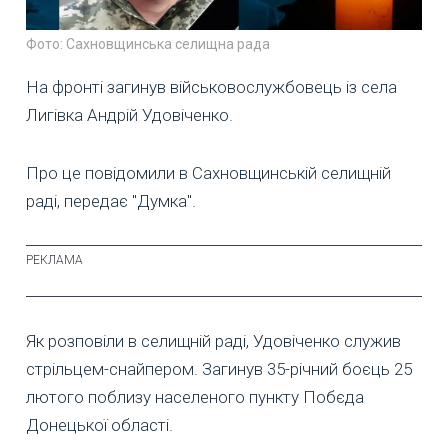
Фото: Сахновщинська селищна рада
На фронті загинув військовослужбовець із села
Лигівка Андрій Удовіченко.
Про це повідомили в Сахновщинській селищній
раді, передає "Думка".
Як розповіли в селищній раді, Удовіченко служив
стрільцем-снайпером. Загинув 35-річний боєць 25
лютого поблизу населеного пункту Побєда
Донецької області.