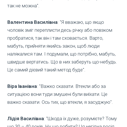
так не можна".
Валентина Василівна
: "Я вважаю, що якщо
чоловік зміг переплисти десь річку або повзком
пробратися, так він і там сховається. Варто,
мабуть, прийняти якийсь закон, щоб люди
налякалися там. І подумали, що потрібно, мабуть,
швидше вертатись. Що в них заберуть що-небудь.
Це самий дієвий такий метод буде".
Віра Іванівна
: "Важко сказати. Втекли або за
ситуацією вони туди змушені були виїхати. Це
важко сказати. Ось тих, що втекли, я засуджую".
Лідія Василівна
: "Шкода їх дуже, розумієте? Тому
що 30 – 40 років. Ну що робити? Ця негідна росія,