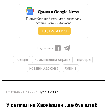
Поділитися
поліція
кримінальна справа
підозра
новини Харкова
Харків
Головна
>
Новини
>
Суспільство
У селищі на Харківщині, де був штаб