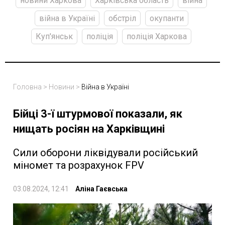
новини Харкова
Харківська область
війна
війна в Україні
обстріл
окупанти
Куп'янськ
поліція
поліція Харкова
Головна
>
Новини
>
Війна в Україні
Бійці 3-ї штурмової показали, як
нищать росіян на Харківщині
Сили оборони ліквідували російський
міномет та розрахунок FPV
03.08.2024, 12:41
Аліна Гаєвська