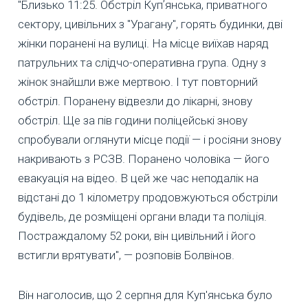
"Близько 11:25. Обстріл Купʼянська, приватного
сектору, цивільних з "Урагану", горять будинки, дві
жінки поранені на вулиці. На місце виїхав наряд
патрульних та слідчо-оперативна група. Одну з
жінок знайшли вже мертвою. І тут повторний
обстріл. Поранену відвезли до лікарні, знову
обстріл. Ще за пів години поліцейські знову
спробували оглянути місце події — і росіяни знову
накривають з РСЗВ. Поранено чоловіка — його
евакуація на відео. В цей же час неподалік на
відстані до 1 кілометру продовжуються обстріли
будівель, де розміщені органи влади та поліція.
Постраждалому 52 роки, він цивільний і його
встигли врятувати", — розповів Болвінов.
Він наголосив, що 2 серпня для Куп'янська було