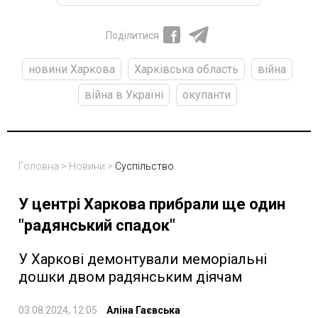
Поділитися
новини Харкова
Харківська область
війна
війна в Україні
окупанти
Головна
>
Новини
>
Суспільство
У центрі Харкова прибрали ще один
"радянський спадок"
У Харкові демонтували меморіальні
дошки двом радянським діячам
03.08.2024, 12:05
Аліна Гаєвська