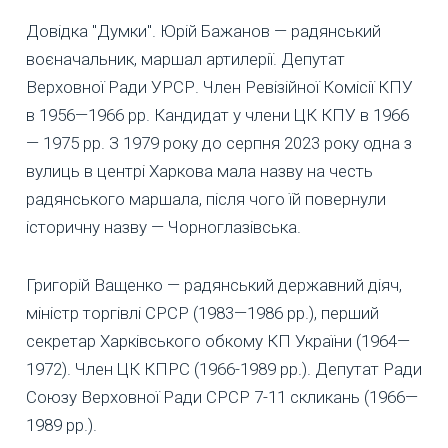
Довідка "Думки". Юрій Бажанов — радянський
воєначальник, маршал артилерії. Депутат
Верховної Ради УРСР. Член Ревізійної Комісії КПУ
в 1956—1966 рр. Кандидат у члени ЦК КПУ в 1966
— 1975 рр. З 1979 року до серпня 2023 року одна з
вулиць в центрі Харкова мала назву на честь
радянського маршала, після чого їй повернули
історичну назву — Чорноглазівська.
Григорій Ващенко — радянський державний діяч,
міністр торгівлі СРСР (1983—1986 рр.), перший
секретар Харківського обкому КП України (1964—
1972). Член ЦК КПРС (1966-1989 рр.). Депутат Ради
Союзу Верховної Ради СРСР 7-11 скликань (1966—
1989 рр.).