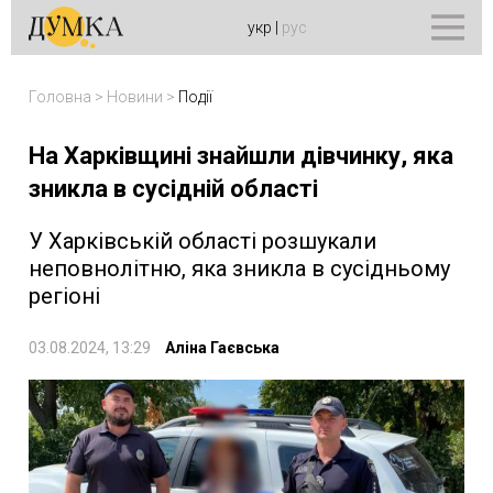
укр
|
рус
Головна
>
Новини
>
Події
На Харківщині знайшли дівчинку, яка
зникла в сусідній області
У Харківській області розшукали
неповнолітню, яка зникла в сусідньому
регіоні
03.08.2024, 13:29
Аліна Гаєвська