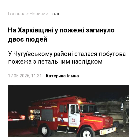
Головна
>
Новини
>
Події
На Харківщині у пожежі загинуло
двоє людей
У Чугуївському районі сталася побутова
пожежа з летальним наслідком
17.05.2026, 11:31
Катерина Ільїна