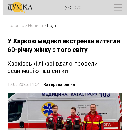
укр
|
рус
Головна
>
Новини
>
Події
У Харкові медики екстренки витягли
60-річну жінку з того світу
Харківські лікарі вдало провели
реанімацію пацієнтки
17.05.2026, 11:54
Катерина Ільїна