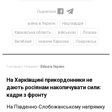
Поділитися
війна в Україні
Нацгвардія
Харківська область
військові
Лозова
Загиблий
новини Харкова
Покровськ
Головна
>
Новини
>
Війна в Україні
На Харківщині прикордонники не
дають росіянам накопичувати сили:
кадри з фронту
На Південно-Слобожанському напрямку