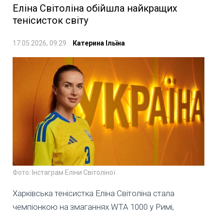
Еліна Світоліна обійшла найкращих
тенісисток світу
17.05.2026, 09:29
Катерина Ільїна
Фото: Інстаграм Еліни Світоліної
Харківська тенісистка Еліна Світоліна стала
чемпіонкою на змаганнях WTA 1000 у Римі,