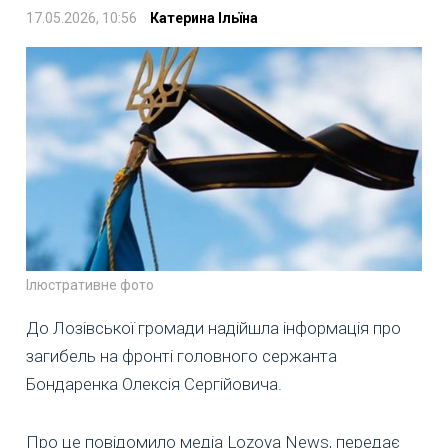
17.05.2026, 10:56
Катерина Ільїна
Ілюстративне фото
До Лозівської громади надійшла інформація про
загибель на фронті головного сержанта
Бондаренка Олексія Сергійовича.
Про це повідомило медіа Lozova News, передає