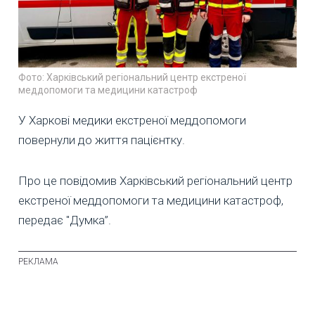
Фото: Харківський регіональний центр екстреної
меддопомоги та медицини катастроф
У Харкові медики екстреної меддопомоги
повернули до життя пацієнтку.
Про це повідомив Харківський регіональний центр
екстреної меддопомоги та медицини катастроф,
передає "Думка”.