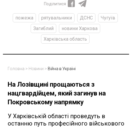
Поділитися
пожежа
рятувальники
ДСНС
Чугуїв
Загиблий
новини Харкова
Харківська область
Головна
>
Новини
>
Війна в Україні
На Лозівщині прощаються з
нацгвардійцем, який загинув на
Покровському напрямку
У Харківській області проведуть в
останню путь професійного військового