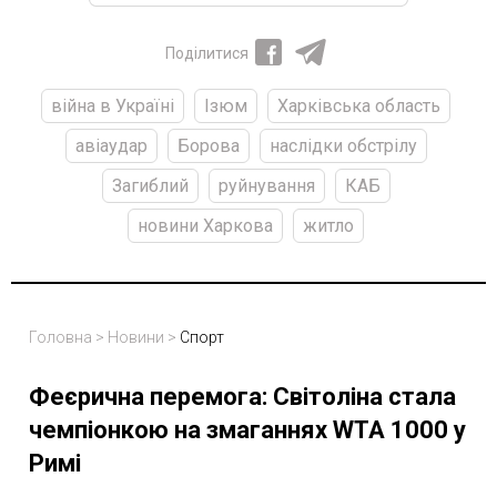
Поділитися
війна в Україні
Ізюм
Харківська область
авіаудар
Борова
наслідки обстрілу
Загиблий
руйнування
КАБ
новини Харкова
житло
Головна
>
Новини
>
Спорт
Феєрична перемога: Світоліна стала
чемпіонкою на змаганнях WTA 1000 у
Римі