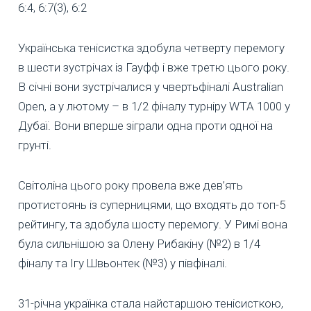
6:4, 6:7(3), 6:2
Українська тенісистка здобула четверту перемогу
в шести зустрічах із Гауфф і вже третю цього року.
В січні вони зустрічалися у чвертьфіналі Australian
Open, а у лютому – в 1/2 фіналу турніру WTA 1000 у
Дубаї. Вони вперше зіграли одна проти одної на
грунті.
Світоліна цього року провела вже дев’ять
протистоянь із суперницями, що входять до топ-5
рейтингу, та здобула шосту перемогу. У Римі вона
була сильнішою за Олену Рибакіну (№2) в 1/4
фіналу та Ігу Швьонтек (№3) у півфіналі.
31-річна українка стала найстаршою тенісисткою,