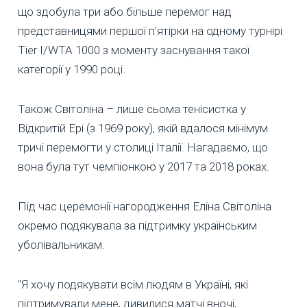
що здобула три або більше перемог над
представницями першої п’ятірки на одному турнірі
Tier I/WTA 1000 з моменту заснування такої
категорії у 1990 році.
Також Світоліна – лише сьома тенісистка у
Відкритій Ері (з 1969 року), якій вдалося мінімум
тричі перемогти у столиці Італії. Нагадаємо, що
вона була тут чемпіонкою у 2017 та 2018 роках.
Під час церемонії нагородження Еліна Світоліна
окремо подякувала за підтримку українським
уболівальникам.
"Я хочу подякувати всім людям в Україні, які
підтримували мене, дивилися матчі вночі,