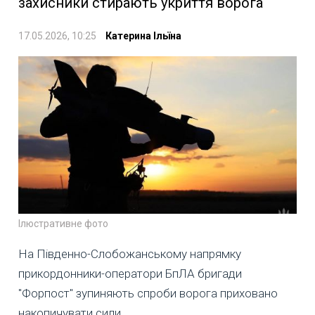
захисники стирають укриття ворога
17.05.2026, 10:25
Катерина Ільїна
Ілюстративне фото
На Південно-Слобожанському напрямку
прикордонники-оператори БпЛА бригади
"Форпост" зупиняють спроби ворога приховано
накопичувати сили.