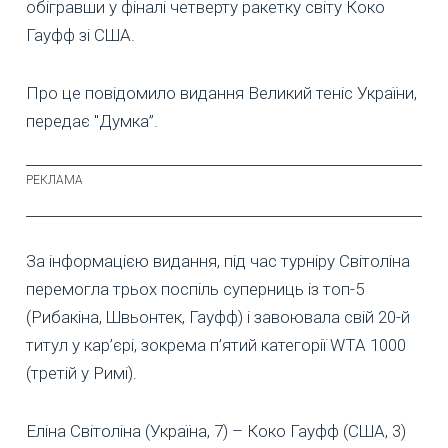
обігравши у фіналі четверту ракетку світу Коко
Гауфф зі США.
Про це повідомило видання Великий теніс України,
передає "Думка”.
За інформацією видання, під час турніру Світоліна
перемогла трьох поспіль суперниць із топ-5
(Рибакіна, Швьонтек, Гауфф) і завоювала свій 20-й
титул у кар’єрі, зокрема п’ятий категорії WTA 1000
(третій у Римі).
Еліна Світоліна (Україна, 7) – Коко Гауфф (США, 3)