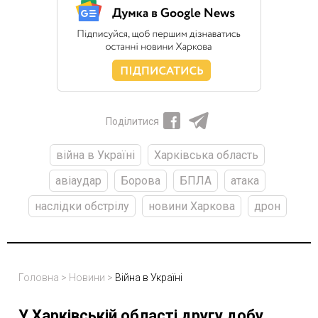
Поділитися
війна в Україні
Харківська область
авіаудар
Борова
БПЛА
атака
наслідки обстрілу
новини Харкова
дрон
Головна
>
Новини
>
Війна в Україні
У Харківській області другу добу