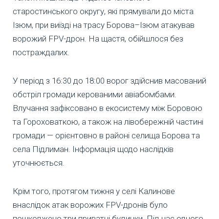
старостинського округу, які прямували до міста
Ізюм, при виїзді на трасу Борова–Ізюм атакував
ворожий FPV-дрон. На щастя, обійшлося без
постраждалих.
У період з 16:30 до 18:00 ворог здійснив масований
обстріл громади керованими авіабомбами.
Влучання зафіксовано в екосистему між Боровою
та Гороховаткою, а також на лівобережній частині
громади — орієнтовно в районі селища Борова та
села Підлиман. Інформація щодо наслідків
уточнюється.
Крім того, протягом тижня у селі Калинове
внаслідок атак ворожих FPV-дронів було
пошкоджено три приватні будинки. Під час одного