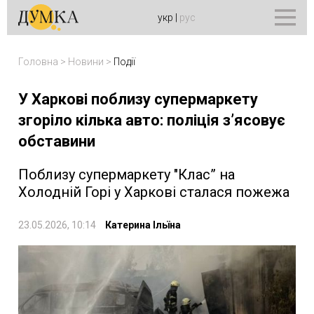
укр
|
рус
Головна
>
Новини
>
Події
У Харкові поблизу супермаркету
згоріло кілька авто: поліція з’ясовує
обставини
Поблизу супермаркету "Клас” на
Холодній Горі у Харкові сталася пожежа
23.05.2026, 10:14
Катерина Ільїна