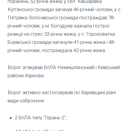
поранень 52-річна жінка; у сел. Ківшарівка
Куп’янської громади загинув 46-річний чоловік; у с.
Петрівка Золочівської громади постраждав 78-
річний чоловік; у м. Богодухів зазнала гострої
реакції на стрес 53-річна жінка; у с. Гороховатка
Борівської громади загинули 41-річна жінка і 48-
річний чоловік, постраждала 42-річна жінка.
Ворог атакував БпЛА Немишлянський і Київський
райони Харкова.
Ворог активно застосовував по Харківщині різні
види озброєння:
2 БпЛА типу "Герань-2";