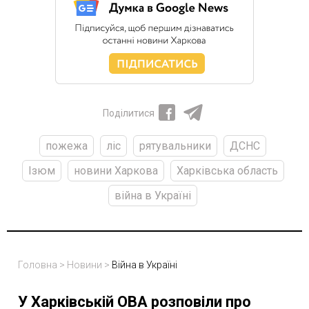
Поділитися
пожежа
ліс
рятувальники
ДСНС
Ізюм
новини Харкова
Харківська область
війна в Україні
Головна
>
Новини
>
Війна в Україні
У Харківській ОВА розповіли про