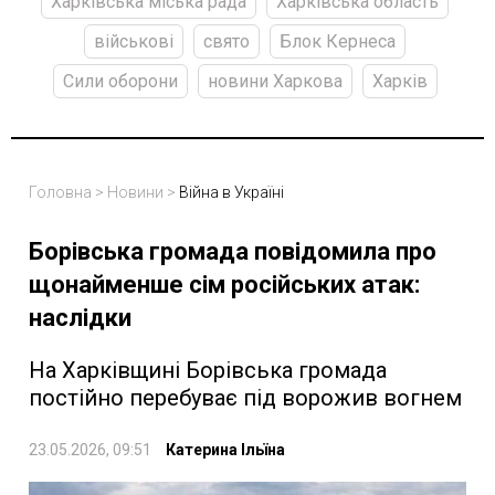
Харківська міська рада
Харківська область
військові
свято
Блок Кернеса
Сили оборони
новини Харкова
Харків
Головна
>
Новини
>
Війна в Україні
Борівська громада повідомила про
щонайменше сім російських атак:
наслідки
На Харківщині Борівська громада
постійно перебуває під ворожив вогнем
23.05.2026, 09:51
Катерина Ільїна