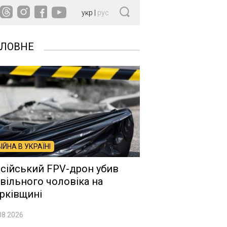
укр
|
рус
ОЛОВНЕ
ВІЙНА В УКРАЇНІ
сійський FPV-дрон убив
вільного чоловіка на
рківщині
08.2026