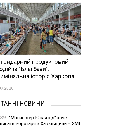
гендарний продуктовий
одій із "Благбази".
имінальна історія Харкова
07.2026
СТАННІ НОВИНИ
:39
"Манчестер Юнайтед" хоче
дписати воротаря з Харківщини – ЗМІ