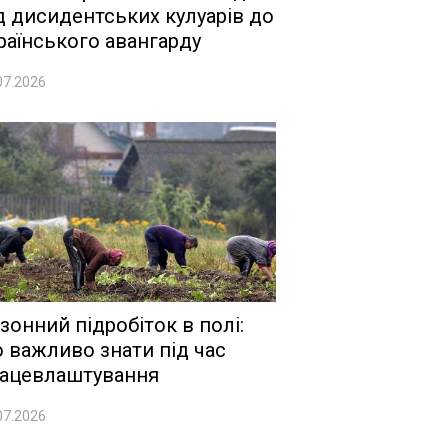
д дисидентських кулуарів до
раїнського авангарду
07.2026
зонний підробіток в полі:
 важливо знати під час
ацевлаштування
07.2026