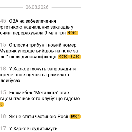
06.08.2026
:45
ОВА на забезпечення
ергетикою навчальних закладів у
сочині перерахувала 9 млн грн
ФОТО
:15
Оплески трибун і новий номер:
 Мудрик уперше вийшов на поле за
лсі" після дискваліфікації
ФОТО
ВІДЕО
:18
У Харкові хочуть запровадити
стрене оповіщення в трамваях і
олейбусах
:15
Ексхавбек "Металіста" став
вцем італійського клубу: що відомо
ТО
:18
Як не стати частиною Росії
БЛОГ
:17
У Харкові судитимуть