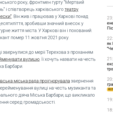
їнського року, фронтмен гурту "Мертвий
нь" і співтворець харківського
театру
бески"
. Він жив і працював у Харкові понад
23
ен
десятиліття, зробивши значний внесок у
Пі
урне життя міста. У Харкові він і похований.
кант помер 11 жовтня 2021 року.
22
як
"Че
і звернулися до мерії Терехова з проханням
21
йменувати вулицю
. Її хочуть назвати на честь
ек
ка Барбари.
тр
20
івська міська рада проігнорувала
звернення
гра
перейменування вулиці на честь музиканта та
ФО
рального діяча Міська Барбари, що викликало
19
ення серед громадськості.
18