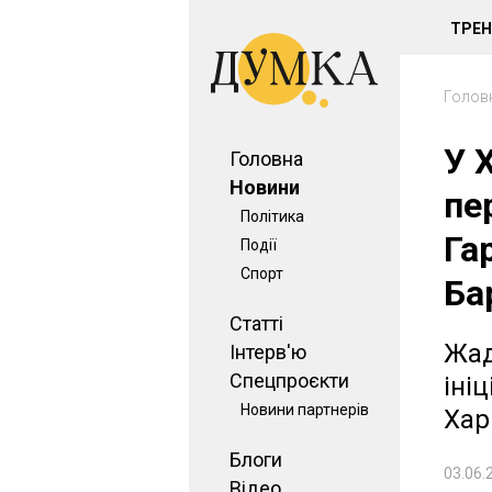
ТРЕ
Голов
У 
Головна
Новини
пе
Політика
Га
Події
Спорт
Ба
Статті
Жад
Інтерв'ю
Спецпроєкти
іні
Новини партнерів
Хар
Блоги
03.06.
Відео