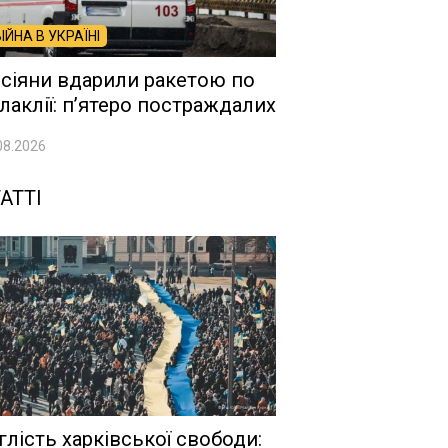
ВІЙНА В УКРАЇНІ
сіяни вдарили ракетою по
лаклії: п’ятеро постраждалих
08.2026
АТТІ
глість харківської свободи: