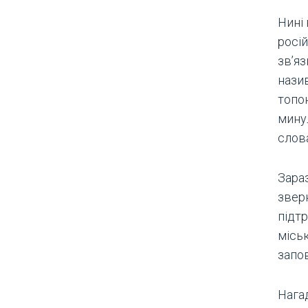
Нині
росі
зв’яз
нази
топон
минул
слова
Зара
звер
підтр
місь
запо
Нага