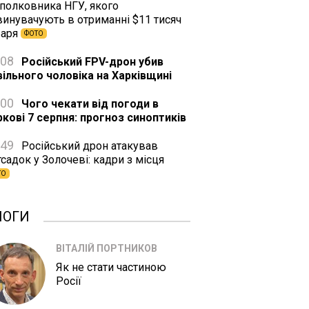
дполковника НГУ, якого
винувачують в отриманні $11 тисяч
баря
ФОТО
:08
Російський FPV-дрон убив
вільного чоловіка на Харківщині
:00
Чого чекати від погоди в
ркові 7 серпня: прогноз синоптиків
:49
Російський дрон атакував
садок у Золочеві: кадри з місця
ТО
ЛОГИ
ВІТАЛІЙ ПОРТНИКОВ
Як не стати частиною
Росії