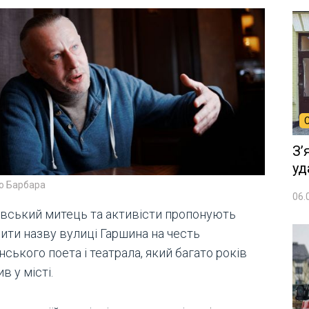
Зʼ
уд
о Барбара
06.
івський митець та активісти пропонують
ити назву вулиці Гаршина на честь
нського поета і театрала, який багато років
в у місті.