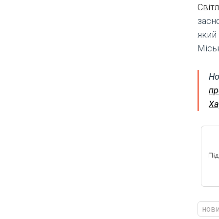
Світ
засн
який
Місь
Но
пр
Ха
нови