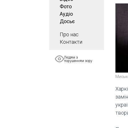
Фото
Аудіо
Досьє
Про нас
Контакти
Людям з
порушенням зору
Миськ
Харк
замін
украї
твори