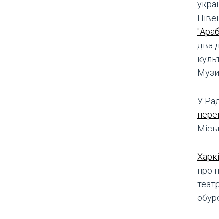
укра
Піве
"Ара
два 
культ
Музи
У Рад
пере
Місь
Харк
про 
теат
обур