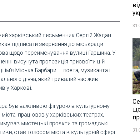
ві
ук
31.
мий харківський письменник Сергій Жадан
икав підписати звернення до міськради
ова щодо перейменування вулиці Гаршина. У
ненні висунута пропозиція присвоїти цій
і ім’я Міська Барбари — поета, музиканта і
ального діяча, який тривалий час жив і
в у Харкові.
Се
ара був важливою фігурою в культурному
що
 міста: працював у харківських театрах,
пр
римував мистецькі проєкти та громадські
31.
ативи, став голосом міста в культурній сфері.