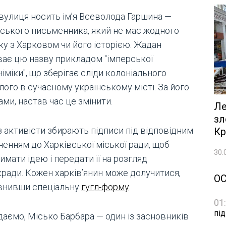
 вулиця носить ім’я Всеволода Гаршина —
йського письменника, який не має жодного
ку з Харковом чи його історією. Жадан
ває цю назву прикладом "імперської
іміки", що зберігає сліди колоніального
ого в сучасному українському місті. За його
ми, настав час це змінити.
Ле
зл
з активісти збирають підписи під відповідним
Кр
ненням до Харківської міської ради, щоб
30.
имати ідею і передати її на розгляд
кради. Кожен харків’янин може долучитися,
О
внивши спеціальну
гугл-форму
.
01
пі
даємо, Місько Барбара — один із засновників