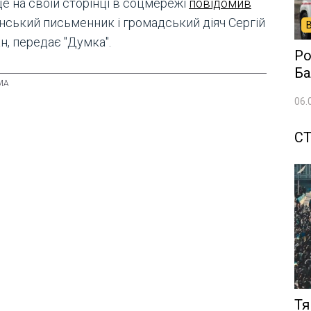
е на своїй сторінці в соцмережі
повідомив
їнський письменник і громадський діяч Сергій
н, передає "Думка".
Ро
Ба
06.
СТ
Тя