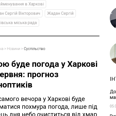
йменування в Харкові
н Сергій Вікторович
Жадан Сергій
івська міська рада
на
>
Новини
>
Суспільство
ою буде погода у Харкові
червня: прогноз
ІН
ноптиків
До
ма
самого вечора у Харкові буде
матися похмура погода, лише під
05.
ець дня небо очиститься від хмар