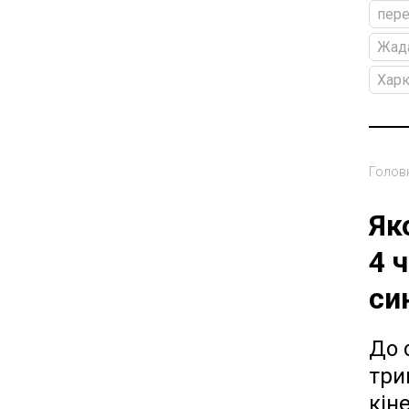
пере
Жада
Харк
Голов
Як
4 
си
До 
три
кін