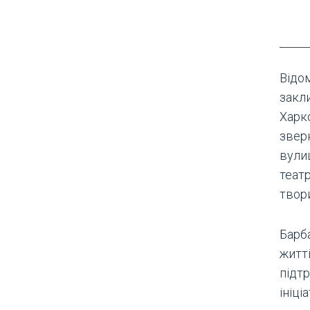
Відо
закл
Харк
звер
вулиц
театр
твори
Барб
житті
підт
ініці