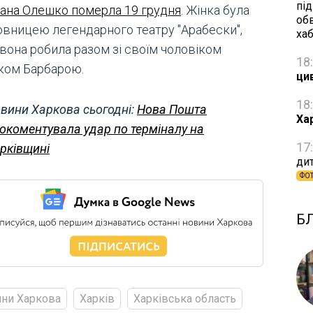
пі
лана Олешко померла 19 грудня
. Жінка була
об
овницею легендарного театру "Арабески",
ха
 вона робила разом зі своїм чоловіком
18
ком Барбарою.
ци
18
вини Харкова сьогодні:
Нова Пошта
Ха
окоментувала удар по терміналу на
17
рківщині
дит
ФО
Б
ни Харкова
Харків
Харківська область