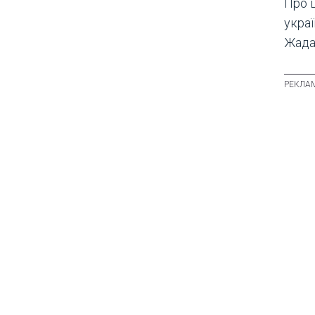
Про ц
укра
Жада