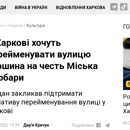
НДИ
ВІЙНА В УКРАЇНІ
ВІДНОВЛЕННЯ ХАРКОВА
на
>
Новини
>
Культура
Г
Харкові хочуть
рейменувати вулицю
ршина на честь Міська
рбари
ан закликав підтримати
Ро
ціативу перейменування вулиці у
ци
кові
Ха
06.
2025, 19:39
Дар'я Кричун
Поділитися