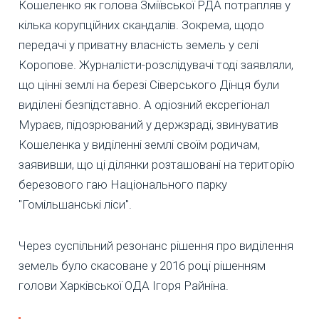
Кошеленко як голова Зміївської РДА потрапляв у
кілька корупційних скандалів. Зокрема, щодо
передачі у приватну власність земель у селі
Коропове. Журналісти-розслідувачі тоді заявляли,
що цінні землі на березі Сіверського Дінця були
виділені безпідставно. А одіозний ексрегіонал
Мураєв, підозрюваний у держзраді, звинуватив
Кошеленка у виділенні землі своїм родичам,
заявивши, що ці ділянки розташовані на територію
березового гаю Національного парку
"Гомільшанські ліси".
Через суспільний резонанс рішення про виділення
земель було скасоване у 2016 році рішенням
голови Харківської ОДА Ігоря Райніна.