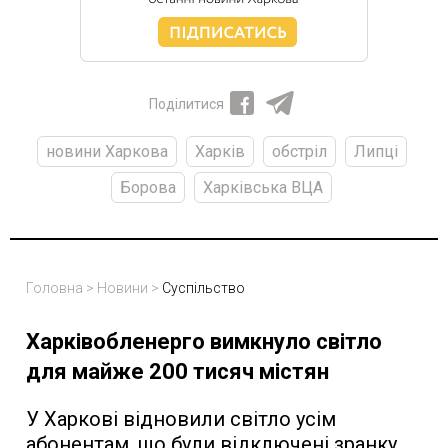
Поділитися
новини Харкова
Харків
обстріл
Липці
Борова
Харківська ВЦА
Головна
>
Новини
>
Суспільство
Харківобленерго вимкнуло світло
для майже 200 тисяч містян
У Харкові відновили світло усім
абонентам, що були відключені зранку