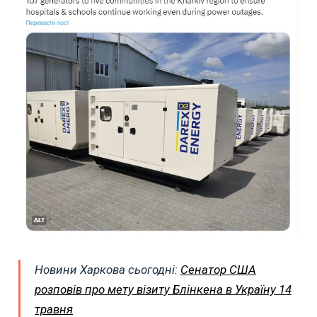
Новини Харкова сьогодні:
Сенатор США
розповів про мету візиту Блінкена в Україну 14
травня