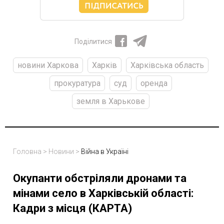
Поділитися
новини Харкова
Харків
Харківська область
прокуратура
суд
оренда
земля в Харькове
Головна
>
Новини
>
Війна в Україні
Окупанти обстріляли дронами та
мінами село в Харківській області:
Кадри з місця (КАРТА)