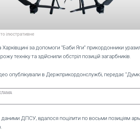
то ілюстративне
 Харківщині за допомоги "Баби Яги" прикордонники урази
рожу техніку та здійснили обстріл позицій загарбників.
део опублікували в Держприкордонслужбі, передає "Думка
 даними ДПСУ, вдалося поцілити по восьми позиціям арм
.