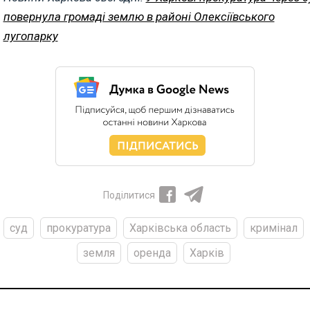
повернула громаді землю в районі Олексіївського
лугопарку
Поділитися
суд
прокуратура
Харківська область
кримінал
земля
оренда
Харків