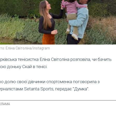
то: Еліна Світоліна/instagram
рківська тенісистка Еліна Світоліна розповіла, чи бачить
ою доньку Скай в тенісі.
о долю своєї дівчинки спортсменка поговорила з
рналістами Setanta Sports, передає "Думка”.