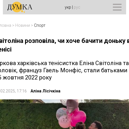
укр
|
рус
ловна
>
Новини
>
Спорт
вітоліна розповіла, чи хоче бачити доньку 
енісі
іркова харківська тенісистка Еліна Світоліна та 
оловік, француз Гаель Монфіс, стали батьками
5 жовтня 2022 року
.02.2025, 17:16
Аліна Лісічкіна