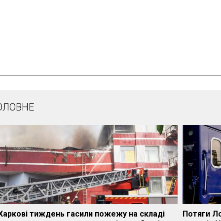
ОЛОВНЕ
Харкові тиждень гасили пожежу на складі
Потяги Л