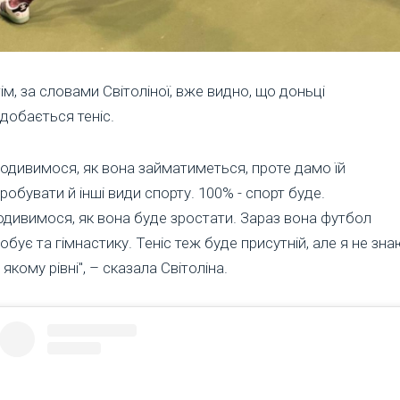
ім, за словами Світоліної, вже видно, що доньці
добається теніс.
одивимося, як вона займатиметься, проте дамо їй
робувати й інші види спорту. 100% - спорт буде.
дивимося, як вона буде зростати. Зараз вона футбол
обує та гімнастику. Теніс теж буде присутній, але я не зна
 якому рівні", – сказала Світоліна.