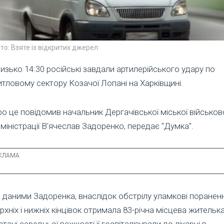
то: Взяте із відкритих джерел
изько 14:30 російські завдали артилерійського удару по
тловому сектору Козачої Лопані на Харківщині.
о це повідомив начальник Дергачівської міської військов
міністрації В'ячеслав Задоренко, передає "Думка".
 даними Задоренка, внаслідок обстрілу уламкові поранен
рхніх і нижніх кінцівок отримала 83-річна місцева жителька
стані середньої важкості її госпіталізували до лікарні в