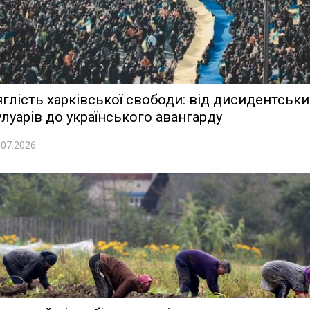
яглість харківської свободи: від дисидентськи
улуарів до українського авангарду
.07.2026