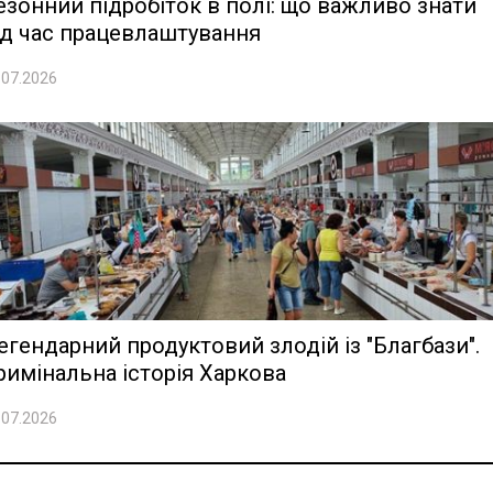
езонний підробіток в полі: що важливо знати
ід час працевлаштування
.07.2026
егендарний продуктовий злодій із "Благбази".
римінальна історія Харкова
.07.2026