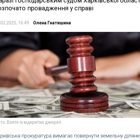
аразі Господарським судом Харківської област
озпочато провадження у справі
.02.2025, 16:49
Олена Гнатишина
то: Взяте із відкритих джерел
рківська прокуратура вимагає повернути земельну ділянк