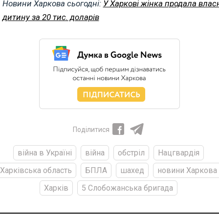
Новини Харкова сьогодні:
У Харкові жінка продала влас
дитину за 20 тис. доларів
Поділитися
війна в Україні
війна
обстріл
Нацгвардія
Харківська область
БПЛА
шахед
новини Харкова
Харків
5 Слобожанська бригада