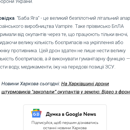
орони України.
овідка
. "Баба Яга" - це великий безпілотний літальний апа
раїнського виробництва Vampire. Таке прізвисько БпЛА
римали від окупантів через те, що працюють тільки вночі,
идаючи велику кількість боєприпасів на укріплення або
хніку противника. Цей дрон здатен не лише нести велику
лькість боєприпасів, а й виконувати гуманітарну функцію —
сти воду, медикаменти, їжу на передові позиції ЗСУ.
Новини Харкова сьогодні:
На Харківщині дрони
штурмовиків "закопали” окупантів у землю: Відео з фрон