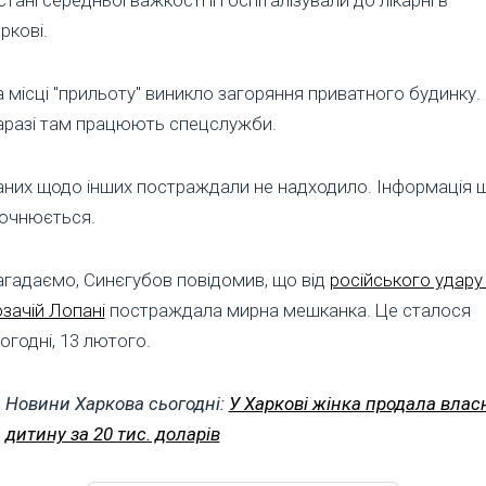
ркові.
 місці "прильоту" виникло загоряння приватного будинку.
разі там працюють спецслужби.
них щодо інших постраждали не надходило. Інформація 
очнюється.
гадаємо, Синєгубов повідомив, що від
російського удару
зачій Лопані
постраждала мирна мешканка. Це сталося
огодні, 13 лютого.
Новини Харкова сьогодні:
У Харкові жінка продала влас
дитину за 20 тис. доларів