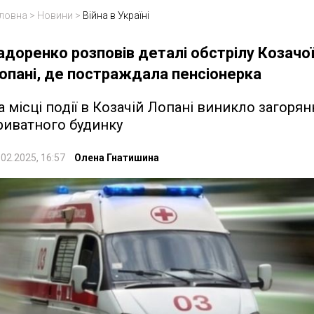
ловна
>
Новини
>
Війна в Україні
адоренко розповів деталі обстрілу Козачо
опані, де постраждала пенсіонерка
а місці події в Козачій Лопані виникло загорян
риватного будинку
.02.2025, 16:57
Олена Гнатишина