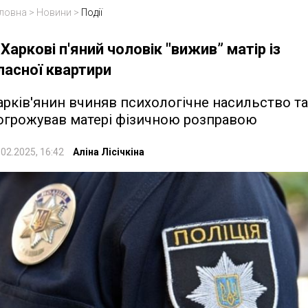
ловна
>
Новини
>
Події
 Харкові п'яний чоловік "вижив” матір із
ласної квартири
арків'янин вчиняв психологічне насильство та
огрожував матері фізичною розправою
.02.2025, 16:42
Аліна Лісічкіна