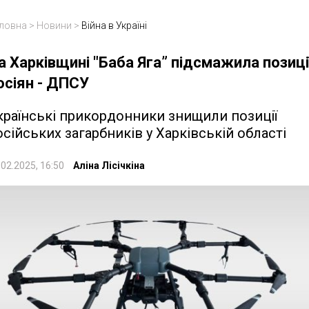
ловна
>
Новини
>
Війна в Україні
а Харківщині "Баба Яга” підсмажила позиці
осіян - ДПСУ
країнські прикордонники знищили позиції
осійських загарбників у Харківській області
.02.2025, 16:50
Аліна Лісічкіна