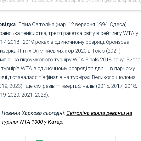
Публикация от Телеканал Setanta Sports Ukraine (@setantasportsua
овідка
. Еліна Світоліна (нар. 12 вересня 1994, Одеса) —
раїнська тенісистка, третя ракетка світу в рейтингу WTA у
17, 2018 і 2019 роках в одиночному розряді, бронзова
изерка Літніх Олімпійських ігор 2020 в Токіо (2021),
мпіонка підсумкового турніру WTA Finals 2018 року. Вигра
 турнірів WTA в одиночному розряді та два — в парному.
ичі діставалася півфіналів на турнірах Великого шолома
019, 2023) і ще сім разів — чвертьфіналів (2015, 2017, 2018,
19, 2020, 2021, 2023).
Новини Харкова сьогодні:
Світоліна взяла реванш на
турнірі WTA 1000 у Катарі