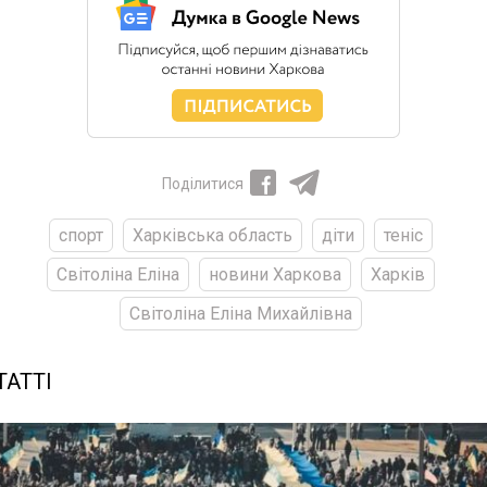
Поділитися
спорт
Харківська область
діти
теніс
Світоліна Еліна
новини Харкова
Харків
Світоліна Еліна Михайлівна
ТАТТІ