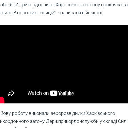
Баба-Яга" прикордонників Харківського загону прокляла та
азила 8 ворожих позицій”, - написали військові.
йову роботу виконали аеророзвідники Харківського
икордонного загону Держприкордонслужби у складі Сил