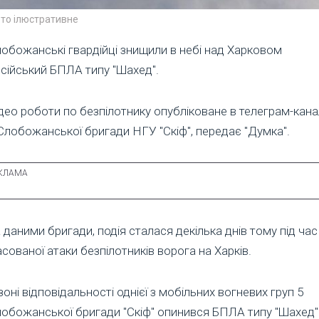
то ілюстративне
обожанські гвардійці знищили в небі над Харковом
сійський БПЛА типу "Шахед".
део роботи по безпілотнику опубліковане в телеграм-кана
Слобожанської бригади НГУ "Скіф", передає "Думка".
 даними бригади, подія сталася декілька днів тому під час
сованої атаки безпілотників ворога на Харків.
зоні відповідальності однієї з мобільних вогневих груп 5
обожанської бригади "Скіф" опинився БПЛА типу "Шахед"