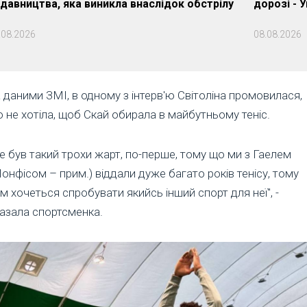
давництва, яка виникла внаслідок обстрілу
дорозі - 
.08.2026
08.08.2026
 даними ЗМІ, в одному з інтерв'ю Світоліна промовилася,
 не хотіла, щоб Скай обирала в майбутньому теніс.
е був такий трохи жарт, по-перше, тому що ми з Гаелем
онфісом – прим.) віддали дуже багато років тенісу, тому
м хочеться спробувати якийсь інший спорт для неї", -
азала спортсменка.