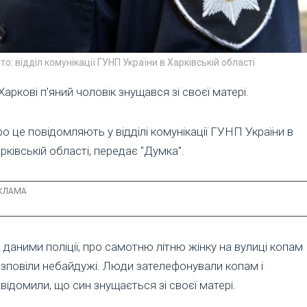
то: відділ комунікації ГУНП України в Харківській області
Харкові п'яний чоловік знущався зі своєї матері.
о це повідомляють у відділі комунікації ГУНП України в
рківській області, передає "Думка".
 даними поліції, про самотню літню жінку на вулиці копам
зповіли небайдужі. Люди зателефонували копам і
відомили, що син знущається зі своєї матері.