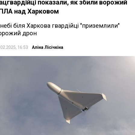
ацгвардійці показали, як збили ворожий
ПЛА над Харковом
 небі біля Харкова гвардійці "приземлили"
орожий дрон
.02.2025, 16:53
Аліна Лісічкіна