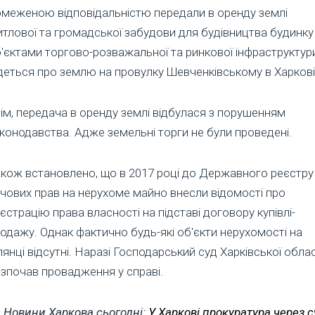
меженою відповідальністю передали в оренду землі
тлової та громадської забудови для будівництва будинку
'єктами торгово-розважальної та ринкової інфраструктур
еться про землю на провулку Шевченківському в Харкові
ім, передача в оренду землі відбулася з порушенням
конодавства. Адже земельні торги не були проведені.
кож встановлено, що в 2017 році до Державного реєстру
чових прав на нерухоме майно внесли відомості про
єстрацію права власності на підставі договору купівлі-
одажу. Однак фактично будь-які об'єкти нерухомості на
лянці відсутні. Наразі Господарський суд Харківської облас
зпочав провадження у справі.
Новини Харкова сьогодні:
У Харкові прокуратура через с