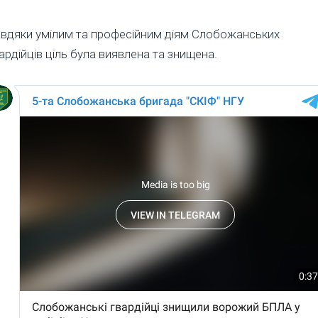
вдяки умілим та професійним діям Слобожанських
ардійців ціль була виявлена та знищена.