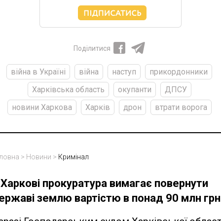
Поділитися
війна в Україні
війна
наступ
прикордонники
Харківська область
окупанти
ДПСУ
новини Харкова
Харків
дрон
втрати ворога
ловна
>
Новини
>
Кримінал
 Харкові прокуратура вимагає повернути
ержаві землю вартістю в понад 90 млн грн