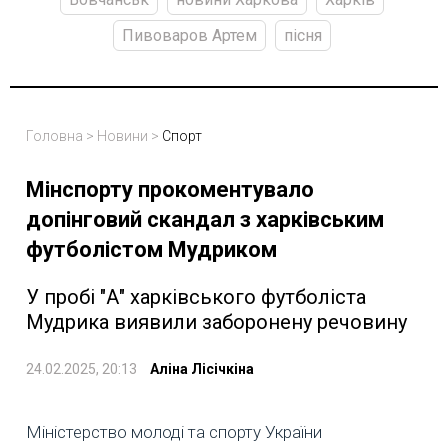
Пивоваров Артем
пісня
Головна
>
Новини
>
Спорт
Мінспорту прокоментувало
допінговий скандал з харківським
футболістом Мудриком
У пробі "А" харківського футболіста
Мудрика виявили заборонену речовину
24.02.2025, 20:13
Аліна Лісічкіна
Міністерство молоді та спорту України