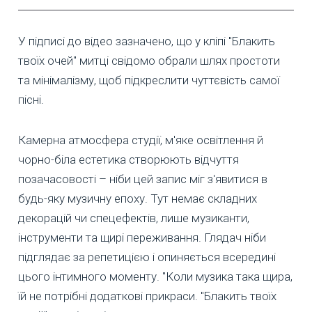
У підписі до відео зазначено, що у кліпі "Блакить
твоїх очей" митці свідомо обрали шлях простоти
та мінімалізму, щоб підкреслити чуттєвість самої
пісні.
Камерна атмосфера студії, м'яке освітлення й
чорно-біла естетика створюють відчуття
позачасовості – ніби цей запис міг з'явитися в
будь-яку музичну епоху. Тут немає складних
декорацій чи спецефектів, лише музиканти,
інструменти та щирі переживання. Глядач ніби
підглядає за репетицією і опиняється всередині
цього інтимного моменту. "Коли музика така щира,
їй не потрібні додаткові прикраси. "Блакить твоїх