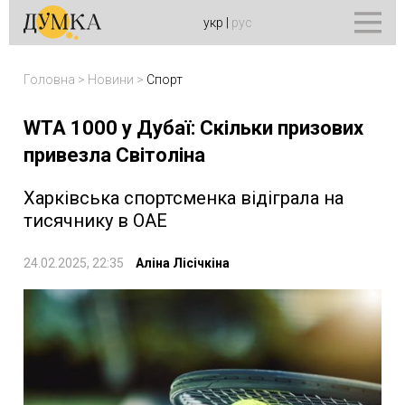
укр
|
рус
Головна
>
Новини
>
Спорт
WTA 1000 у Дубаї: Скільки призових
привезла Світоліна
Харківська спортсменка відіграла на
тисячнику в ОАЕ
24.02.2025, 22:35
Аліна Лісічкіна