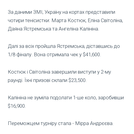
За даними ЗМІ, Україну на кортах представили
чотири тенісистки: Марта Костюк, Еліна Світоліна,
Даяна Ястремська та Ангеліна Калініна.
Далі за всіх пройшла Ястремська, діставшись до
1/8 фіналу. Вона отримала чек у $41,600.
Костюк і Світоліна завершили виступи у 2-му
раунді. Їхні призові склали $23,500.
Калініна не зуміла подолати 1-ше коло, заробивши
$16,900.
Переможцем турніру стала - Мірра Андрєєва.