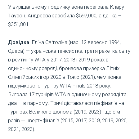
У вирішальному поєдинку вона переграла Клару
Таусон. Андрєєва заробила $597,000, а данка –
$351,801.
Довідка
. Еліна Світоліна (нар. 12 вересня 1994,
Одеса) — українська тенісистка, третя ракетка світу
в рейтингу WTA у 2017, 2018 і 2019 роках в
одиночному розряді, бронзова призерка Літніх
Олімпійських ігор 2020 в Токіо (2021), чемпіонка
підсумкового турніру WTA Finals 2018 року.
Виграла 17 турнірів WTA в одиночному розряді та
два — в парному. Тричі діставалася півфіналів на
турнірах Великого шолома (2019, 2023) і ще сім
разів — чвертьфіналів (2015, 2017, 2018, 2019, 2020,
2021, 2023).