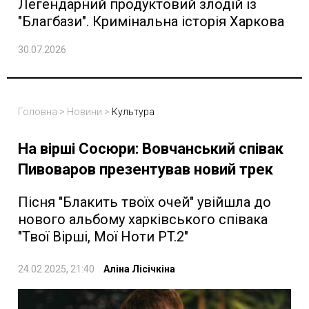
Легендарний продуктовий злодій із
"Благбази". Кримінальна історія Харкова
30.07.2026
Головна
>
Новини
>
Культура
На вірші Сосюри: Вовчанський співак
Пивоваров презентував новий трек
Пісня "Блакить твоїх очей" увійшла до
нового альбому харківського співака
"Твої Вірші, Мої Ноти PT.2"
24.02.2025, 21:40
Аліна Лісічкіна