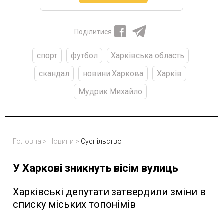
Поділитися
спорт
футбол
Харківська область
скандал
новини Харкова
Харків
Мудрик Михайло
Головна
>
Новини
>
Суспільство
У Харкові зникнуть вісім вулиць
Харківські депутати затвердили зміни в
списку міських топонімів