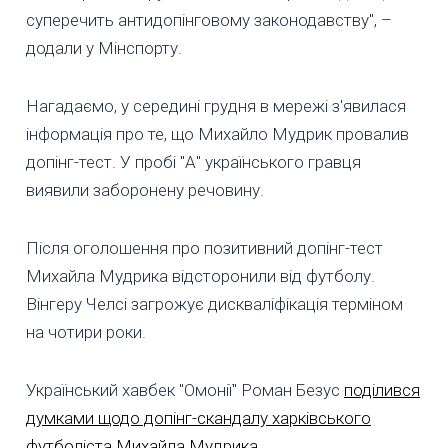
суперечить антидопінговому законодавству", –
додали у Мінспорту.
Нагадаємо, у середині грудня в мережі з'явилася
інформація про те, що Михайло Мудрик провалив
допінг-тест. У пробі "А" українського гравця
виявили заборонену речовину.
Після оголошення про позитивний допінг-тест
Михайла Мудрика відсторонили від футболу.
Вінгеру Челсі загрожує дискваліфікація терміном
на чотири роки.
Український хавбек "Омонії" Роман Безус
поділився
думками щодо допінг-скандалу харківського
футболіста Михайла Мудрика
.