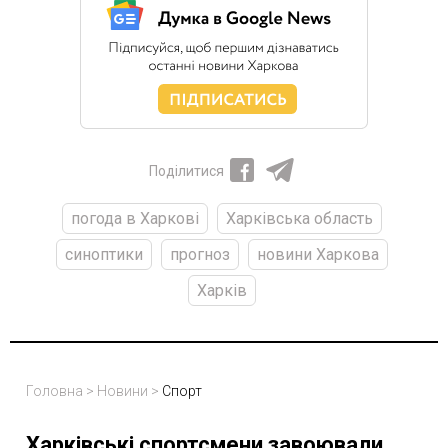
Поділитися
погода в Харкові
Харківська область
синоптики
прогноз
новини Харкова
Харків
Головна
>
Новини
>
Спорт
Харківські спортсмени завоювали