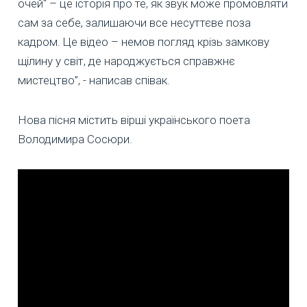
очей" – це історія про те, як звук може промовляти
сам за себе, залишаючи все несуттєве поза
кадром. Це відео – немов погляд крізь замкову
щілину у світ, де народжується справжнє
мистецтво”, - написав співак.
Нова пісня містить вірші українського поета
Володимира Сосюри.