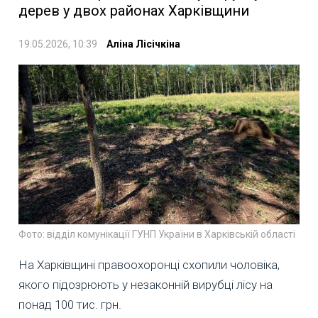
дерев у двох районах Харківщини
19.05.2026, 10:39
Аліна Лісічкіна
Фото: відділ комунікації ГУНП України в Харківській області
На Харківщині правоохоронці схопили чоловіка,
якого підозрюють у незаконній вирубці лісу на
понад 100 тис. грн.