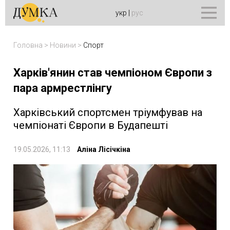
укр
|
рус
Головна
>
Новини
>
Спорт
Харків'янин став чемпіоном Європи з
пара армрестлінгу
Харківський спортсмен тріумфував на
чемпіонаті Європи в Будапешті
19.05.2026, 11:13
Аліна Лісічкіна