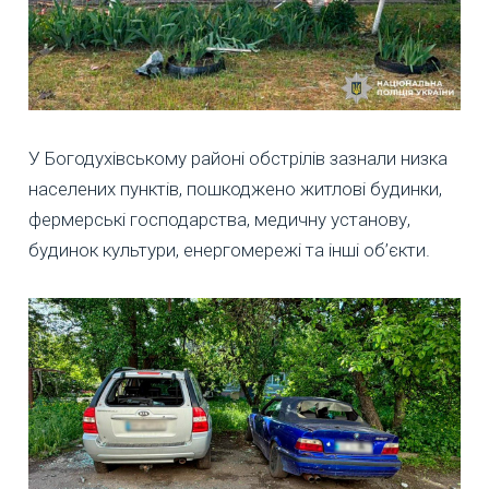
У Богодухівському районі обстрілів зазнали низка
населених пунктів, пошкоджено житлові будинки,
фермерські господарства, медичну установу,
будинок культури, енергомережі та інші об’єкти.