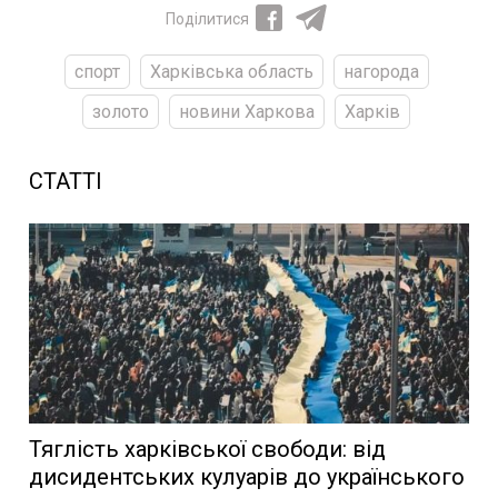
Поділитися
спорт
Харківська область
нагорода
золото
новини Харкова
Харків
СТАТТІ
Тяглість харківської свободи: від
дисидентських кулуарів до українського