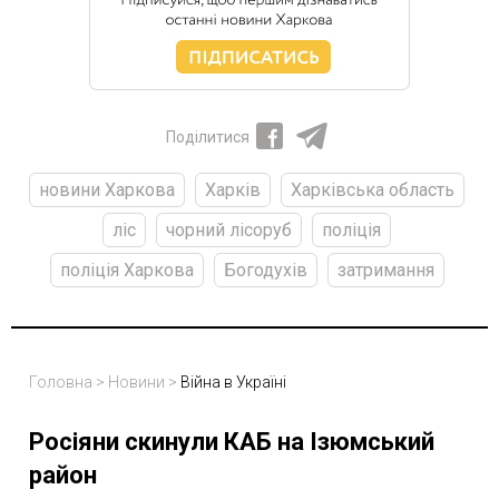
Поділитися
новини Харкова
Харків
Харківська область
ліс
чорний лісоруб
поліція
поліція Харкова
Богодухів
затримання
Головна
>
Новини
>
Війна в Україні
Росіяни скинули КАБ на Ізюмський
район