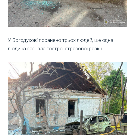
У Богодухові поранено трьох людей, ще одна
людина зазнала гострої стресової реакції.