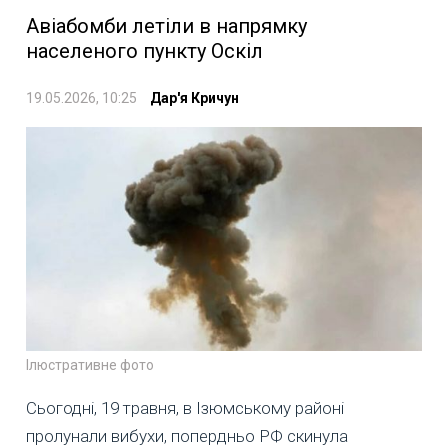
Авіабомби летіли в напрямку
населеного пункту Оскіл
19.05.2026, 10:25
Дар'я Кричун
Ілюстративне фото
Сьогодні, 19 травня, в Ізюмському районі
пролунали вибухи, попердньо РФ скинула