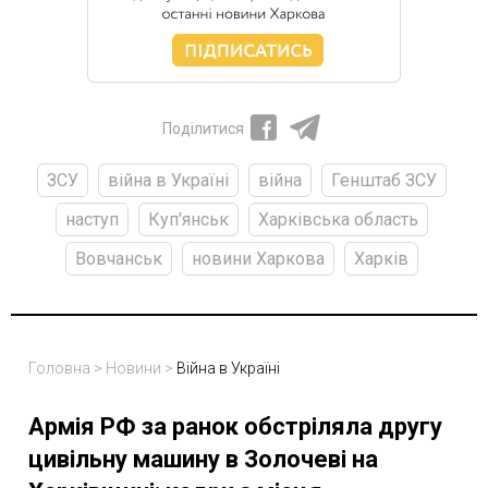
Поділитися
ЗСУ
війна в Україні
війна
Генштаб ЗСУ
наступ
Куп'янськ
Харківська область
Вовчанськ
новини Харкова
Харків
Головна
>
Новини
>
Війна в Україні
Армія РФ за ранок обстріляла другу
цивільну машину в Золочеві на