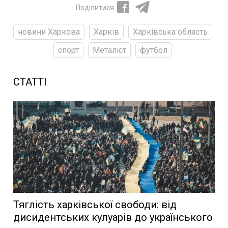
Поділитися
новини Харкова
Харків
Харківська область
спорт
Металіст
футбол
СТАТТІ
Тяглість харківської свободи: від
дисидентських кулуарів до українського