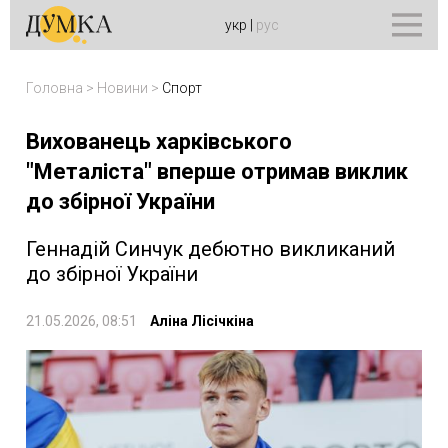
укр
|
рус
Головна
>
Новини
>
Спорт
Вихованець харківського
"Металіста" вперше отримав виклик
до збірної України
Геннадій Синчук дебютно викликаний
до збірної України
21.05.2026, 08:51
Аліна Лісічкіна