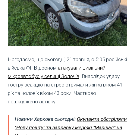
Нагадаємо, що сьогодні, 21 травня, о 5:05 російські
війська ФПВ-дроном
атакували цивільний
мікроавтобус у селищі Золочів
. Внаслідок удару
гостру реакцію на стрес отримали жінка віком 41
рік та чоловік віком 43 роки. Частково
пошкоджено автівку.
Новини Харкова сьогодні:
Окупанти обстріляли
"Нову пошту" та заправку мережі "Маршал" на