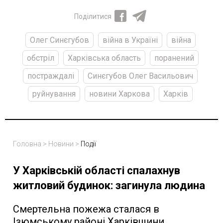
Поділитися
Олег Синєгубов
війна в Україні
війна
обстріл
Харківська область
поранений
постраждалі
Синєгубов Олег Васильович
руйнування
новини Харкова
Харків
Головна
>
Новини
>
Події
У Харківській області спалахнув
житловий будинок: загинула людина
Смертельна пожежа сталася в
Ізюмському районі Харківщини