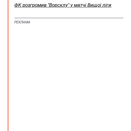
ФК розгромив "Ворсклу" у матчі Вищої ліги