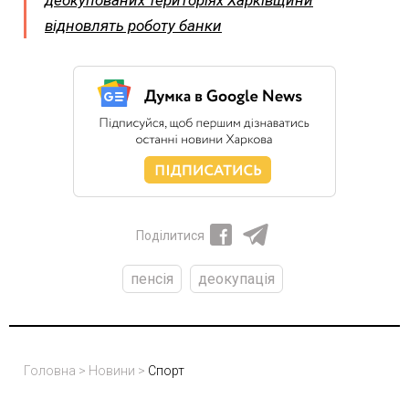
деокупованих територіях Харківщини
відновлять роботу банки
Поділитися
пенсія
деокупація
Головна
>
Новини
>
Спорт