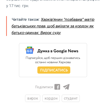
у 17 тис. грн.
Читайте також:
Харків'янин "позбавив” матір
батьківських прав, щоб виїхати за кордон як
батько-одинак: Вирок суду
Поділитися
вирок
кордон
студент