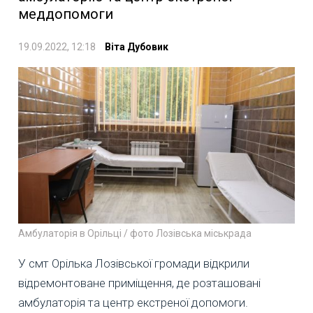
меддопомоги
19.09.2022, 12:18
Віта Дубовик
Амбулаторія в Орільці / фото Лозівська міськрада
У смт Орілька Лозівської громади відкрили
відремонтоване приміщення, де розташовані
амбулаторія та центр екстреної допомоги.