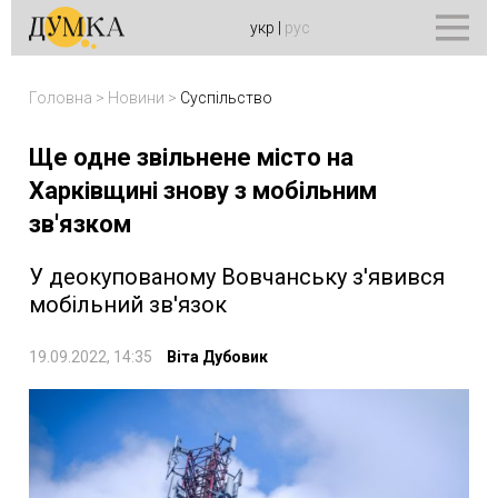
укр
|
рус
Головна
>
Новини
>
Суспільство
Ще одне звільнене місто на
Харківщині знову з мобільним
зв'язком
У деокупованому Вовчанську з'явився
мобільний зв'язок
19.09.2022, 14:35
Віта Дубовик