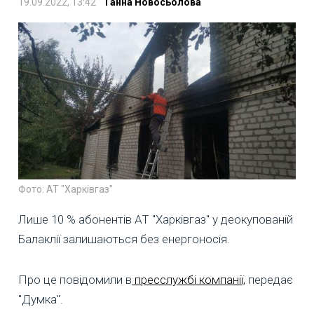
19.09.2022, 13:42
Ганна Новосьолова
Фото: АТ "Харківгаз"
Лише 10 % абонентів АТ "Харківгаз" у деокупованій
Балаклії залишаються без енергоносія.
Про це повідомили в
пресслужбі компанії,
передає
"Думка".