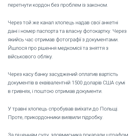
перетнути кордон без проблем із законом.
Через той же канал хлопець надав свої анкетні
дані і номер паспорта та власну фотокартку. Через
якийсь час отримав фотографії з документами.
Йшлося про рішення медкомісії та зняття з
військового обліку.
Через касу банку засуджений оплатив вартість
документів в еквівалентній 1500 доларів США сумі
в гривнях, і поштою отримав документи.
У травні хлопець спробував виїхати до Польщі.
Проте, прикордонники виявили підробку.
За рішенням суду, зловмисника покарали штрафом