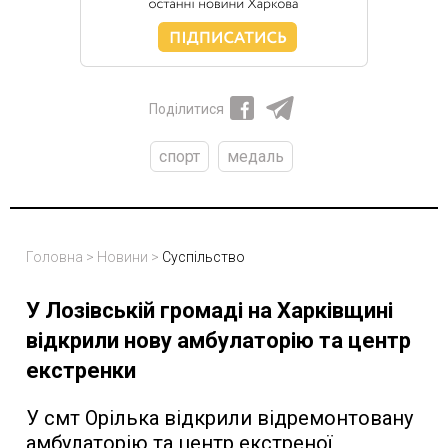
Поділитися
спорт
медаль
Головна
>
Новини
>
Суспільство
У Лозівській громаді на Харківщині
відкрили нову амбулаторію та центр
екстренки
У смт Орілька відкрили відремонтовану
амбулаторію та центр екстреної