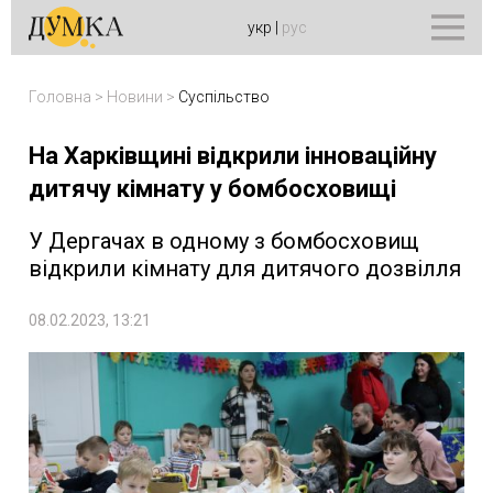
укр
|
рус
Головна
>
Новини
>
Суспільство
На Харківщині відкрили інноваційну
дитячу кімнату у бомбосховищі
У Дергачах в одному з бомбосховищ
відкрили кімнату для дитячого дозвілля
08.02.2023, 13:21