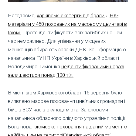
Нагадаємо,
харківські експерти відібрали ДНК-
матеріали у 450 похованих на масовому цвинтарі в
Ізюмі
. Проте ідентифікувати всіх загиблих на цей
час неможливо. Для упізнання у місцевих
мешканців збирають зразки ДНК. За інформацією
начальника ГУНП України в Харківській області
Володимира Тимошка
неідентифікованими наразі
залишаються понад 100 тіл.
В місті Ізюм Харківської області 15 вересня було
виявлено масове поховання цивільних громадян і
бійців ЗСУ часів окупації міста. За словами
начальника обласного слідчого управління поліції
Болвінова,
ізюмське поховання на даний момент є
найбільшим на території Харківської області
.