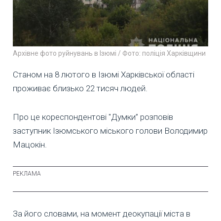
Архівне фото руйнувань в Ізюмі / Фото: поліція Харківщини
Станом на 8 лютого в Ізюмі Харківської області
проживає близько 22 тисяч людей.
Про це кореспондентові "Думки” розповів
заступник Ізюмського міського голови Володимир
Мацокін.
За його словами, на момент деокупації міста в