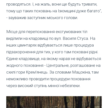
проводяться. І, на жаль, вони ще будуть тривати,
тому що таких поховань на Ізюмщині дуже багато",
- зауважив заступник міського голови.
Місце для перепоховання ексгумованих тіл
виділили на кладовищі по вул. Василя Стуса. На
інших цвинтарях відбувається лише процедура
підзахоронення для тих, у кого там поховані рідні.
Єдине кладовище, на якому наразі не відбувається
жодного поховання - Центральне, розташоване на
схилі гори Крем’янець. За словами Мацокіна, там
неможливо проводити процедури поховання
через високий ступінь мінної небезпеки.