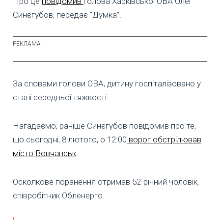
Про це
повідомив
голова Харківської ОВА Олег
Синєгубов, передає "Думка”.
За словами голови ОВА, дитину госпіталізовано у
стані середньої тяжкості.
Нагадаємо, раніше Синєгубов повідомив про те,
що сьогодні, 8 лютого, о 12:00
ворог обстрілював
місто Вовчанськ
.
Осколкове поранення отримав 52-річний чоловік,
співробітник Обленерго.