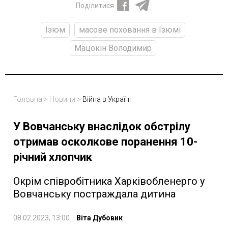
Поділитися
Ізюм
масове поховання в Ізюмі
Мацокін Володимир
Головна
>
Новини
>
Війна в Україні
У Вовчанську внаслідок обстрілу
отримав осколкове поранення 10-
річний хлопчик
Окрім співробітника Харківобленерго у
Вовчанську постраждала дитина
08.02.2023, 13:00
Віта Дубовик