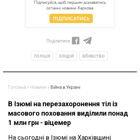
Поділитися
поліція
злодій
вбивство
Головна
>
Новини
>
Війна в Україні
В Ізюмі на перезахоронення тіл із
масового поховання виділили понад
1 млн грн - віцемер
На сьогодні в Ізюмі на Харківщині