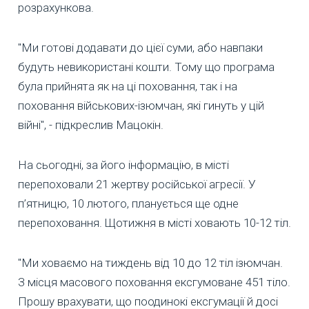
розрахункова.
"Ми готові додавати до цієї суми, або навпаки
будуть невикористані кошти. Тому що програма
була прийнята як на ці поховання, так і на
поховання військових-ізюмчан, які гинуть у цій
війні", - підкреслив Мацокін.
На сьогодні, за його інформацію, в місті
перепоховали 21 жертву російської агресії. У
п’ятницю, 10 лютого, планується ще одне
перепоховання. Щотижня в місті ховають 10-12 тіл.
"Ми ховаємо на тиждень від 10 до 12 тіл ізюмчан.
З місця масового поховання ексгумоване 451 тіло.
Прошу врахувати, що поодинокі ексгумації й досі