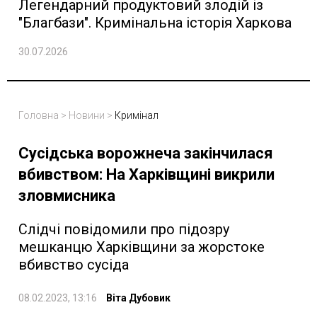
Легендарний продуктовий злодій із
"Благбази". Кримінальна історія Харкова
30.07.2026
Головна
>
Новини
>
Кримінал
Сусідська ворожнеча закінчилася
вбивством: На Харківщині викрили
зловмисника
Слідчі повідомили про підозру
мешканцю Харківщини за жорстоке
вбивство сусіда
08.02.2023, 13:16
Віта Дубовик