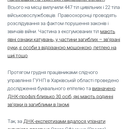
Всього на місці вилучили 447 тіл цивільних і 22 тіла
військовослужбовців. Правоохоронці проводять
розслідування за фактом порушення законів і
звичаїв війни. Частина з ексгумованих тіл
мають
явні ознаки катувань, у частини загиблих – зв’язані
руки, є особи з відрізаною мошонкою, петлею на
шиї тощо
.
Протягом грудня працівниками слідчого
управління ГУНП в Харківській області проведено
дослідження буквального епітелію та
визначено
ДНК-профілі близько 30 осіб, які мають родинні
зв'язки із загиблими в Ізюмі
.
Так, за
ДНК-експертизами вдалося упізнати