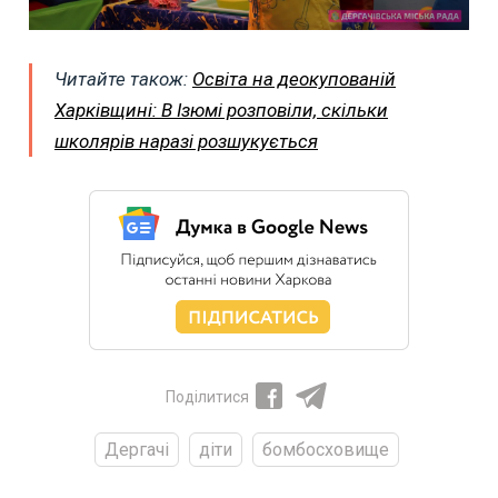
Читайте також:
Освіта на деокупованій
Харківщині: В Ізюмі розповіли, скільки
школярів наразі розшукується
Поділитися
Дергачі
діти
бомбосховище