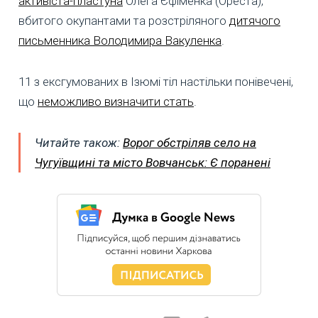
активіста-пластуна
Олега Єфіменка (Ореста),
вбитого окупантами та розстріляного
дитячого
письменника Володимира Вакуленка
.
11 з ексгумованих в Ізюмі тіл настільки понівечені,
що
неможливо визначити стать
.
Читайте також:
Ворог обстріляв село на
Чугуївщині та місто Вовчанськ: Є поранені