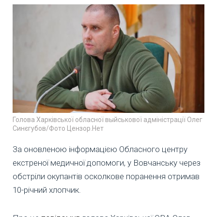
Голова Харківської обласної выйськової адміністрації Олег
Синєгубов/Фото Цензор.Нет
За оновленою інформацією Обласного центру
екстреної медичної допомоги, у Вовчанську через
обстріли окупантів осколкове поранення отримав
10-річний хлопчик.