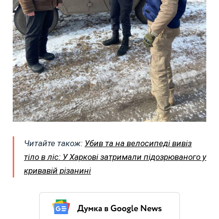
Читайте також:
Убив та на велосипеді вивіз
тіло в ліс: У Харкові затримали підозрюваного у
кривавій різанині