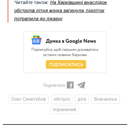
Читайте також:
На Харківщині внаслідок
обстрілів літня жінка загинула, підліток
потрапила до лікарні
Поділитися
Олег Синєгубов
обстріл
діти
Вовчанськ
поранений