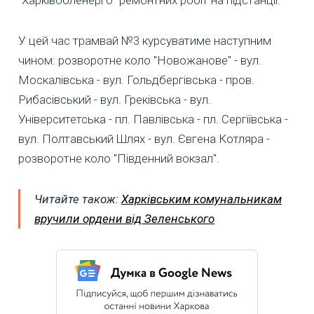
"Харківобленерго" ремонтних робіт на підстанції.
У цей час трамвай №3 курсуватиме наступним
чином: розворотне коло "Новожанове" - вул.
Москалівська - вул. Гольдбергівська - пров.
Рибасівський - вул. Греківська - вул.
Університетська - пл. Павлівська - пл. Сергїївська -
вул. Полтавський Шлях - вул. Євгена Котляра -
розворотне коло "Південний вокзал".
Читайте також:
Харківським комунальникам
вручили ордени від Зеленського