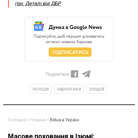
грн: Деталі від ДБР
Поділитися
поліція
наркотики
злодій
Головна
>
Новини
>
Війна в Україні
Масове поховання в Ізюмі: