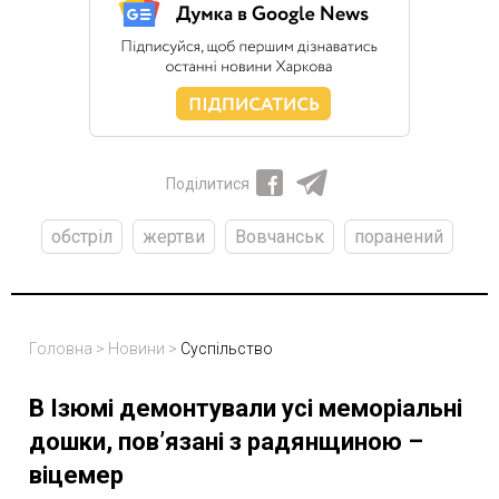
Поділитися
обстріл
жертви
Вовчанськ
поранений
Головна
>
Новини
>
Суспільство
В Ізюмі демонтували усі меморіальні
дошки, пов’язані з радянщиною –
віцемер