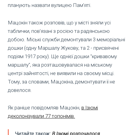
планують назвати вулицею Пам’яті.
Мацокін також розповів, що у місті зняли усі
таблички, пов’язані з росією та радянською
добою. Міські служби демонтували 3 меморіальні
дошки (одну Маршалу Жукову, та 2 - присвячені
подіям 1917 року). Ще однієї дошки "кривавому
маршалу", яка розташовувалася на міському
центрі зайнятості, не виявили на своєму місці.
Тому, за словами, Мацокіна, демонтувати її не
довелося.
Як раніше повідомляв Мацокін,
в Ізюмі
деколонізували 77 топонімів.
Читайте також:
В Ізюмі розпочалося