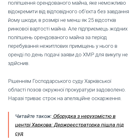
поліпшення орендованого майна, яке неможливо
відокремити від відповідного об’єкта без завдання
йому шкоди, в розмірі не менш як 25 відсотків
ринкової вартості майна. Але підприємець жодних
поліпшень орендованого майна за період
перебування нежитлових приміщень у нього в
оренді по день подачі заяви до ХМР для викупу не
здійснив.
Рішенням Господарського суду Харківської
області позов окружної прокуратури задоволено.
Наразі триває строк на апеляційне оскарження.
Читайте також:
Оборудка з нерухомістю в
центрі Харкова: Держреєстраторка пішла під
суд