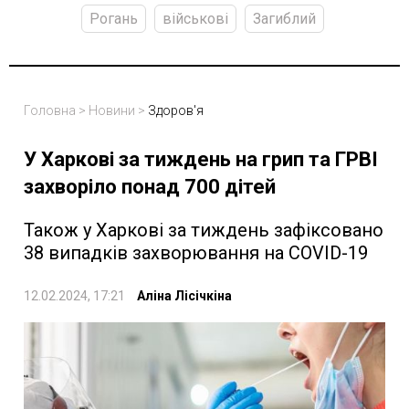
Рогань
військові
Загиблий
Головна
>
Новини
>
Здоров'я
У Харкові за тиждень на грип та ГРВІ
захворіло понад 700 дітей
Також у Харкові за тиждень зафіксовано
38 випадків захворювання на COVID-19
12.02.2024, 17:21
Аліна Лісічкіна