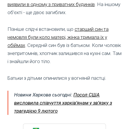
виявили в одному з приватних будинків
. На іншому
об’єкті - ще двоє загиблих.
Пізніше слідчі встановили, що
старший син та
немовля були коло матері, жінка тримала їх у
обіймах
. Середній син був із батьком. Коли чоловік
знепритомнів, хлопчик залишився на кухні сам. Там
і знайшли його тіло.
Батьки з дітьми опинилися у вогняній пастці.
Новини Харкова сьогодні:
Посол США
висловила співчуття харків’янам у зв’язку з
трагедією 9 лютого