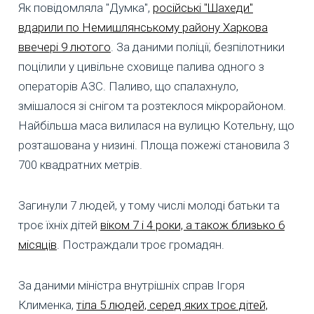
Як повідомляла "Думка",
російські "Шахеди"
вдарили по Немишлянському району Харкова
ввечері 9 лютого
. За даними поліції, безпілотники
поцілили у цивільне сховище палива одного з
операторів АЗС. Паливо, що спалахнуло,
змішалося зі снігом та розтеклося мікрорайоном.
Найбільша маса вилилася на вулицю Котельну, що
розташована у низині. Площа пожежі становила 3
700 квадратних метрів.
Загинули 7 людей, у тому числі молоді батьки та
троє їхніх дітей
віком 7 і 4 роки, а також близько 6
місяців
. Постраждали троє громадян.
За даними міністра внутрішніх справ Ігоря
Клименка,
тіла 5 людей, серед яких троє дітей,