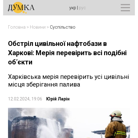
укр
|
рус
Головна
>
Новини
>
Суспільство
Обстріл цивільної нафтобази в
Харкові: Мерія перевірить всі подібні
об’єкти
Харківська мерія перевірить усі цивільні
місця зберігання палива
12.02.2024, 19:06
Юрій Ларін