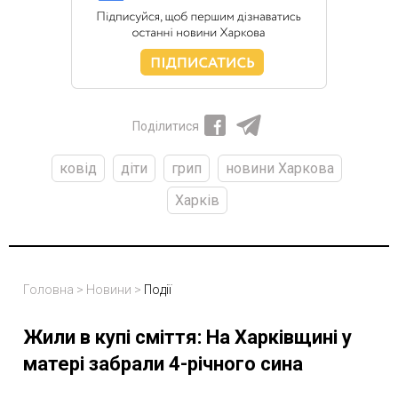
Поділитися
ковід
діти
грип
новини Харкова
Харків
Головна
>
Новини
>
Події
Жили в купі сміття: На Харківщині у
матері забрали 4-річного сина