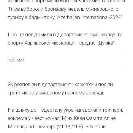
Харківські спортсмени Євгенія Кантемир та Олексій
Тітов вибороли бронзову медаль міжнародного
турніру з бадмінтону "Azerbaijan International-2024".
Про це повідомили в Департаменті сім'ї, молоді та
спорту Харківської міськради, передає "Думка".
Як розповіли в департаменті, харків’яни посіли
третє місце у змішаному парному розряді.
На шляху до п'єдесталу українці здолали три пари,
зокрема у чвертьфіналі Мінх Кван Фам та Аліне
Мюллер зі Швейцарії (21:18, 21:8). В ½ вони