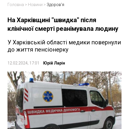
Головна
>
Новини
>
Здоров'я
На Харківщині "швидка" після
клінічної смерті реанімувала людину
У Харківській області медики повернули
до життя пенсіонерку
12.02.2024, 17:01
Юрій Ларін