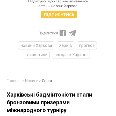
Поділитися
новини Харкова
Харків
прогноз
синоптики
погода в Харкові
Головна
>
Новини
>
Спорт
Харківські бадмінтоністи стали
бронзовими призерами
міжнародного турніру