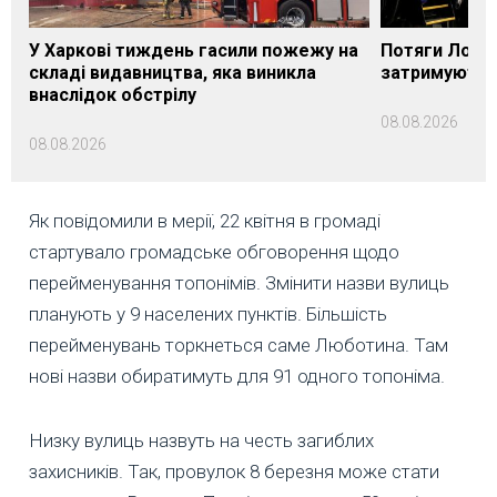
У Харкові тиждень гасили пожежу на
Потяги Лозі
складі видавництва, яка виникла
затримуються
внаслідок обстрілу
08.08.2026
08.08.2026
Як повідомили в мерії, 22 квітня в громаді
стартувало громадське обговорення щодо
перейменування топонімів. Змінити назви вулиць
планують у 9 населених пунктів. Більшість
перейменувань торкнеться саме Люботина. Там
нові назви обиратимуть для 91 одного топоніма.
Низку вулиць назвуть на честь загиблих
захисників. Так, провулок 8 березня може стати