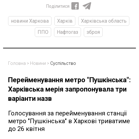
Поділитися
новини Харкова
Харків
Харківська область
ППО
Нафтогаз
зброя
Головна
>
Новини
>
Суспільство
Перейменування метро "Пушкінська":
Харківська мерія запропонувала три
варіанти назв
Голосування за перейменування станції
метро "Пушкінська" в Харкові триватиме
до 26 квітня