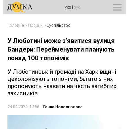
укр
|
рус
Головна
>
Новини
>
Суспільство
У Люботині може з’явитися вулиця
Бандери: Перейменувати планують
понад 100 топонімів
У Люботинській громаді на Харківщині
деколонізують топоніми, багато з них
пропонують назвати на честь загиблих
захисників
24.04.2024, 17:56
Ганна Новосьолова