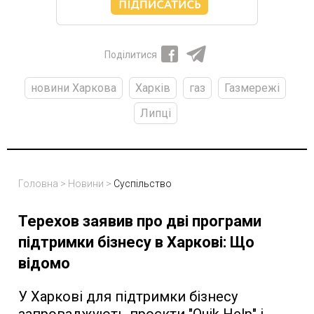
Поділитися
новини Харкова
Харків
газ
Газмережі
Липці
Головна
>
Новини
>
Суспільство
Терехов заявив про дві програми
підтримки бізнесу в Харкові: Що
відомо
У Харкові для підтримки бізнесу
запроваджують проєкти "Quik Help" і