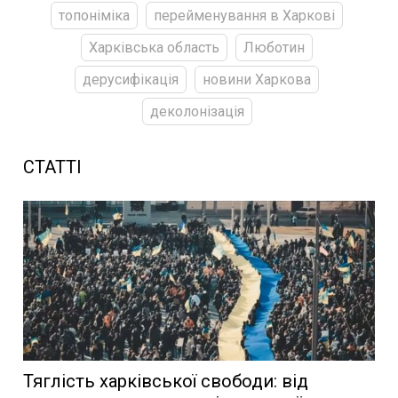
топоніміка
перейменування в Харкові
Харківська область
Люботин
дерусифікація
новини Харкова
деколонізація
СТАТТІ
Тяглість харківської свободи: від