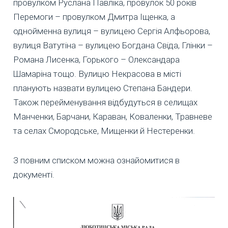
провулком Руслана Павліка, провулок 50 років
Перемоги – провулком Дмитра Іщенка, а
однойменна вулиця – вулицею Сергія Алфьорова,
вулиця Ватутіна – вулицею Богдана Свіда, Глінки –
Романа Лисенка, Горького – Олександара
Шамаріна тощо. Вулицю Некрасова в місті
планують назвати вулицею Степана Бандери.
Також перейменування відбудуться в селищах
Манченки, Барчани, Караван, Коваленки, Травневе
та селах Смородське, Мищенки й Нестеренки.
З повним списком можна ознайомитися в
документі.