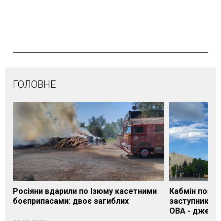
ГОЛОВНЕ
Росіяни вдарили по Ізюму касетними
Кабмін погод
боєприпасами: двоє загиблих
заступника н
ОВА - джере