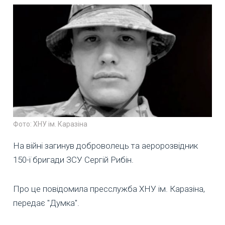
Фото: ХНУ ім. Каразіна
На війні загинув доброволець та аеророзвідник
150-ї бригади ЗСУ Сергій Рибін.
Про це повідомила пресслужба ХНУ ім. Каразіна,
передає "Думка".