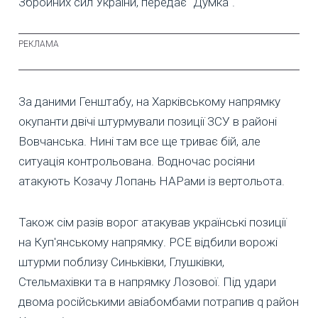
Збройних сил України, передає "Думка".
За даними Генштабу, на Харківському напрямку
окупанти двічі штурмували позиції ЗСУ в районі
Вовчанська. Нині там все ще триває бій, але
ситуація контрольована. Водночас росіяни
атакують Козачу Лопань НАРами із вертольота.
Також сім разів ворог атакував українські позиції
на Куп'янському напрямку. PCE відбили ворожі
штурми поблизу Синьківки, Глушківки,
Стельмахівки та в напрямку Лозової. Під удари
двома російськими авіабомбами потрапив q район