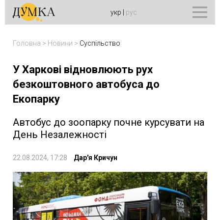
укр
|
рус
Головна
>
Новини
>
Суспільство
У Харкові відновлюють рух
безкоштовного автобуса до
Екопарку
Автобус до зоопарку почне курсувати на
День Незалежності
22.08.2024, 17:28
Дар'я Кричун