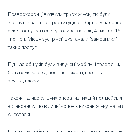
Правоохоронці виявили трьох жінок, які були
втягнуті в заняття проституцією. Вартість надання
секс-послуг за годину коливалась від 4 тис. до 15
тис. грн. Місця зустрічей визначали "замовники"
таких послуг.
Під час обшуків були вилучені мобільні телефони,
банківські картки, носії інформації, гроші та інші
речові докази.
Також під час слідчих оперативних дій поліцейські
встановили, що в липні чоловік викрав жінку, на ім'я
Анастасія.
Потерпілу побили та надалі незаконно утримували