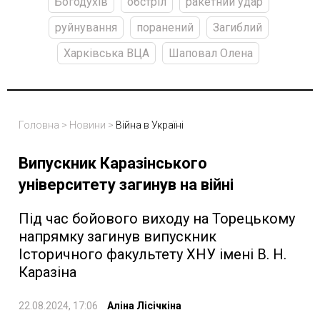
Богодухів
обстріл
ракетний удар
руйнування
поранений
Загиблий
Харківська ВЦА
Шаповал Олена
Головна
>
Новини
>
Війна в Україні
Випускник Каразінського
університету загинув на війні
Під час бойового виходу на Торецькому
напрямку загинув випускник
Історичного факультету ХНУ імені В. Н.
Каразіна
22.08.2024, 17:06
Аліна Лісічкіна