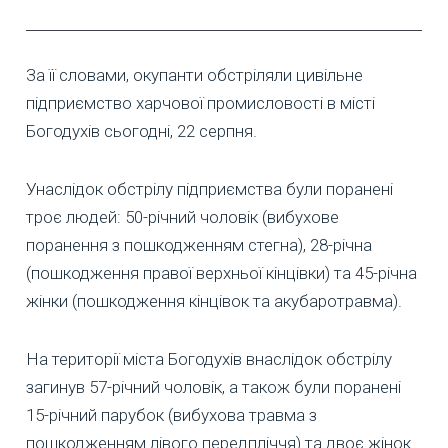
За її словами, окупанти обстріляли цивільне
підприємство харчової промисловості в місті
Богодухів сьогодні, 22 серпня.
Унаслідок обстрілу підприємства були поранені
троє людей: 50-річний чоловік (вибухове
поранення з пошкодженням стегна), 28-річна
(пошкодження правої верхньої кінцівки) та 45-річна
жінки (пошкодження кінцівок та акубаротравма).
На території міста Богодухів внаслідок обстрілу
загинув 57-річний чоловік, а також були поранені
15-річний парубок (вибухова травма з
пошкодженням лівого передпліччя) та двоє жінок