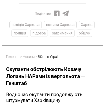
Поділитися
поліція Харкова
новини Харкова
Харків
поліція
підозра
затримання
обшук
Головна
>
Новини
>
Війна в Україні
Окупанти обстрілюють Козачу
Лопань НАРами із вертольота —
Генштаб
Водночас окупанти продовжують
штурмувати Харківщину