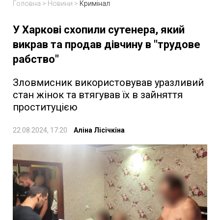
Головна
>
Новини
>
Кримінал
У Харкові схопили сутенера, який
викрав та продав дівчину в "трудове
рабство"
Зловмисник використовував уразливий
стан жінок та втягував їх в зайняття
проституцією
22.08.2024, 17:20
Аліна Лісічкіна