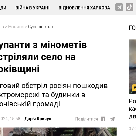
НДИ
ВІЙНА В УКРАЇНІ
ВІДНОВЛЕННЯ ХАРКОВА
на
>
Новини
>
Суспільство
Г
упанти з мінометів
стріляли село на
рківщині
говий обстріл росіян пошкодив
ктромережі та будинки в
Ро
очівській громаді
ка
дв
2024, 15:58
Дар'я Кричун
Поділитися
07.