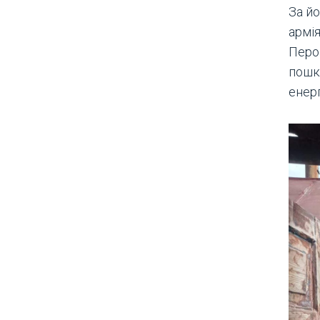
За йо
армія
Перо
пошк
енер