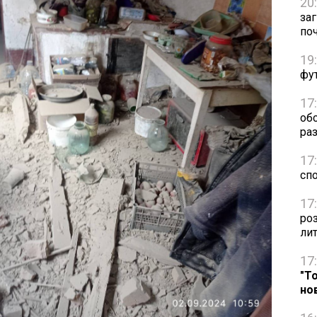
20
за
по
19
фут
17
об
раз
17
сп
17
ро
ли
17
"Т
но