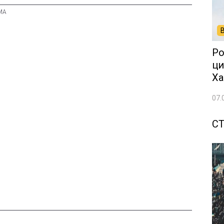
Ро
ци
Ха
07.
СТ