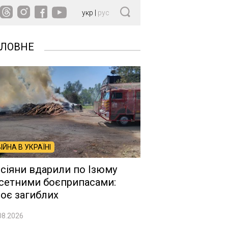
укр
|
рус
ОЛОВНЕ
ВІЙНА В УКРАЇНІ
сіяни вдарили по Ізюму
сетними боєприпасами:
оє загиблих
08.2026