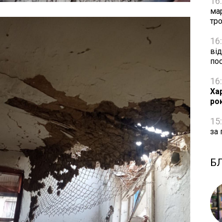
16
ма
тро
16
від
по
16
Ха
ро
15
за 
Б