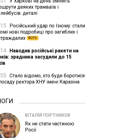
:51
У Харкові на день змінять
ршрути деяких трамваїв і
лейбусів: деталі
:15
Російський удар по Ізюму: стали
омі нові подробиці про загиблих і
страждалих
ФОТО
:14
Наводив російські ракети на
рків: зрадника засудили до 15
ків
:55
Стало відомо, хто буде боротися
посаду ректора ХНУ імені Каразіна
ЛОГИ
ВІТАЛІЙ ПОРТНИКОВ
Як не стати частиною
Росії