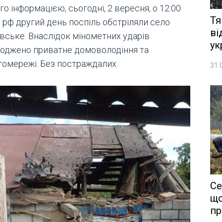
го інформацією, сьогодні, 2 вересня, о 12:00
Тя
 рф другий день поспіль обстріляли село
ві
вське. Внаслідок мінометних ударів
ук
оджено приватне домоволодіння та
гомережі. Без постраждалих.
31.
Се
що
пр