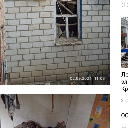
31.
Ле
зл
Кр
30.
О