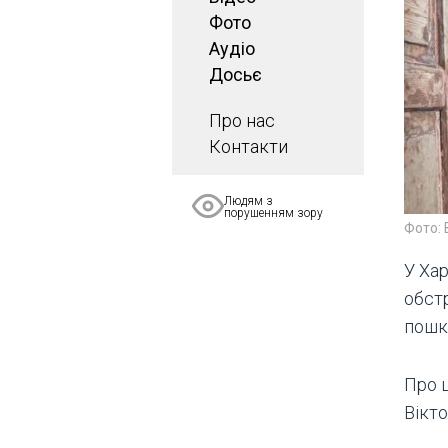
Фото
Аудіо
Досьє
Про нас
Контакти
Людям з
порушенням зору
Фото: 
У Хар
обст
пошк
Про 
Вікто