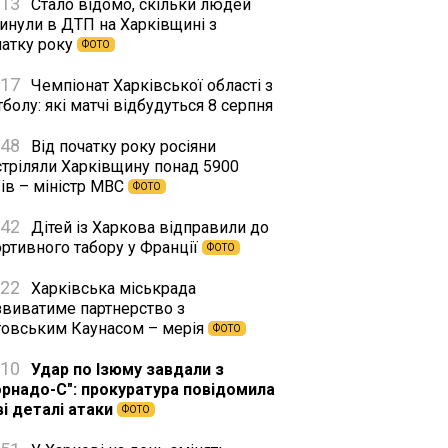
:13
Стало відомо, скільки людей
гинули в ДТП на Харківщині з
чатку року
ФОТО
:17
Чемпіонат Харківської області з
болу: які матчі відбудуться 8 серпня
:48
Від початку року росіяни
стріляли Харківщину понад 5900
ів – міністр МВС
ФОТО
:42
Дітей із Харкова відправили до
ортивного табору у Франції
ФОТО
:22
Харківська міськрада
звиватиме партнерство з
товським Каунасом – мерія
ФОТО
:10
Удар по Ізюму завдали з
орнадо-С": прокуратура повідомила
ві деталі атаки
ФОТО