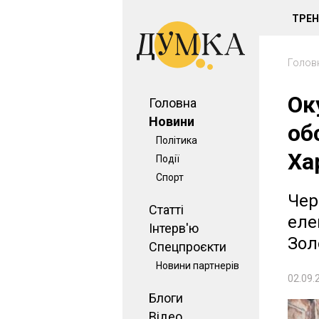
ТРЕ
Голов
Ок
Головна
Новини
об
Політика
Ха
Події
Спорт
Чер
Статті
еле
Інтерв'ю
Зол
Спецпроєкти
Новини партнерів
02.09.
Блоги
Відео