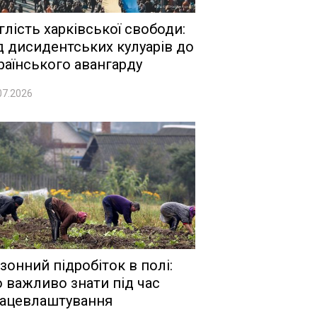
глість харківської свободи:
д дисидентських кулуарів до
раїнського авангарду
07.2026
зонний підробіток в полі:
 важливо знати під час
ацевлаштування