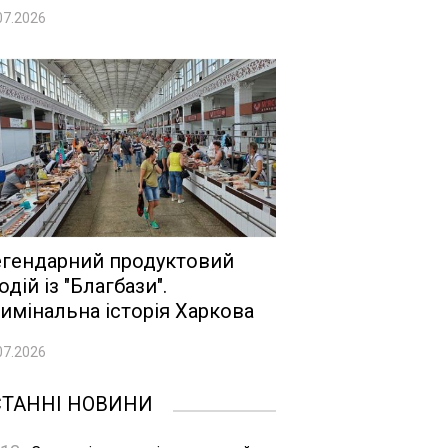
07.2026
гендарний продуктовий
одій із "Благбази".
имінальна історія Харкова
07.2026
СТАННІ НОВИНИ