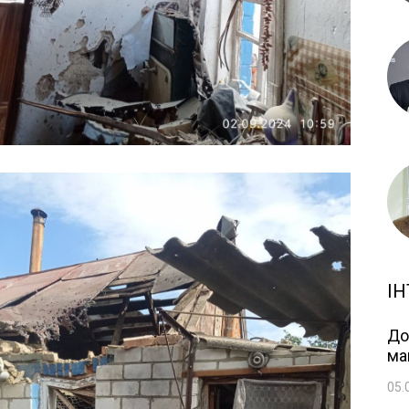
ІН
До
ма
05.