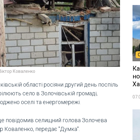
Ка
Віктор Коваленко
но
Ха
ківській області росіяни другий день поспіль
рілюють село в Золочівській громаді,
07.
оджено оселі та енергомережі.
це повідомив селищний голова Золочева
р Коваленко, передає "Думка".