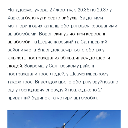
Нагадаємо, учора, 27 жовтня, з 20:35 по 20:37 у
Харкові
було чути серію вибухів
. За даними
моніторингових каналів обстріл вівся керованими
авіабомбами. Ворог
скинув чотири керовані
авіабомби
на Шевченківський та Салтівський
райони міста Внаслідок вечірнього обстрілу
кількість постраждалих збільшилася до шести
людей
. Зокрема, у Салтівському районі
постраждали троє людей, у Шевченківському -
також троє. Внаслідок цього обстрілу зруйновано
одну господарчу споруду й пошкоджено 21
приватний будинок та чотири автомобілі.