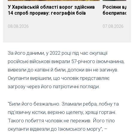
У Харківській області ворог здійснив
Росіяни вдар
14 спроб прориву: географія боїв
боєприпасами
08.08.2026
07.08.2026
За його даними, у 2022 році під час окупації
російські військові викрали 57-річного ізюмчанина,
вивезли до катівні й били, допоки він не загинув.
Окупанти вирішили, що чоловік представляє
загрозу через його патріотичні погляди.
"Били його безжально. Зламали ребра, лобну та
під’язичну кістки, верхню щелепу, хрящі гортані.
Такого побиття чоловік не пережив. Його тіло
окупанти відвезли до Ізюмського моргу", –