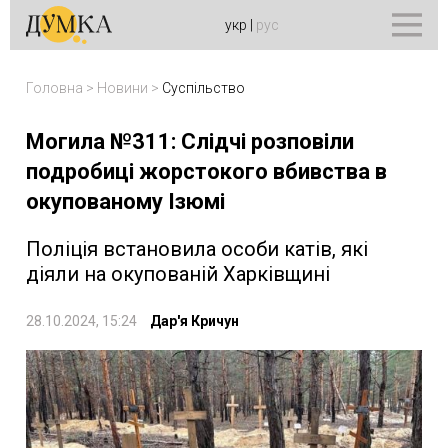
укр
|
рус
Головна
>
Новини
>
Суспільство
Могила №311: Слідчі розповіли
подробиці жорстокого вбивства в
окупованому Ізюмі
Поліція встановила особи катів, які
діяли на окупованій Харківщині
28.10.2024, 15:24
Дар'я Кричун