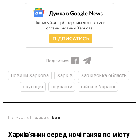
Поділитися
новини Харкова
Харків
Харківська область
окупація
окупанти
війна в Україні
Головна
>
Новини
>
Події
Харків'янин серед ночі ганяв по місту