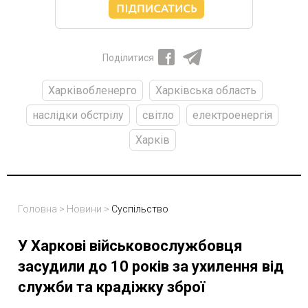
Поділитися
Харківобленерго
Харківська область
наслідки обстрілу
світло
електроенергія
Харків
Головна
>
Новини
>
Суспільство
У Харкові військовослужбовця
засудили до 10 років за ухилення від
служби та крадіжку зброї