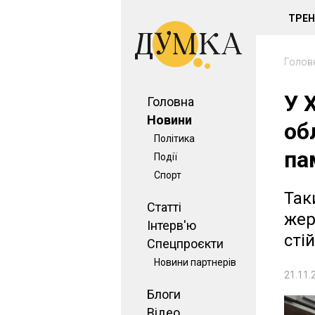
ТРЕ
Голов
У 
Головна
Новини
об
Політика
па
Події
Спорт
Так
Статті
жер
Інтерв'ю
сті
Спецпроєкти
Новини партнерів
21.11.
Блоги
Відео