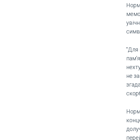
Норм
мемо
увічн
симво
"Для
пам'я
нехту
не за
згад
скорб
Норм
конц
долуч
пере