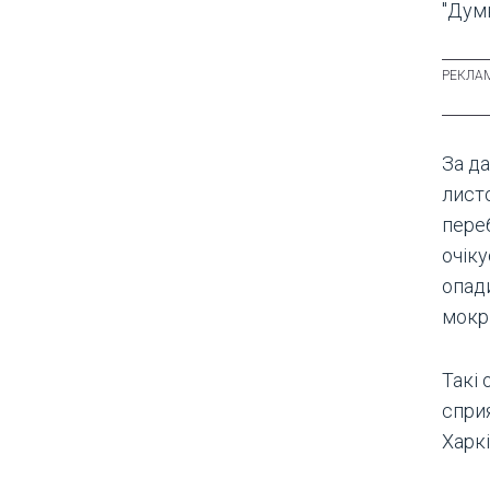
"Думк
За д
листо
пере
очіку
опади
мокр
Такі
спри
Харкі