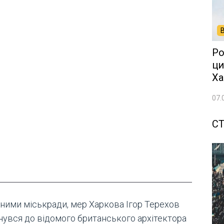
Ро
ци
Ха
07.
СТ
аними міськради, мер Харкова Ігор Терехов
нувся до відомого британського архітектора