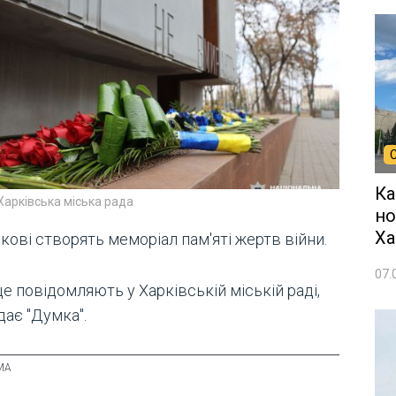
Ка
Харківська міська рада
но
Ха
кові створять меморіал пам'яті жертв війни.
07.
е повідомляють у Харківській міській раді,
дає "Думка".