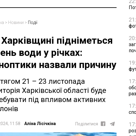
22
Пот
21
на
>
Новини
>
Події
фо
 Харківщині підніметься
20
за
вень води у річках:
по
ноптики назвали причину
19
фут
тягом 21 – 23 листопада
17
об
иторія Харківської області буде
раз
ебувати під впливом активних
17
лонів
сп
17
2024, 11:58
Аліна Лісічкіна
Поділитися
ро