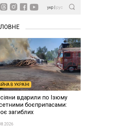
укр
|
рус
ОЛОВНЕ
ВІЙНА В УКРАЇНІ
сіяни вдарили по Ізюму
сетними боєприпасами:
оє загиблих
08.2026