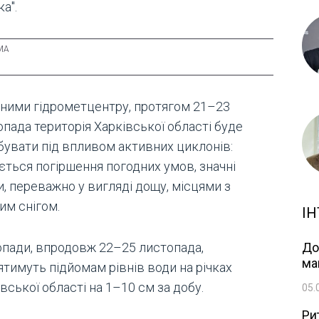
а".
аними гідрометцентру, протягом 21–23
пада територія Харківської області буде
бувати під впливом активних циклонів:
ється погіршення погодних умов, значні
, переважно у вигляді дощу, місцями з
им снігом.
ІН
 опади, впродовж 22–25 листопада,
До
ма
ятимуть підйомам рівнів води на річках
вської області на 1–10 см за добу.
05.
Ри