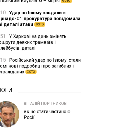
товським Каунасом – мерія
ФОТО
:10
Удар по Ізюму завдали з
орнадо-С": прокуратура повідомила
ві деталі атаки
ФОТО
:51
У Харкові на день змінять
ршрути деяких трамваїв і
лейбусів: деталі
:15
Російський удар по Ізюму: стали
омі нові подробиці про загиблих і
страждалих
ФОТО
ЛОГИ
ВІТАЛІЙ ПОРТНИКОВ
Як не стати частиною
Росії