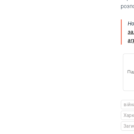
розп
Но
за
аг
війн
Харк
Заги