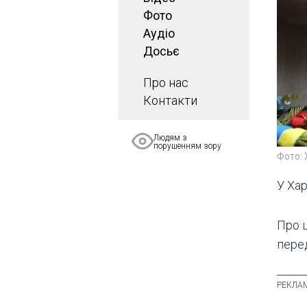
Фото
Аудіо
Досьє
Про нас
Контакти
Людям з
порушенням зору
Фото: 
У Хар
Про ц
пере