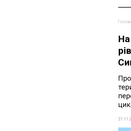
Голов
На
рі
Си
Про
тер
пер
цик
21.11.