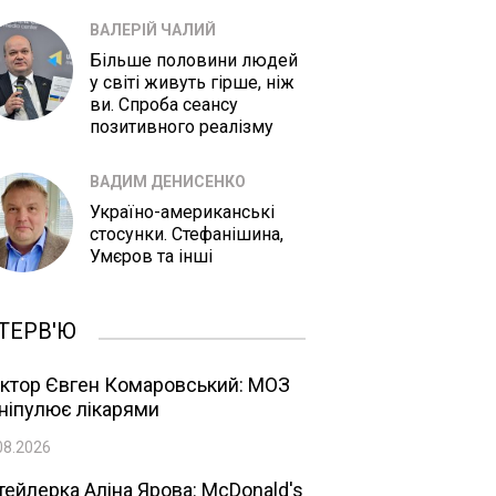
ВАЛЕРІЙ ЧАЛИЙ
Більше половини людей
у світі живуть гірше, ніж
ви. Спроба сеансу
позитивного реалізму
ВАДИМ ДЕНИСЕНКО
Україно-американські
стосунки. Стефанішина,
Умєров та інші
ТЕРВ'Ю
ктор Євген Комаровський: МОЗ
ніпулює лікарями
08.2026
тейлерка Аліна Ярова: McDonald's