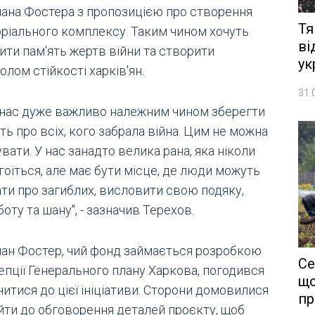
ана Фостера з пропозицією про створення
Тя
ріального комплексу. Таким чином хочуть
ві
ити пам'ять жертв війни та створити
ук
лом стійкості харків'ян.
31.
 нас дуже важливо належним чином зберегти
ть про всіх, кого забрала війна. Цим не можна
вати. У нас занадто велика рана, яка ніколи
гоїться, але має бути місце, де люди можуть
ати про загиблих, висловити свою подяку,
оту та шану", - зазначив Терехов.
ан Фостер, чий фонд займається розробкою
Се
епції Генерального плану Харкова, погодився
що
итися до цієї ініціативи. Сторони домовилися
пр
йти до обговорення деталей проєкту, щоб