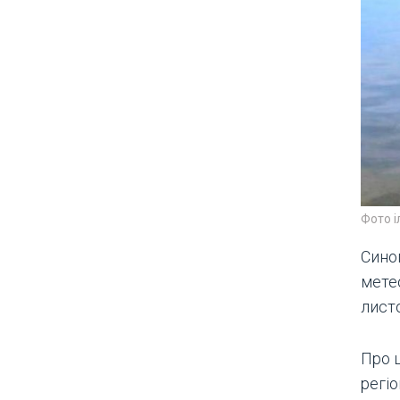
Фото 
Сино
метео
лист
Про 
регіо