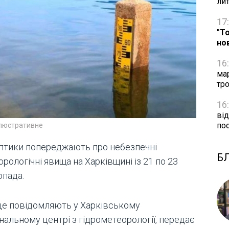
ли
17
"Т
но
16
ма
тро
16
від
по
ілюстративне
птики попереджають про небезпечні
Б
рологічні явища на Харківщині із 21 по 23
опада.
це повідомляють у Харківському
нальному центрі з гідрометеорології, передає