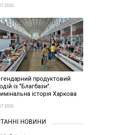
07.2026
гендарний продуктовий
одій із "Благбази".
имінальна історія Харкова
07.2026
СТАННІ НОВИНИ