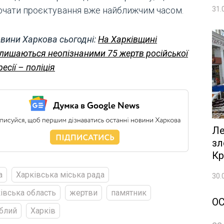
31.
очати проєктування вже найближчим часом.
вини Харкова сьогодні:
На Харківщині
лишаються неопізнаними 75 жертв російської
ресії – поліція
Ле
зл
Кр
а
Харківська міська рада
30.
івська область
жертви
памятник
О
блий
Харків