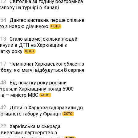
:12
Світоліна за годину розгромила
апову на турнірі в Канаді
:54
Дантес виставив перше спільне
то з новою дівчиною
ФОТО
:13
Стало відомо, скільки людей
гинули в ДТП на Харківщині з
чатку року
ФОТО
:17
Чемпіонат Харківської області з
болу: які матчі відбудуться 8 серпня
:48
Від початку року росіяни
стріляли Харківщину понад 5900
ів – міністр МВС
ФОТО
:42
Дітей із Харкова відправили до
ортивного табору у Франції
ФОТО
:22
Харківська міськрада
звиватиме партнерство з