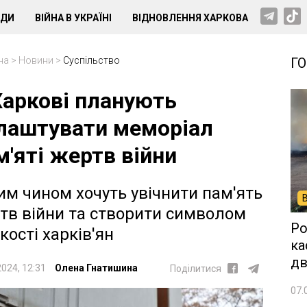
НДИ
ВІЙНА В УКРАЇНІ
ВІДНОВЛЕННЯ ХАРКОВА
на
>
Новини
>
Суспільство
Г
Харкові планують
лаштувати меморіал
м'яті жертв війни
им чином хочуть увічнити пам'ять
тв війни та створити символом
Ро
йкості харків'ян
ка
дв
2024, 12:31
Олена Гнатишина
Поділитися
07.