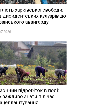
глість харківської свободи:
д дисидентських кулуарів до
раїнського авангарду
07.2026
зонний підробіток в полі:
 важливо знати під час
ацевлаштування