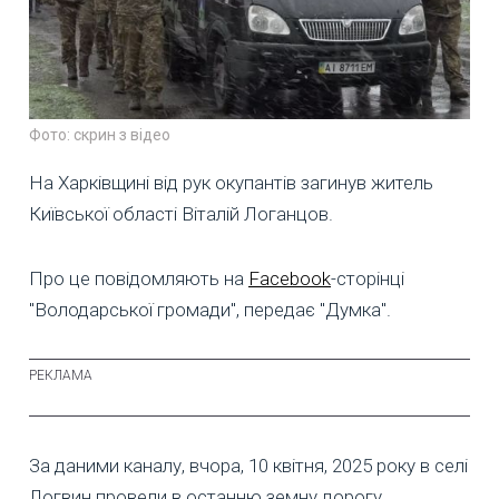
Фото: скрин з відео
На Харківщині від рук окупантів загинув житель
Київської області Віталій Логанцов.
Про це повідомляють на
Facebook
-сторінці
"Володарської громади", передає "Думка".
За даними каналу, вчора, 10 квітня, 2025 року в селі
Логвин провели в останню земну дорогу