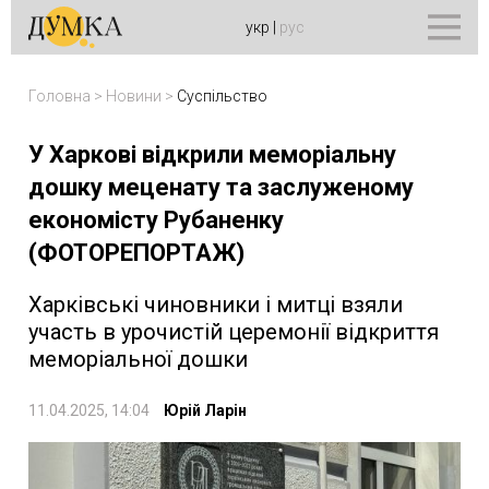
укр
|
рус
Головна
>
Новини
>
Суспільство
У Харкові відкрили меморіальну
дошку меценату та заслуженому
економісту Рубаненку
(ФОТОРЕПОРТАЖ)
Харківські чиновники і митці взяли
участь в урочистій церемонії відкриття
меморіальної дошки
11.04.2025, 14:04
Юрій Ларін