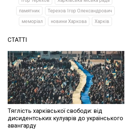
Ігор Терехов
Харківська міська рада
памятник
Терехов Ігор Олександрович
меморіал
новини Харкова
Харків
СТАТТІ
Тяглість харківської свободи: від
дисидентських кулуарів до українського
авангарду