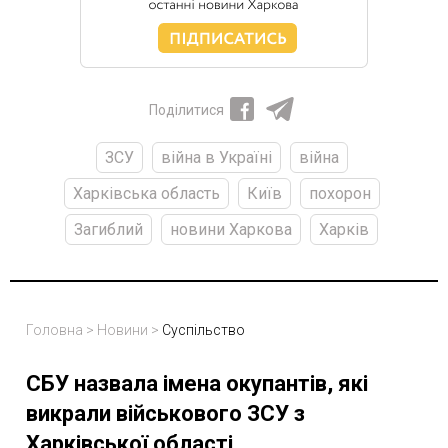
Поділитися
ЗСУ
війна в Україні
війна
Харківська область
Київ
похорон
Загиблий
новини Харкова
Харків
Головна
>
Новини
>
Суспільство
СБУ назвала імена окупантів, які
викрали військового ЗСУ з
Харківської області