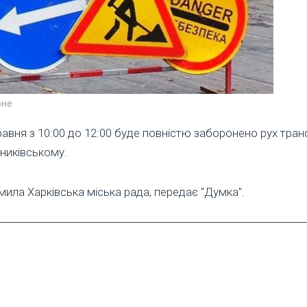
вне
равня з 10:00 до 12:00 буде повністю заборонено рух тран
никівському.
мила Харківська міська рада, передає "Думка".