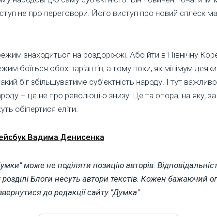
иступ не про переговори. Його виступ про новий сплеск ма
 режим знаходиться на роздоріжжі. Або йти в Північну Ко
ежим боїться обох варіантів, а тому поки, як мінімум деяки
А такий біг збільшуватиме суб’єктність народу. І тут важлив
ароду – це не про революцію знизу. Це та опора, на яку, з
ть обіпертися еліти.
ейсбук Вадима Денисенка
умки" може не поділяти позицію авторів. Відповідальніст
у розділі Блоги несуть автори текстів. Кожен бажаючий о
вернутися до редакції сайту "Думка".