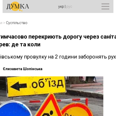
укр
|
рус
ни
>
Суспільство
 тимчасово перекриють дорогу через саніт
рев: де та коли
івському провулку на 2 години заборонять рух
Єлизавета Шопінська