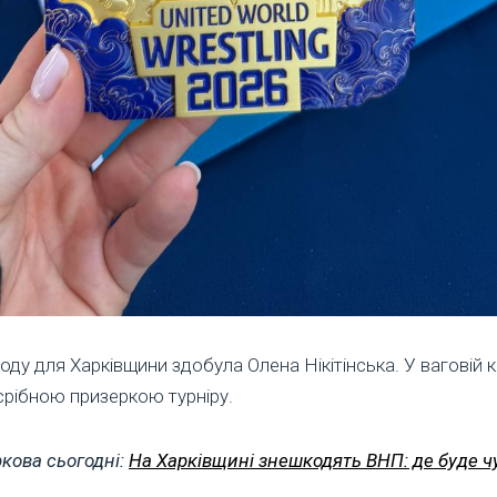
ду для Харківщини здобула Олена Нікітінська. У ваговій ка
 срібною призеркою турніру.
кова сьогодні:
На Харківщині знешкодять ВНП: де буде ч