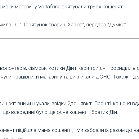
бшивки магазину Vodafone врятували трьох кошенят.
ила ГО "Порятунок тварин. Харків”, передає "Думка”.
олонтерів, сіамські котики Дін і Кася три дні просиділи в
почули працівники магазину та викликали ДСНС. Також під
.
дин рятівники шукали, звідки йде нявкіт. Врешті, кошеня вд
, що всередині було ще одне кошеня - братик Дін.
момент підійшла мама кошенят, і ми забрали їх разом до нас
 організації.