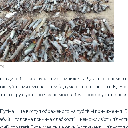
то
ства дико боїться публічних принижень. Для нього немає н
іж публічний сміх над ним (я думаю, що він пішов в КДБ с
дина структура, про яку не можна було розказувати анекд
 Путіна – це виступ ображеного на публічні приниження. 
абий. І головна причина слабкості – неможливість підняти
рній стратегії Путін має лише один інструмент – підняття 