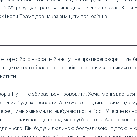
 до 2022 року ця стратегія лише двічі не спрацювала. Коли
ак і коли Трамп дав наказ знищити вагнерівців.
вторю: його вчорашній виступ не про переговори і, тим б
и. Це виступ ображеного слабкого хлопчика, за яким стої
истити.
орів Путін не збирається проводити. Хоча, мені здається, 
шений буде їх провести. Але сьогодні єдина причина,чому
перед тими змінами, які відбуваються в Росії. Уперше в св
тті він відчуває, що народ має суб’єктність. Але це усвід
ля нього. Він, будучи людиною боягузливою і підлою, ні
му народові цю саму суб’єктність. Він повинен почати їм 