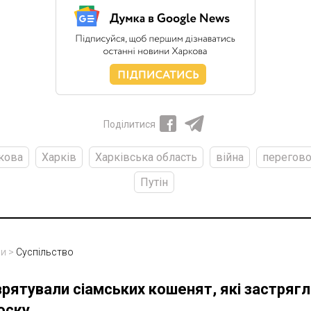
Поділитися
кова
Харків
Харківська область
війна
перегов
Путін
ни
>
Суспільство
врятували сіамських кошенят, які застрягл
оску