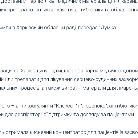
доставили партію ліків і медичних матеріалів для лікарень
их препаратів: антикоагулянти, антибіотики та обладнанн
или в Харківській обласній раді, передає "Думка".
ради, еа Харківщину надійшла нова партія медичної допомо
ійшли препарати для лікування серцево-судинних захвор
пальних процесів, а також витратні матеріали для лікарень
го – антикоагулянти "Клексан" і "Ловенокс", антибіотики, 
и для респіраторної підтримки та догляду за пацієнтами.
ь отримала кисневий концентратор для пацієнтів із зах