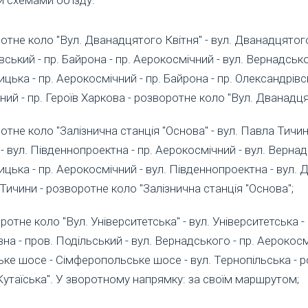
 схемами об’їзду:
тне коло "Вул. Дванадцятого Квітня" - вул. Дванадцятого 
ський - пр. Байрона - пр. Аерокосмічний - вул. Вернадсько
ька - пр. Аерокосмічний - пр. Байрона - пр. Олександрівсь
ний - пр. Героїв Харкова - розворотне коло "Вул. Дванадця
тне коло "Залізнична станція "Основа" - вул. Павла Тичини
 вул. Південнопроектна - пр. Аерокосмічний - вул. Вернад
цька - пр. Аерокосмічний - вул. Південнопроектна - вул. 
Тичини - розворотне коло "Залізнична станція "Основа";
отне коло "Вул. Університетська" - вул. Університетська - 
а - пров. Подільський - вул. Вернадського - пр. Аерокосм
ке шосе - Сімферопольське шосе - вул. Тернопільська - 
 Кутаїська". У зворотному напрямку: за своїм маршрутом;