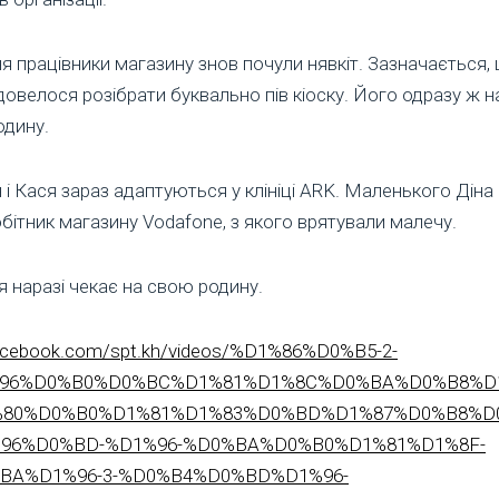
я працівники магазину знов почули нявкіт. Зазначається,
овелося розібрати буквально пів кіоску. Його одразу ж на
одину.
 і Кася зараз адаптуються у клініці ARK. Маленького Дін
бітник магазину Vodafone, з якого врятували малечу.
 наразі чекає на свою родину.
facebook.com/spt.kh/videos/%D1%86%D0%B5-2-
96%D0%B0%D0%BC%D1%81%D1%8C%D0%BA%D0%B8%D1
80%D0%B0%D1%81%D1%83%D0%BD%D1%87%D0%B8%D
96%D0%BD-%D1%96-%D0%BA%D0%B0%D1%81%D1%8F-
BA%D1%96-3-%D0%B4%D0%BD%D1%96-