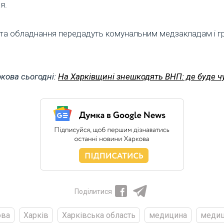
я.
та обладнання передадуть комунальним медзакладам і 
кова сьогодні:
На Харківщині знешкодять ВНП: де буде ч
Поділитися
ова
Харків
Харківська область
медицина
медиц