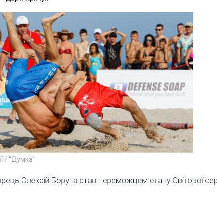
ї / "Думка"
орець Олексій Борута став переможцем етапу Світової сері