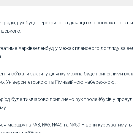
ькради, рух буде перекрито на ділянці від провулка Лопат
льського.
ватиме Харківзеленбуд у межах планового догляду за з
.
ння об’їхати закриту ділянку можна буде прилеглими ву
, Університетською та Гімназійною набережною.
еріод буде тимчасово припинено рух тролейбусів у провул
му.
ься маршрутів №3, №6, №49 та №59 – вони курсуватимуть