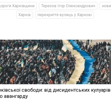
дороги Харківщини
Терехов Ігор Олександрович
нови
Харків
перекриття вулиць у Харкові
рківської свободи: від дисидентських кулуарів
о авангарду