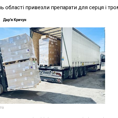
ь області привезли препарати для серця і тро
Дар'я Кричун
то