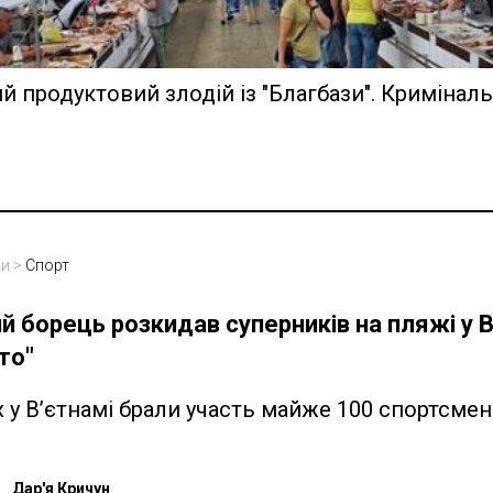
 продуктовий злодій із "Благбази". Криміналь
ни
>
Спорт
й борець розкидав суперників на пляжі у В
то"
 у В’єтнамі брали участь майже 100 спортсмені
Дар'я Кричун