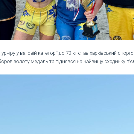
ніру у ваговій категорії до 70 кг став харківський спорт
иборов золоту медаль та піднявся на найвищу сходинку п’є