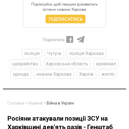
Поділитися
поліція
Чугуїв
поліція Харкова
шахрайство
Харківська область
кримінал
оренда
новини Харкова
Харків
житло
Головна
>
Новини
>
Війна в Україні
Росіяни атакували позиції ЗСУ на
Харківщині дев'ять разів - Генштаб