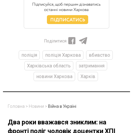
Поділитися
поліція
поліція Харкова
вбивство
Харківська область
затримання
новини Харкова
Харків
Головна
>
Новини
>
Війна в Україні
Два роки вважався зниклим: на
фронті поліг чоловік доцентки ХПІ