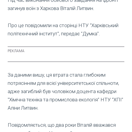
Під час виконання бойового завдання на фронті
загинув воїн з Харкова Віталій Литвин.
Про це повідомили на сторінці НТУ "Харківський
політехнічний інститут", передає "Думка".
За даними вишу, ця втрата стала глибоким
потрясінням для всієї університетської спільноти,
адже загиблий був чоловіком доцента кафедри
"Хімічна техніка та промислова екологія" НТУ "ХПІ"
Аліни Литвин.
Повідомляється, що два роки Віталій вважався