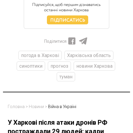
Поділитися
погода в Харкові
Харківська область
синоптики
прогноз
новини Харкова
туман
Головна
>
Новини
>
Війна в Україні
У Харкові після атаки дронів РФ
постраждали 29 людей: кадри