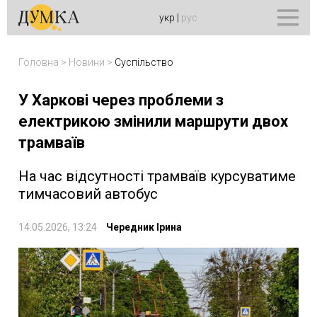
укр
|
рус
Головна
>
Новини
>
Суспільство
У Харкові через проблеми з
електрикою змінили маршрути двох
трамваїв
На час відсутності трамваїв курсуватиме
тимчасовий автобус
14.05.2026, 13:24
Чередник Ірина