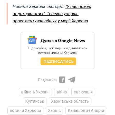
Новини Харкова сьогодні:
"У нас немає
недоторканних": Терехов уперше
прокоментував обшук у мерії Харкова
Поділитися
війна в Україні
війна
евакуація
Куп'янськ
Харківська область
новини Харкова
Харків
Канашевич Андрій