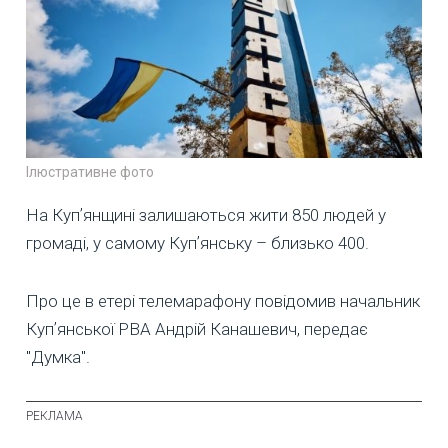
Ілюстративне фото
На Купʼянщині залишаються жити 850 людей у
громаді, у самому Купʼянську – близько 400.
Про це в етері телемарафону повідомив начальник
Купʼянської РВА Андрій Канашевич, передає
"Думка".