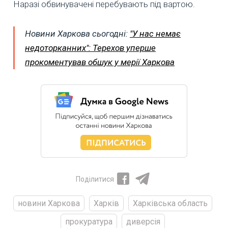
Наразі обвинувачені перебувають під вартою.
Новини Харкова сьогодні:
"У нас немає
недоторканних": Терехов уперше
прокоментував обшук у мерії Харкова
Поділитися
новини Харкова
Харків
Харківська область
прокуратура
диверсія