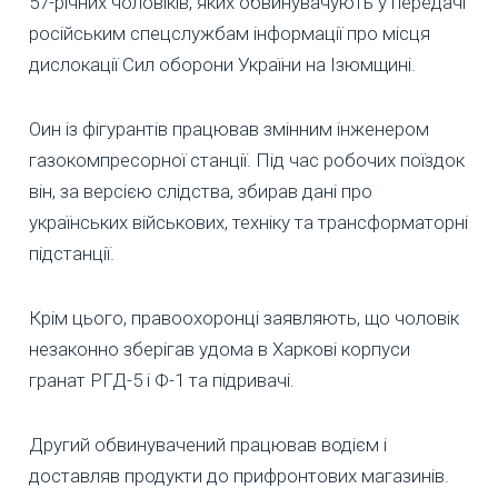
57-річних чоловіків, яких обвинувачують у передачі
російським спецслужбам інформації про місця
дислокації Сил оборони України на Ізюмщині.
Оин із фігурантів працював змінним інженером
газокомпресорної станції. Під час робочих поїздок
він, за версією слідства, збирав дані про
українських військових, техніку та трансформаторні
підстанції.
Крім цього, правоохоронці заявляють, що чоловік
незаконно зберігав удома в Харкові корпуси
гранат РГД-5 і Ф-1 та підривачі.
Другий обвинувачений працював водієм і
доставляв продукти до прифронтових магазинів.