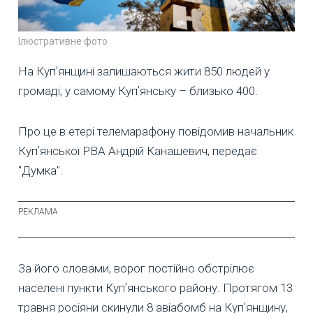
Ілюстративне фото
На Купʼянщині залишаються жити 850 людей у
громаді, у самому Купʼянську – близько 400.
Про це в етері телемарафону повідомив начальник
Купʼянської РВА Андрій Канашевич, передає
"Думка".
За його словами, ворог постійно обстрілює
населені пункти Купʼянського району. Протягом 13
травня росіяни скинули 8 авіабомб на Купʼянщину,