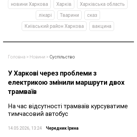
новини Харкова
Харків
Харківська область
лікарі
Тварини
сказ
Київський район Харкова
вакцина
Головна
>
Новини
>
Суспільство
У Харкові через проблеми з
електрикою змінили маршрути двох
трамваїв
На час відсутності трамваїв курсуватиме
тимчасовий автобус
14.05.2026, 13:24
Чередник Ірина