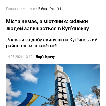
Головна
>
Новини
>
Війна в Україні
Міста немає, а містяни є: скільки
людей залишається в Купʼянську
Росіяни за добу скинули на Купʼянський
район вісім авіамбомб
14.05.2026, 13:12
Дар'я Кричун