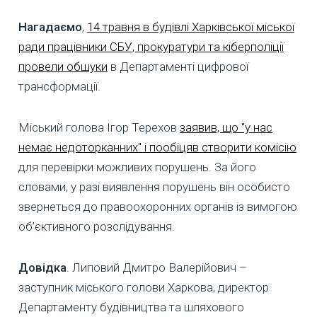
Нагадаємо
,
14 травня в будівлі Харківської міської
ради працівники СБУ, прокуратури та кіберполіції
провели обшуки
в Департаменті цифрової
трансформації.
Міський голова Ігор Терехов
заявив, що "у нас
немає недоторканних" і пообіцяв створити комісію
для перевірки можливих порушень. За його
словами, у разі виявлення порушень він особисто
звернеться до правоохоронних органів із вимогою
об’єктивного розслідування.
Довідка
. Липовий Дмитро Валерійович –
заступник міського голови Харкова, директор
Департаменту будівництва та шляхового