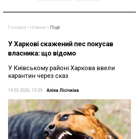
Головна
>
Новини
>
Події
У Харкові скажений пес покусав
власника: що відомо
У Київському районі Харкова ввели
карантин через сказ
14.05.2026, 13:39
Аліна Лісічкіна