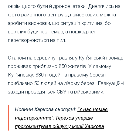
окрім цього були й дронові атаки. Дивлячись на
фото районного центру від військових, можна
зробити висновки, що ситуація критична, бо
вцілілих будинків немає, а пошкоджені
перетворюються на пил.
Станом на середину травня, у Купʼянській громаді
проживає приблизно 850 жителів. У самому
Купʼянську: 330 людей на правому березі і
приблизно 50 людей на лівому березі. Евакуаційні
заходи проводяться СБУ та військовими.
Новини Харкова сьогодні:
"У нас немає
недоторканних": Терехов уперше
прокоментував обшук у мерії Харкова