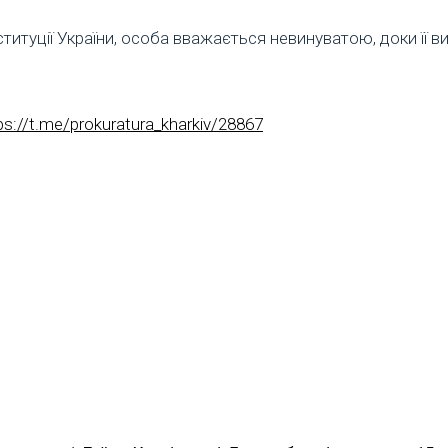
титуції України, особа вважається невинуватою, доки її в
ps://t.me/prokuratura_kharkiv/28867