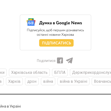
Поділитися
ки
Харківська область
БПЛА
Держприкордонслу
а
Харків
дрон
війна
війна в Україні
Вовчанс
ійна в Україні