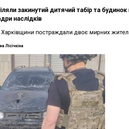
іляли закинутий дитячий табір та будинок 
адри наслідків
и Харківщини постраждали двоє мирних жител
на Лісічкіна