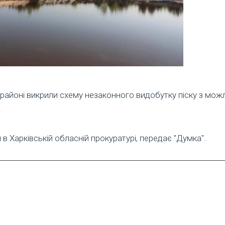
районі викрили схему незаконного видобутку піску з мо
.
в Харківській обласній прокуратурі, передає "Думка".