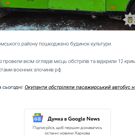
зюмського району пошкоджено будинок культури.
і провели вісім оглядів місць обстрілів та відкрили 12 кри
тами воєнних злочинів рф.
 сьогодні:
Окупанти обстріляли пасажирський автобус н