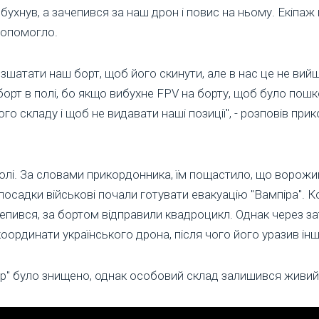
ухнув, а зачепився за наш дрон і повис на ньому. Екіпаж
допомогло.
зшатати наш борт, щоб його скинути, але в нас це не вий
орт в полі, бо якщо вибухне FPV на борту, щоб було пош
го складу і щоб не видавати наші позиції", - розповів прик
олі. За словами прикордонника, їм пощастило, що ворожи
посадки військові почали готувати евакуацію "Вампіра". 
епився, за бортом відправили квадроцикл. Однак через за
оординати українського дрона, після чого його уразив інш
пір" було знищено, однак особовий склад залишився живий