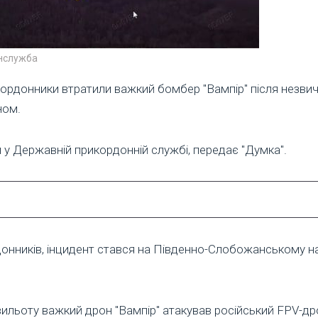
нслужба
кордонники втратили важкий бомбер "Вампір" після незви
ном.
 у Державній прикордонній службі, передає "Думка".
онників, інцидент стався на Південно-Слобожанському н
ильоту важкий дрон "Вампір" атакував російський FPV-др