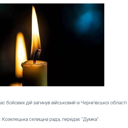
час бойових дій загинув військовий із Чернігівської област
 Козелецька селищна рада, передає "Думка".