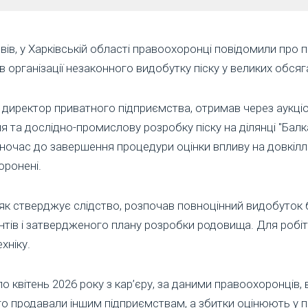
ів, у Харківській області правоохоронці повідомили про 
 організації незаконного видобутку піску у великих обсяг
 директор приватного підприємства, отримав через аукціо
я та дослідно-промислову розробку піску на ділянці "Бал
ночас до завершення процедури оцінки впливу на довкілл
оронені.
, як стверджує слідство, розпочав повноцінний видобуток
тів і затвердженого плану розробки родовища. Для робіт 
хніку.
по квітень 2026 року з кар’єру, за даними правоохоронців,
ого продавали іншим підприємствам, а збитки оцінюють у п