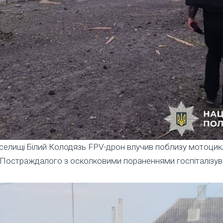
 селищі Білий Колодязь FPV-дрон влучив поблизу мотоцикл
. Постраждалого з осколковими пораненнями госпіталізув