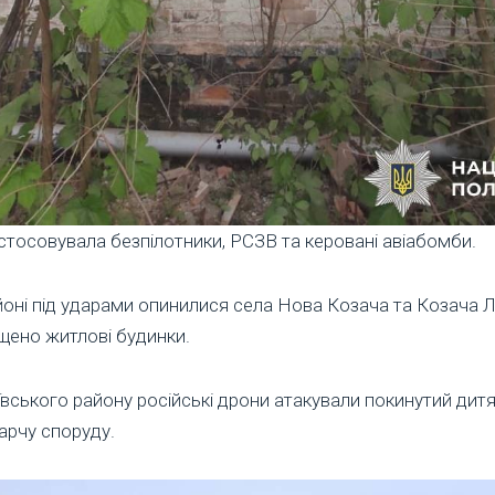
стосовувала безпілотники, РСЗВ та керовані авіабомби.
йоні під ударами опинилися села Нова Козача та Козача 
ено житлові будинки.
ївського району російські дрони атакували покинутий дит
рчу споруду.