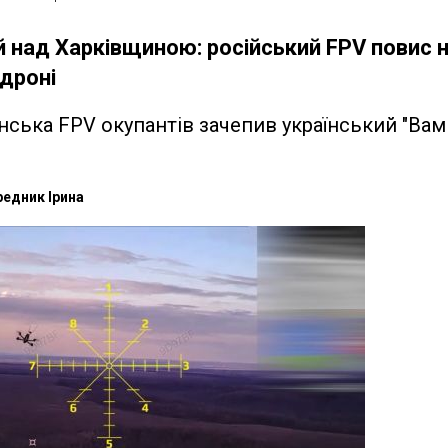
й над Харківщиною: російський FPV повис 
дроні
ська FPV окупантів зачепив український "Вам
едник Ірина