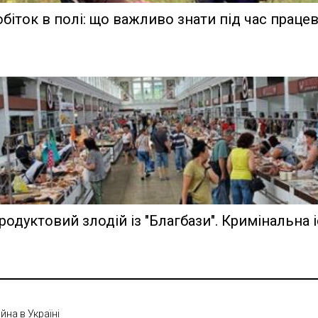
біток в полі: що важливо знати під час прац
одуктовий злодій із "Благбази". Кримінальна 
ійна в Україні