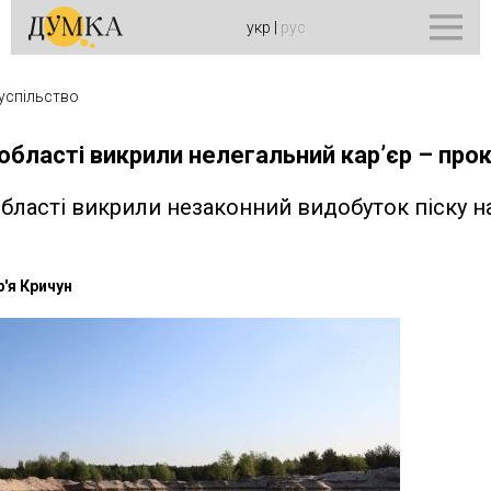
укр
|
рус
успільство
 області викрили нелегальний кар’єр – про
області викрили незаконний видобуток піску на
'я Кричун