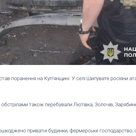
став поранення на Куп’янщині. У селі Шипувате росіяни ат
 обстрілами також перебували Лютівка, Золочів, Зарябин
ошкоджено приватні будинки, фермерське господарство, с