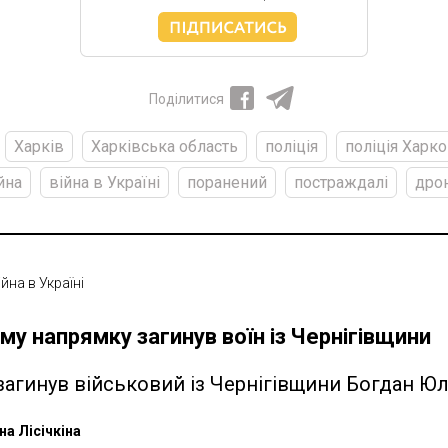
Поділитися
Харків
Харківська область
поліція
поліція Харк
йна
війна в Україні
поранений
постраждалі
дро
ійна в Україні
му напрямку загинув воїн із Чернігівщини
загинув військовий із Чернігівщини Богдан Ю
на Лісічкіна