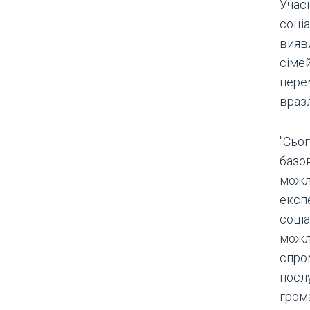
Учасн
соціа
вияв
сімей
пере
враз
"Сьо
базов
можл
експ
соціа
можл
спро
посл
гром