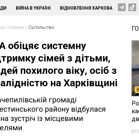
НДИ
ВІЙНА В УКРАЇНІ
ВІДНОВЛЕННЯ ХАРКОВА
на
>
Новини
>
Суспільство
Г
А обіцяє системну
дтримку сімей з дітьми,
дей похилого віку, осіб з
валідністю на Харківщині
ачепилівській громаді
Ро
естинського району відбулася
ка
зна зустріч із місцевими
дв
елями
07.