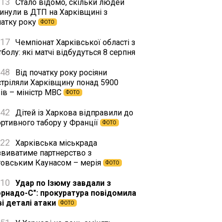
:13
Стало відомо, скільки людей
гинули в ДТП на Харківщині з
чатку року
ФОТО
:17
Чемпіонат Харківської області з
болу: які матчі відбудуться 8 серпня
:48
Від початку року росіяни
стріляли Харківщину понад 5900
ів – міністр МВС
ФОТО
:42
Дітей із Харкова відправили до
ортивного табору у Франції
ФОТО
:22
Харківська міськрада
звиватиме партнерство з
товським Каунасом – мерія
ФОТО
:10
Удар по Ізюму завдали з
орнадо-С": прокуратура повідомила
ві деталі атаки
ФОТО