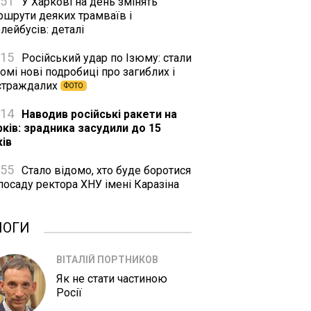
:51
У Харкові на день змінять
ршрути деяких трамваїв і
лейбусів: деталі
:15
Російський удар по Ізюму: стали
омі нові подробиці про загиблих і
страждалих
ФОТО
:14
Наводив російські ракети на
рків: зрадника засудили до 15
ків
:55
Стало відомо, хто буде боротися
посаду ректора ХНУ імені Каразіна
ЛОГИ
ВІТАЛІЙ ПОРТНИКОВ
Як не стати частиною
Росії