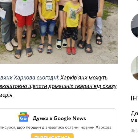
вини Харкова сьогодні:
Харків’яни можуть
зкоштовно щепити домашніх тварин від сказу
мерія
ІН
До
ма
05.