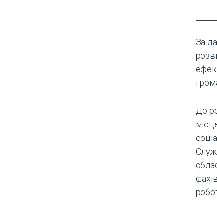
За да
розв
ефек
гром
До р
місц
соці
Служ
обла
фахів
робот