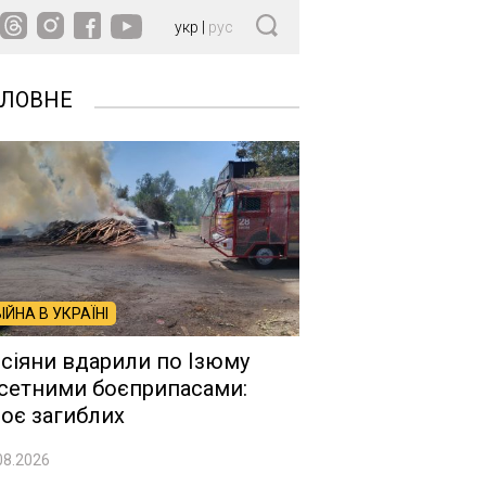
укр
|
рус
ОЛОВНЕ
ВІЙНА В УКРАЇНІ
сіяни вдарили по Ізюму
сетними боєприпасами:
оє загиблих
08.2026