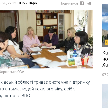
2026, 22:32
Юрій Ларін
Поділитися
Ка
но
Ха
Харківська ОВА
07.
рківській області триває системна підтримку
 з дітьми, людей похилого віку, осіб з
ідністю та ВПО.