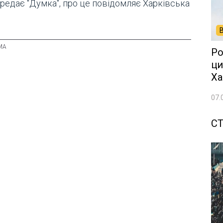
ередає "Думка", про це повідомляє Харківська
Ро
ци
Ха
07.
СТ