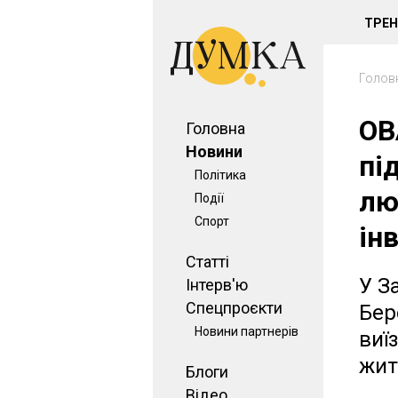
ТРЕ
Голов
ОВ
Головна
Новини
пі
Політика
лю
Події
Спорт
ін
Статті
У З
Інтерв'ю
Спецпроєкти
Бер
Новини партнерів
виї
жит
Блоги
Відео