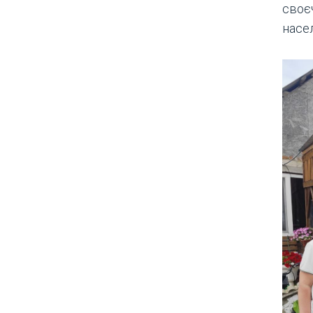
своє
насе