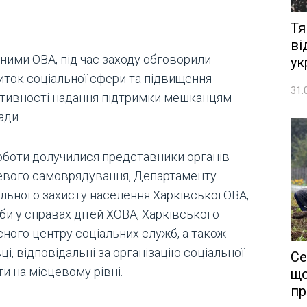
Тя
ві
ними ОВА, під час заходу обговорили
ук
иток соціальної сфери та підвищення
31.
тивності надання підтримки мешканцям
ади.
оботи долучилися представники органів
евого самоврядування, Департаменту
ального захисту населення Харківської ОВА,
би у справах дітей ХОВА, Харківського
сного центру соціальних служб, а також
ці, відповідальні за організацію соціальної
Се
и на місцевому рівні.
що
пр