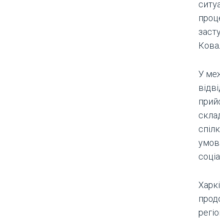
ситу
проце
заст
Кова
У ме
відв
прийо
скла
спіл
умов
соці
Харк
прод
регіо