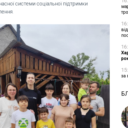
16
часної системи соціальної підтримки
ма
лення.
тро
16
від
по
16
Ха
ро
15
за 
Б