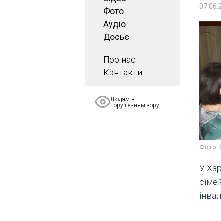
07.06.
Фото
Аудіо
Досьє
Про нас
Контакти
Людям з
порушенням зору
Фото: 
У Ха
сімей
інвал