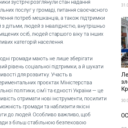
ики зустрічі розглянули стан надання
31.
льних послуг у громаді, питання своєчасного
лення потреб мешканців, а також підтримки
 з дітьми, людей з інвалідністю, внутрішньо
міщених осіб, людей старшого віку та інших
ливих категорій населення.
годні громади мають не лише зберігати
ий рівень соціальної підтримки, а й шукати
Ле
ивості для розвитку. Участь в
зл
ериментальних проєктах Міністерства
Кр
льної політики, сім’ї та єдності України — це
ивість отримати нові інструменти, посилити
30.
можність громади та наблизити якісні
уги до людей. Особливо важливо, щоб
О
ади з більш стабільною безпековою