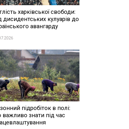
глість харківської свободи:
д дисидентських кулуарів до
раїнського авангарду
07.2026
зонний підробіток в полі:
 важливо знати під час
ацевлаштування