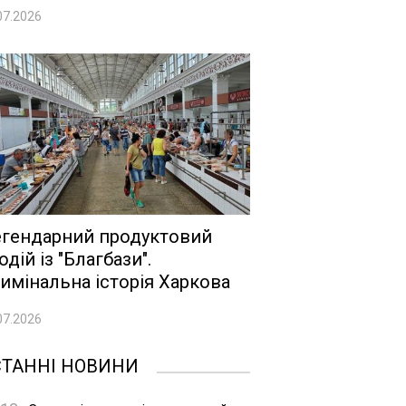
07.2026
гендарний продуктовий
одій із "Благбази".
имінальна історія Харкова
07.2026
СТАННІ НОВИНИ