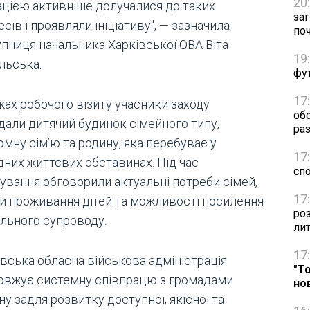
20
ацією активніше долучалися до таких
за
сів і проявляли ініціативу", — зазначила
по
упниця начальника Харківської ОВА Віта
19
льська.
фут
17
жах робочого візиту учасники заходу
об
ідали дитячий будинок сімейного типу,
раз
мну сім’ю та родину, яка перебуває у
17
дних життєвих обставинах. Під час
сп
кування обговорили актуальні потреби сімей,
17
и проживання дітей та можливості посилення
ро
ального супроводу.
ли
17
івська обласна військова адміністрація
"Т
овжує системну співпрацю з громадами
но
ну задля розвитку доступної, якісної та