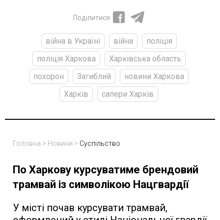
Поділитися
війна в Україні
війна
поліція
поліція Харкова
Харківська область
похорон
Загиблий
новини Харкова
Харків
сапери Харків
Головна
>
Новини
>
Суспільство
По Харкову курсуватиме брендовий
трамвай із символікою Нацгвардії
У місті почав курсувати трамвай,