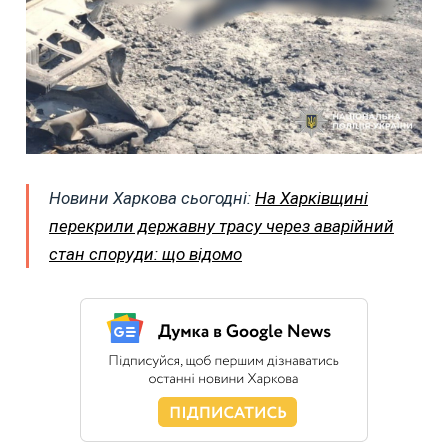
Новини Харкова сьогодні:
На Харківщині
перекрили державну трасу через аварійний
стан споруди: що відомо