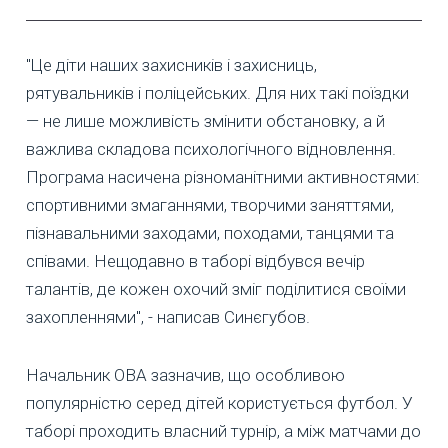
"Це діти наших захисників і захисниць,
рятувальників і поліцейських. Для них такі поїздки
— не лише можливість змінити обстановку, а й
важлива складова психологічного відновлення.
Програма насичена різноманітними активностями:
спортивними змаганнями, творчими заняттями,
пізнавальними заходами, походами, танцями та
співами. Нещодавно в таборі відбувся вечір
талантів, де кожен охочий зміг поділитися своїми
захопленнями", - написав Синєгубов.
Начальник ОВА зазначив, що особливою
популярністю серед дітей користується футбол. У
таборі проходить власний турнір, а між матчами до