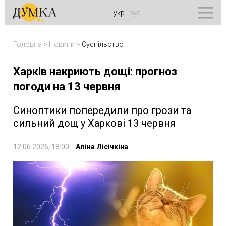
укр
|
рус
Головна
>
Новини
>
Суспільство
Харків накриють дощі: прогноз
погоди на 13 червня
Синоптики попередили про грози та
сильний дощ у Харкові 13 червня
12.06.2026, 18:00
Аліна Лісічкіна