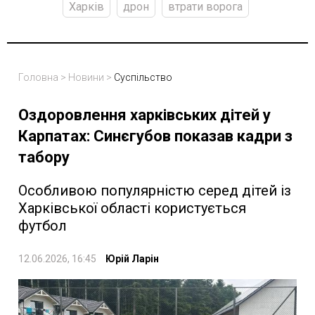
Харків
дрон
втрати ворога
Головна
>
Новини
>
Суспільство
Оздоровлення харківських дітей у
Карпатах: Синєгубов показав кадри з
табору
Особливою популярністю серед дітей із
Харківської області користується
футбол
12.06.2026, 16:45
Юрій Ларін