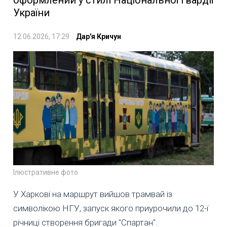
оформлений у стилі Національної гвардії
України
12.06.2026, 17:29
Дар'я Кричун
Ілюстративне фото
У Харкові на маршрут вийшов трамвай із
символікою НГУ, запуск якого приурочили до 12-ї
річниці створення бригади "Спартан".