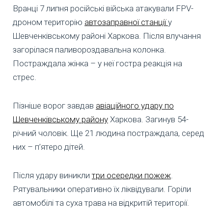
Вранці 7 липня російські війська атакували FPV-
дроном територію
автозаправної станції
у
Шевченківському районі Харкова. Після влучання
загорілася паливороздавальна колонка.
Постраждала жінка – у неї гостра реакція на
стрес.
Пізніше ворог завдав
авіаційного удару по
Шевченківському району
Харкова. Загинув 54-
річний чоловік. Ще 21 людина постраждала, серед
них – п’ятеро дітей.
Після удару виникли
три осередки пожеж
.
Рятувальники оперативно їх ліквідували. Горіли
автомобілі та суха трава на відкритій території.