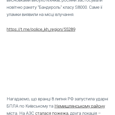
висновками вибухотехніків, росіяни застосували
новітню ракету "Бандероль" класу S8000. Саме її
уламки виявили на місці влучання.
https://t.me/police_kh_region/55289
Нагадаємо, що вранці 8 липня РФ запустила ударні
БПЛА по Київському та
Немишлянському району
міста. На АЗС
сталася пожежа
, друга локація –