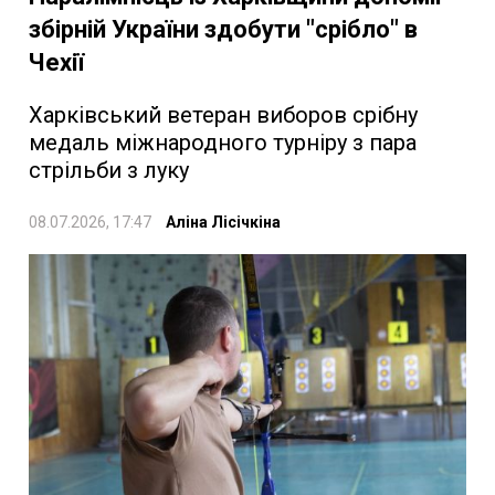
збірній України здобути "срібло" в
Чехії
Харківський ветеран виборов срібну
медаль міжнародного турніру з пара
стрільби з луку
08.07.2026, 17:47
Аліна Лісічкіна