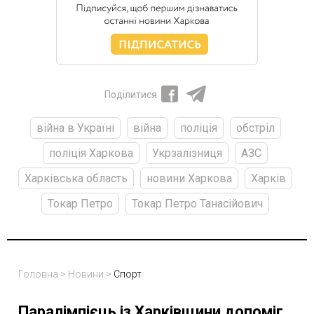
Поділитися
війна в Україні
війна
поліція
обстріл
поліція Харкова
Укрзалізниця
АЗС
Харківська область
новини Харкова
Харків
Токар Петро
Токар Петро Танасійович
Головна
>
Новини
>
Спорт
Паралімпієць із Харківщини допоміг