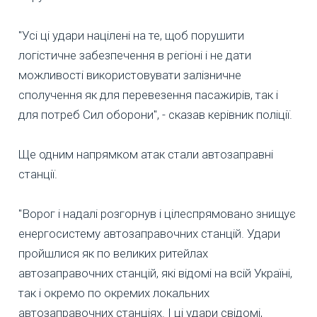
"Усі ці удари націлені на те, щоб порушити
логістичне забезпечення в регіоні і не дати
можливості використовувати залізничне
сполучення як для перевезення пасажирів, так і
для потреб Сил оборони", - сказав керівник поліції.
Ще одним напрямком атак стали автозаправні
станції.
"Ворог і надалі розгорнув і цілеспрямовано знищує
енергосистему автозаправочних станцій. Удари
пройшлися як по великих ритейлах
автозаправочних станцій, які відомі на всій Україні,
так і окремо по окремих локальних
автозаправочних станціях. І ці удари свідомі,