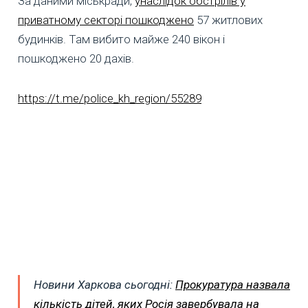
За даними міськради,
унаслідок обстрілів у
приватному секторі пошкоджено
57 житлових
будинків. Там вибито майже 240 вікон і
пошкоджено 20 дахів.
https://t.me/police_kh_region/55289
Новини Харкова сьогодні:
Прокуратура назвала
кількість дітей, яких Росія завербувала на