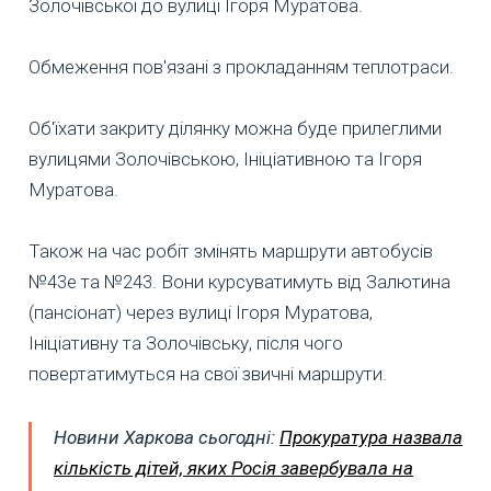
Золочівської до вулиці Ігоря Муратова.
Обмеження пов'язані з прокладанням теплотраси.
Об'їхати закриту ділянку можна буде прилеглими
вулицями Золочівською, Ініціативною та Ігоря
Муратова.
Також на час робіт змінять маршрути автобусів
№43е та №243. Вони курсуватимуть від Залютина
(пансіонат) через вулиці Ігоря Муратова,
Ініціативну та Золочівську, після чого
повертатимуться на свої звичні маршрути.
Новини Харкова сьогодні:
Прокуратура назвала
кількість дітей, яких Росія завербувала на