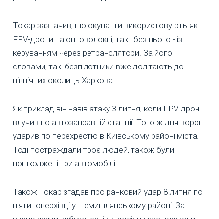
Токар зазначив, що окупанти використовують як
FPV-дрони на оптоволокні, так і без нього - із
керуванням через ретранслятори. За його
словами, такі безпілотники вже долітають до
північних околиць Харкова.
Як приклад він навів атаку 3 липня, коли FPV-дрон
влучив по автозаправній станції. Того ж дня ворог
ударив по перехрестю в Київському районі міста.
Тоді постраждали троє людей, також були
пошкоджені три автомобілі.
Також Токар згадав про ранковий удар 8 липня по
п'ятиповерхівці у Немишлянському районі. За