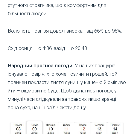
ртутного стовпчика, що є комфортним для
більшості людей.
Вологість повітря доволі висока - від 66% до 95%.
Схід сонця – о 4:36, захід – о 20:43.
Народний прогноз погоди:
У наших пращурів
існувало повір'я: хто хоче позичити грошей, той
повинен покласти листя суниці у кишеню й сміливо
йти – відмови не буде. Щоб дізнатись погоду, у
минулі часи слідкували за травою: якщо вранці
вона суха, на ніч слід чекати дощу.