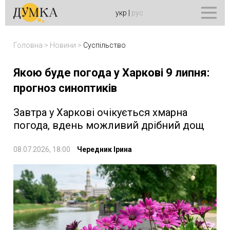
укр
|
рус
Головна
>
Новини
>
Суспільство
Якою буде погода у Харкові 9 липня:
прогноз синоптиків
Завтра у Харкові очікується хмарна
погода, вдень можливий дрібний дощ
08.07.2026, 18:00
Чередник Ірина