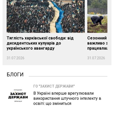
Тяглість харківської свободи: від
Сезонний під
дисидентських кулуарів до
важливо знат
українського авангарду
працевлашту
31.07.2026
31.07.2026
БЛОГИ
ГО "ЗАХИСТ ДЕРЖАВИ"
В Україні вперше врегулювали
використання штучного інтелекту в
освіті: що зміниться