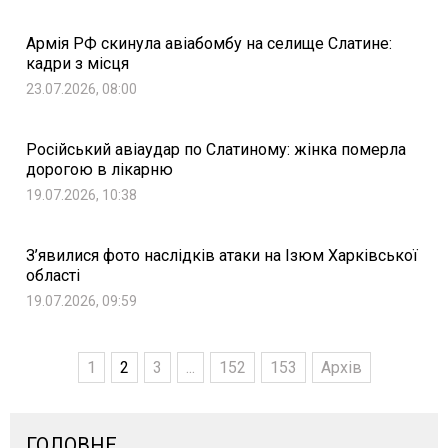
Армія РФ скинула авіабомбу на селище Слатине:
кадри з місця
23.07.2026, 08:00
Російський авіаудар по Слатиному: жінка померла
дорогою в лікарню
19.07.2026, 10:38
З’явилися фото наслідків атаки на Ізюм Харківської
області
19.07.2026, 09:59
1
2
3
...
152
153
Архів
ГОЛОВНЕ