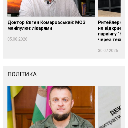
Доктор Євген Комаровський: МОЗ
Ритейлерка А
маніпулює лікарями
не відкриєть
паркінгу "Нік
05.08.2026
через техніч
30.07.2026
ПОЛІТИКА