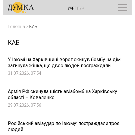
укр
|
рус
Головна
>
КАБ
КАБ
У Ізюмі на Харківщині ворог скинув бомбу на дім:
загинула жінка, ще двоє людей постраждали
31.07.2026, 07:54
Армія РФ скинула шість авіабомб на Харківську
області – Коваленко
29.07.2026, 07:56
Російський авіаудар по Ізюму: постраждали троє
людей