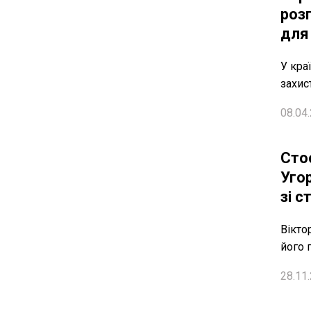
роз
для
У кра
захис
08.04.
Сто
Уго
зі с
Вікто
його 
28.11.