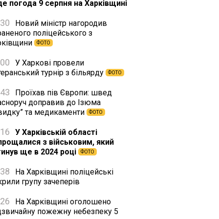
де погода 9 серпня на Харківщині
:30
Новий міністр нагородив
раненого поліцейського з
рківщини
ФОТО
:00
У Харкові провели
еранський турнір з більярду
ФОТО
:43
Проїхав пів Європи: швед
асноруч доправив до Ізюма
видку” та медикаменти
ФОТО
:16
У Харківській області
прощалися з військовим, який
гинув ще в 2024 році
ФОТО
:38
На Харківщині поліцейські
крили групу зачеперів
:26
На Харківщині оголошено
дзвичайну пожежну небезпеку 5