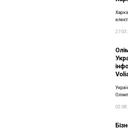
Харкі
елект
27.03.
Олім
Укр
інф
Voli
Украї
Олімп
02.08.
Біз