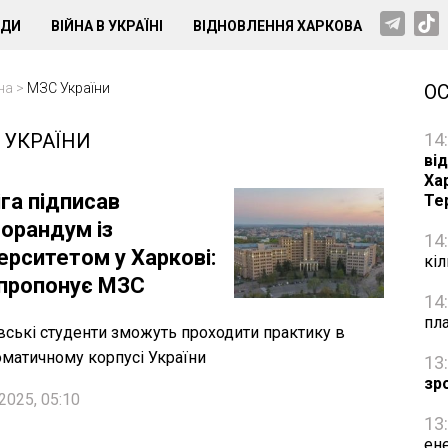
НДИ
ВІЙНА В УКРАЇНІ
ВІДНОВЛЕННЯ ХАРКОВА
на
>
МЗС України
О
 УКРАЇНИ
14
від
Ха
га підписав
Те
орандум із
14
ерситетом у Харкові:
кі
пропонує МЗС
14
пл
вські студенти зможуть проходити практику в
матичному корпусі України
13
зр
2025, 05:10
13
ене