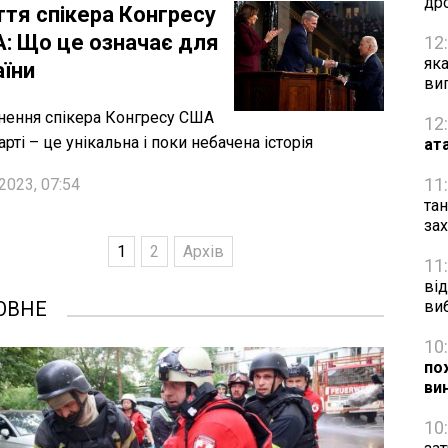
др
ття спікера Конгресу
: Що це означає для
12
як
аїни
ви
нення спікера Конгресу США
12
рті – це унікальна і поки небачена історія
ат
11
2023, 07:54
та
за
1
2
Архів
11
від
ОВНЕ
ви
10
по
ви
10