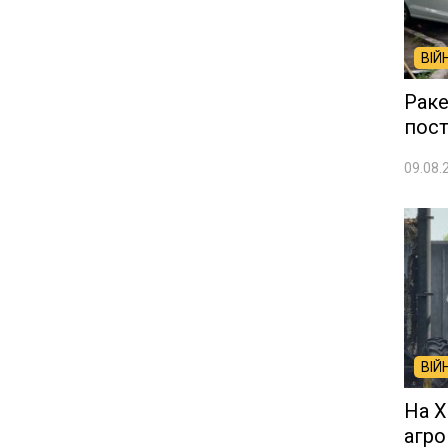
ВІЙ
Раке
пос
09.08.
ВІЙ
На Х
агро