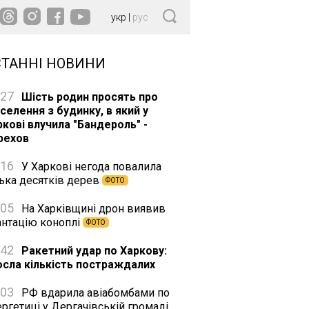
укр
|
рус
СТАННІ НОВИНИ
:27
Шість родин просять про
селення з будинку, в який у
ркові влучила "Бандероль" -
рехов
:16
У Харкові негода повалила
лька десятків дерев
ФОТО
:05
На Харківщині дрон виявив
антацію коноплі
ФОТО
:42
Ракетний удар по Харкову:
осла кількість постраждалих
:03
РФ вдарила авіабомбами по
ргетиці у Дергачівській громаді