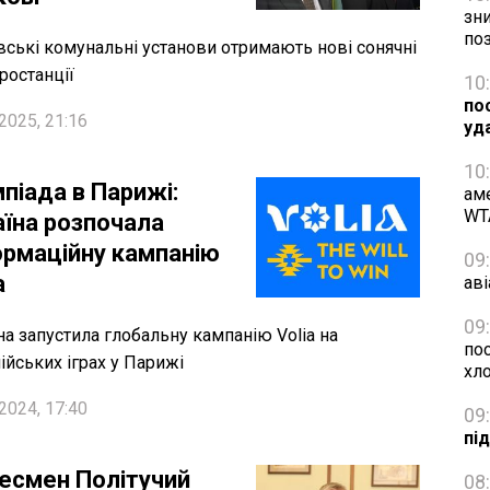
зн
по
вські комунальні установи отримають нові сонячні
ростанції
10
по
2025, 21:16
уд
10
піада в Парижі:
ам
WT
аїна розпочала
ормаційну кампанію
09
a
аві
09
на запустила глобальну кампанію Volia на
пос
ійських іграх у Парижі
хл
2024, 17:40
09
пі
несмен Політучий
08