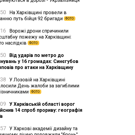
римуються в дорозі - Укрзалізниця
:50
На Харківщині провели в
танню путь бійця 92 бригади
ФОТО
:16
Ворожі дрони спричинили
сштабну пожежу на Харківщині:
то наслідків
ФОТО
:50
Від ударів по метро до
йнувань у 16 громадах: Синєгубов
зповів про атаки на Харківщину
:38
У Лозовій на Харківщині
олосили День жалоби за загиблими
лізничниками
ФОТО
:09
У Харківській області ворог
ійснив 14 спроб прориву: географія
їв
:57
У Харкові академії дизайну та
зичному ліцею подовжили "бронь"