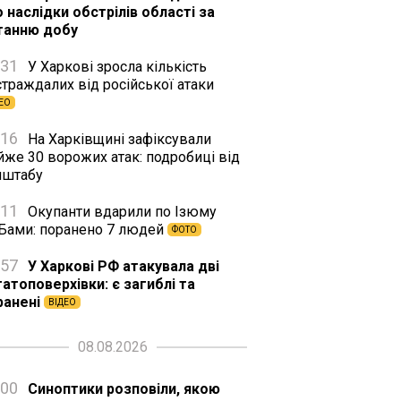
 наслідки обстрілів області за
танню добу
:31
У Харкові зросла кількість
траждалих від російської атаки
ЕО
:16
На Харківщині зафіксували
йже 30 ворожих атак: подробиці від
нштабу
:11
Окупанти вдарили по Ізюму
Бами: поранено 7 людей
ФОТО
:57
У Харкові РФ атакувала дві
гатоповерхівки: є загиблі та
ранені
ВІДЕО
08.08.2026
:00
Синоптики розповіли, якою