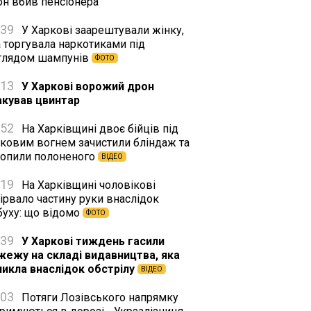
он вбив пенсіонера
:39
У Харкові заарештували жінку,
а торгувала наркотиками під
глядом шампунів
ФОТО
:13
У Харкові ворожий дрон
акував цвинтар
:52
На Харківщині двоє бійців під
нковим вогнем зачистили бліндаж та
хопили полоненого
ВІДЕО
:19
На Харківщині чоловікові
ірвало частину руки внаслідок
буху: що відомо
ФОТО
:39
У Харкові тиждень гасили
жежу на складі видавництва, яка
никла внаслідок обстрілу
ВІДЕО
:03
Потяги Лозівського напрямку