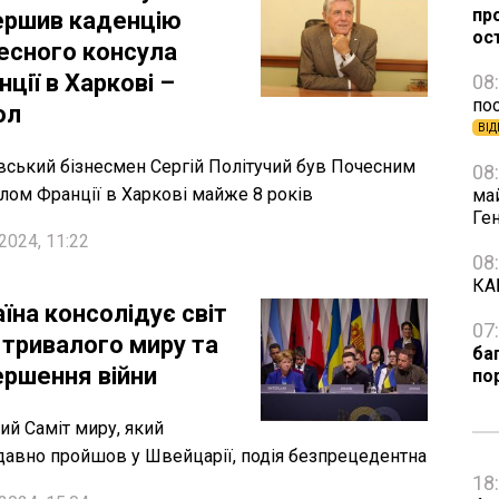
про
ершив каденцію
ос
есного консула
ції в Харкові –
08
пос
ол
ВІД
вський бізнесмен Сергій Політучий був Почесним
08
лом Франції в Харкові майже 8 років
ма
Ге
2024, 11:22
08
КА
їна консолідує світ
07
 тривалого миру та
ба
ершення війни
по
й Саміт миру, який
авно пройшов у Швейцарії, подія безпрецедентна
18