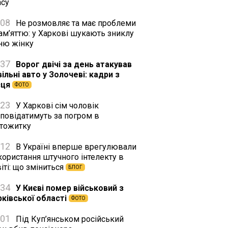
асу
:08
Не розмовляє та має проблеми
ам’яттю: у Харкові шукають зниклу
тню жінку
:37
Ворог двічі за день атакував
ільні авто у Золочеві: кадри з
сця
ФОТО
:23
У Харкові сім чоловік
дповідатимуть за погром в
ртожитку
:12
В Україні вперше врегулювали
користання штучного інтелекту в
іті: що зміниться
БЛОГ
:34
У Києві помер військовий з
рківської області
ФОТО
:01
Під Куп’янськом російський