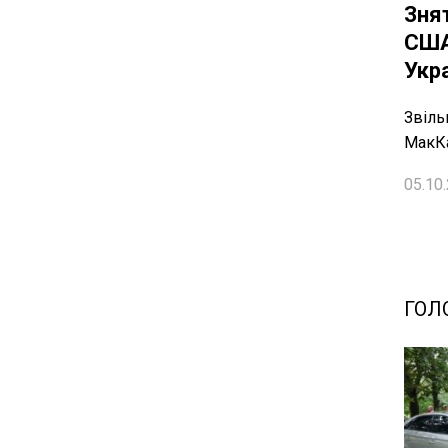
Зня
США
Укр
Звіль
МакКа
05.10.
ГОЛ