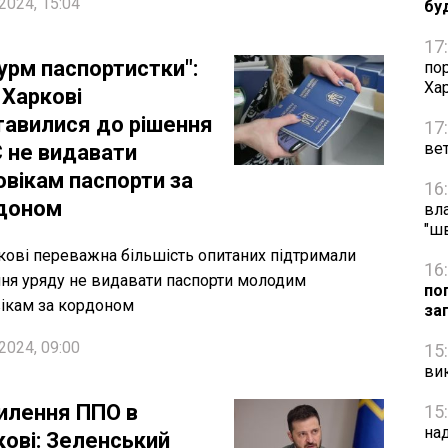
2024, 15:04
бу
17
урм паспортистки":
по
Ха
 Харкові
тавилися до рішення
17
вет
 не видавати
овікам паспорти за
16
доном
вл
"ш
кові переважна більшість опитаних підтримали
16
ня уряду не видавати паспорти молодим
по
ікам за кордоном
за
2024, 09:00
15
ви
илення ППО в
15
на
кові: Зеленський