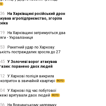
ТО
:36
На Харківщині російський дрон
акував агропідприємство, згоріла
хніка
:19
На Харківщині затримується два
яги - Укрзалізниця
:53
Ракетний удар по Харкову:
ькість постраждалих зросла до 27
:45
У Золочеві ворог атакував
газин: поранено двох людей
:12
У Харкові поліція викрила
ркопритон в звичайній квартирі
ФОТО
:04
У Харкові під час побутової
жежі врятували двох людей
ФОТО
:56
На Вовчанському напрямку