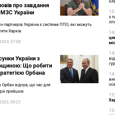
кл
повів про завдання
15
 МЗС України
з п
лі
їн-партнерів України є системи ППО, які можуть
тити Харків
14
цив
2024, 07:58
мі
14
сунки України з
ві
гу
рщиною: Що робити
тратегією Орбана
14
ви
осв
р Орбан відчув, що час для
гри прийшов
13
Ха
2023, 09:23
13