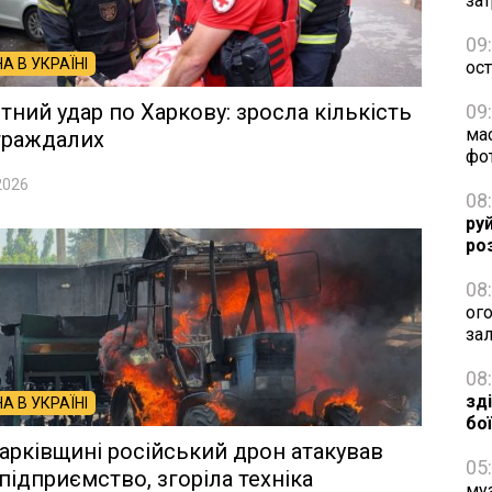
зат
09
НА В УКРАЇНІ
ос
тний удар по Харкову: зросла кількість
09
ма
траждалих
фо
2026
08
ру
ро
08
ог
за
08
зд
НА В УКРАЇНІ
бо
арківщині російський дрон атакував
05
підприємство, згоріла техніка
му