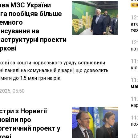
ова МЗС України
ФО
іга пообіцяв більше
12
земного
ат
ансування на
те
раструктурні проекти
12
ркові
пот
11
кові за кошти норвезького уряду встановили
кіл
ні панелі на комунальній лікарні, що дозволить
мити до 1,5 млн грн на рік
11
ма
2025, 05:50
11
на
стри з Норвегії
11
повіли про
по
ргетичний проект у
кові
10