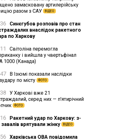
ищено замасковану артилерійську
зицію разом з САУ
ВІДЕО
:36
Синєгубов розповів про стан
страждалих внаслідок ракетного
ара по Харкову
:11
Світоліна перемогла
ериканку і вийшла у чвертьфінал
A 1000 (Канада)
:47
В Ізюмі показали наслідки
аудару по місту
ФОТО
:38
У Харкові вже 21
траждалий, серед них — п’ятирічний
опчик
ФОТО
:16
Ракетний удар по Харкову: з-
д завалів врятували жінку
ВІДЕО
:56
Харківська ОВА повідомила