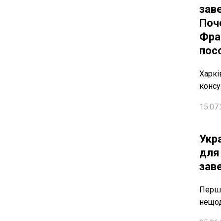
зав
Поч
Фран
пос
Харкі
консу
15.07.
Укра
для
зав
Перши
нещод