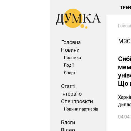
ТРЕ
Голов
МЗС
Головна
Новини
Політика
Сибі
Події
мем
Спорт
унів
Що 
Статті
Інтерв'ю
Харкі
Спецпроєкти
дипло
Новини партнерів
04.04.
Блоги
Відео