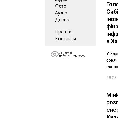
Гол
Фото
Сиб
Аудіо
іно
Досьє
фін
Про нас
інф
Контакти
в Ха
Людям з
У Хар
порушенням зору
соняч
еконо
28.03.
Міні
роз
ене
Хар