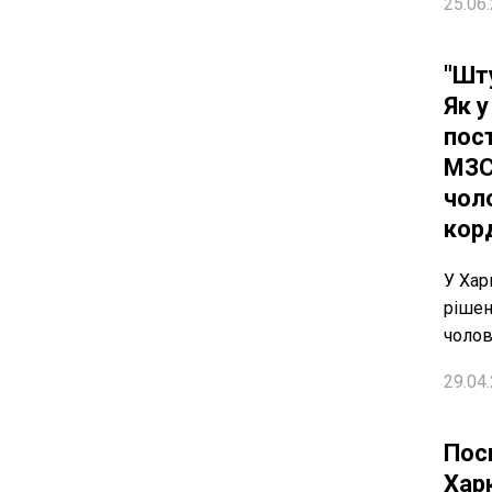
25.06.
"Шт
Як у
пос
МЗС
чол
кор
У Хар
рішен
чолов
29.04.
Пос
Хар