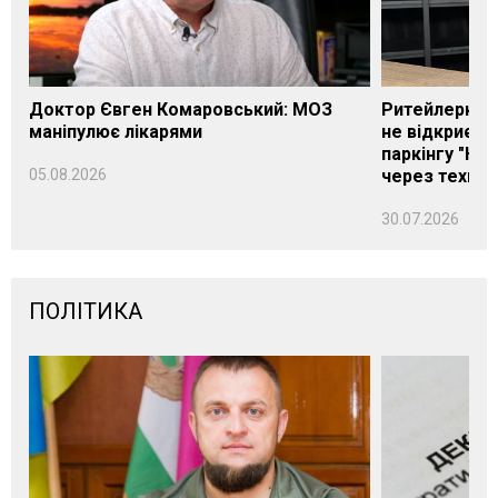
Доктор Євген Комаровський: МОЗ
Ритейлерка А
маніпулює лікарями
не відкриєть
паркінгу "Нік
05.08.2026
через техніч
30.07.2026
ПОЛІТИКА