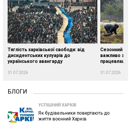
Тяглість харківської свободи: від
Сезонний під
дисидентських кулуарів до
важливо знат
українського авангарду
працевлашту
31.07.2026
31.07.2026
БЛОГИ
УСПІШНИЙ ХАРКІВ
Як будівельники повертають до
життя воєнний Харків