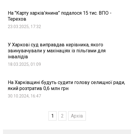
На "Карту харків'янина” подалося 15 тис. ВПО -
Терехов
23.03.2025, 17:32
У Харкові суд виправдав керівника, якого
звинувачували у махінаціях із пільгами для
інвалідів
18.03.2025, 01:09
На Харківщині будуть судити голову селищної ради,
який розтратив 0,6 млн грн
30.10.2024, 16:47
1
2
Архів