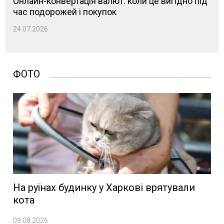
Онлайн-конвертація валют: коли це вигідно під
час подорожей і покупок
24.07.2026
ФОТО
На руїнах будинку у Харкові врятували
кота
09.08.2026