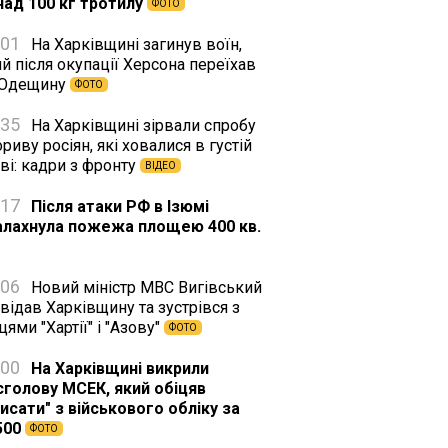
над 100 кг тротилу
ФОТО
:01
На Харківщині загинув воїн,
й після окупації Херсона переїхав
 Одещину
ФОТО
:35
На Харківщині зірвали спробу
риву росіян, які ховалися в густій
ві: кадри з фронту
ВІДЕО
:17
Після атаки РФ в Ізюмі
алахнула пожежа площею 400 кв.
:06
Новий міністр МВС Вигівський
відав Харківщину та зустрівся з
цями "Хартії" і "Азову"
ФОТО
:00
На Харківщині викрили
сголову МСЕК, який обіцяв
исати" з військового обліку за
500
ФОТО