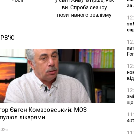
за
ви. Спроба сеансу
позитивного реалізму
12
зо
сп
ЕРВ'Ю
12
авт
Fo
12
нов
ві
12
змі
що
тор Євген Комаровський: МОЗ
11
пулює лікарями
40%
2026
11