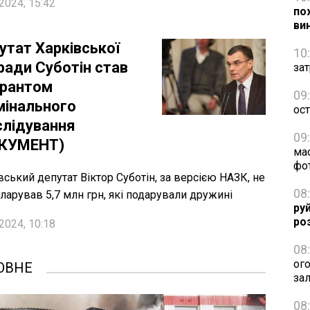
2024, 15:42
по
ви
утат Харківської
10
ради Суботін став
зат
урантом
09
мінального
ос
слідування
09
КУМЕНТ)
ма
фо
вський депутат Віктор Суботін, за версією НАЗК, не
08
ларував 5,7 млн грн, які подарували дружині
ру
ро
2024, 10:18
08
ог
ОВНЕ
за
08