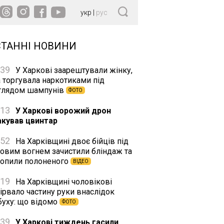
укр
|
рус
СТАННІ НОВИНИ
:39
У Харкові заарештували жінку,
а торгувала наркотиками під
глядом шампунів
ФОТО
:13
У Харкові ворожий дрон
акував цвинтар
:52
На Харківщині двоє бійців під
ковим вогнем зачистили бліндаж та
хопили полоненого
ВІДЕО
:19
На Харківщині чоловікові
ірвало частину руки внаслідок
буху: що відомо
ФОТО
:39
У Харкові тиждень гасили