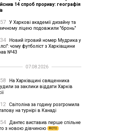
ійснив 14 спроб прориву: географія
їв
:57
У Харкові академії дизайну та
зичному ліцею подовжили "бронь"
:34
Новий ігровий номер Мудрика у
лсі": чому футболіст з Харківщини
рав №43
07.08.2026
:58
На Харківщині священника
удили за заклики віддати Харків
ії
:12
Світоліна за годину розгромила
апову на турнірі в Канаді
:54
Дантес виставив перше спільне
то з новою дівчиною
ФОТО