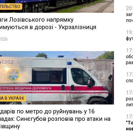
ПІЛЬСТВО
20
за
ги Лозівського напрямку
по
имуються в дорозі - Укрзалізниця
19
фут
2026
17
об
раз
17
сп
17
НА В УКРАЇНІ
ро
ли
ударів по метро до руйнувань у 16
17
адах: Синєгубов розповів про атаки на
"Т
ківщину
но