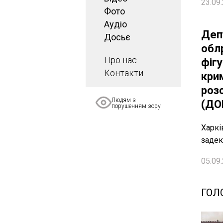
23.09.
Фото
Аудіо
Деп
Досьє
обл
Про нас
фіг
Контакти
кри
роз
Людям з
(ДО
порушенням зору
Харкі
задек
05.09.
ГОЛ