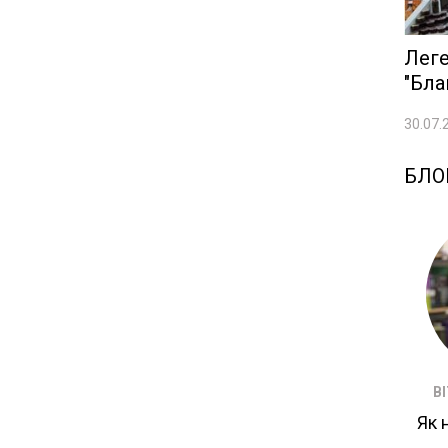
Леге
"Бла
30.07.
БЛО
В
Як 