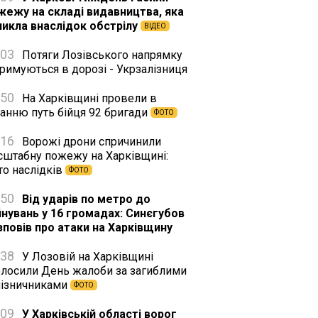
жежу на складі видавництва, яка
никла внаслідок обстрілу
ВІДЕО
:03
Потяги Лозівського напрямку
римуються в дорозі - Укрзалізниця
:50
На Харківщині провели в
танню путь бійця 92 бригади
ФОТО
:16
Ворожі дрони спричинили
сштабну пожежу на Харківщині:
то наслідків
ФОТО
:50
Від ударів по метро до
йнувань у 16 громадах: Синєгубов
зповів про атаки на Харківщину
:38
У Лозовій на Харківщині
олосили День жалоби за загиблими
лізничниками
ФОТО
:09
У Харківській області ворог