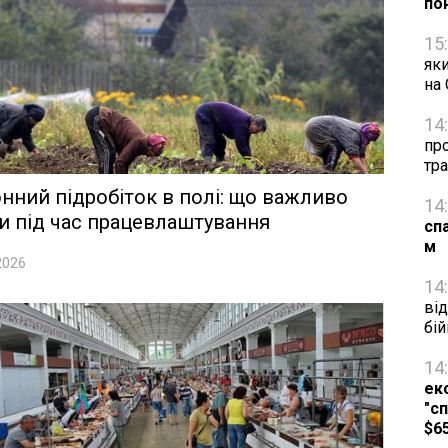
по
15
яки
на
14
про
тра
нний підробіток в полі: що важливо
14
и під час працевлаштування
сп
м
2026
14
від
бій
14
ек
"сп
$6