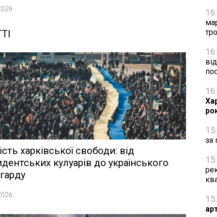
2026
16
ма
тро
ТІ
16
від
по
16
Ха
ро
15
за 
ість харківської свободи: від
15
дентських кулуарів до українського
рек
гарду
кв
2026
15
ар