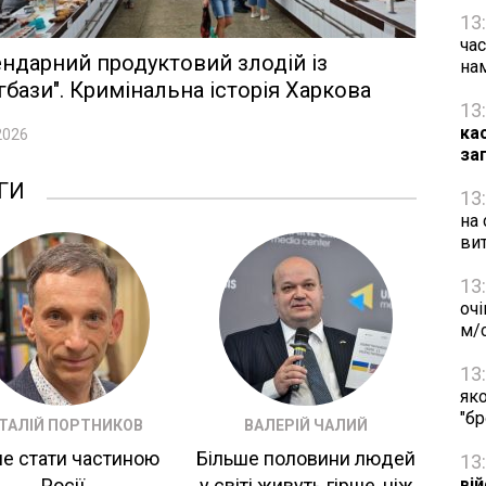
13
час
ндарний продуктовий злодій із
на
гбази". Кримінальна історія Харкова
13
ка
2026
за
ГИ
13
на 
ви
13
очі
м/
13
яко
"б
ІТАЛІЙ ПОРТНИКОВ
ВАЛЕРІЙ ЧАЛИЙ
не стати частиною
Більше половини людей
13
Росії
у світі живуть гірше, ніж
ві