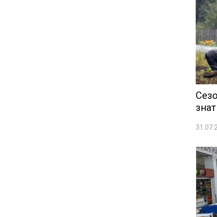
Сезо
знат
31.07.