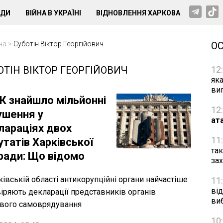
НДИ
ВІЙНА В УКРАЇНІ
ВІДНОВЛЕННЯ ХАРКОВА
на
>
Суботін Віктор Георгійович
О
ОТІН ВІКТОР ГЕОРГІЙОВИЧ
12
як
ви
К знайшло мільйонні
12
ушення у
ат
лараціях двох
11
татів Харківської
та
ради: Що відомо
за
ківській області антикорупційні органи найчастіше
11
від
іряють декларації представників органів
ви
вого самоврядування
10