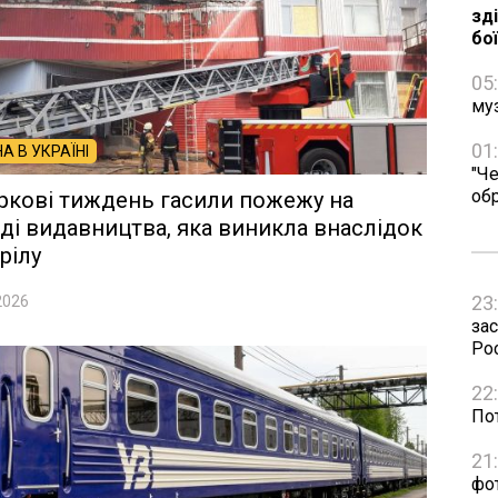
зд
бо
05
му
01
НА В УКРАЇНІ
"Че
об
ркові тиждень гасили пожежу на
ді видавництва, яка виникла внаслідок
рілу
23
2026
зас
Рос
22
Пот
21
фо