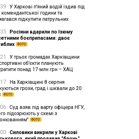
:39
У Харкові п'яний водій їздив під
 комендантської години та
магався підкупити патрульних
:35
Росіяни вдарили по Ізюму
сетними боєприпасами: двоє
гиблих
ФОТО
:21
У трьох громадах Харківщини
спортивні об'єкти планують
тратити понад 17 млн грн – ХАЦ
:17
На Харківщині 8 серпня
куються грози, град і шквали до 20
с
ФОТО
:06
Суд взяв під варту офіцера НГУ,
го підозрюють у схемі з
ронюванням"
ФОТО
:00
Силовики викрили у Харкові
йськового, який продавав "бронь"