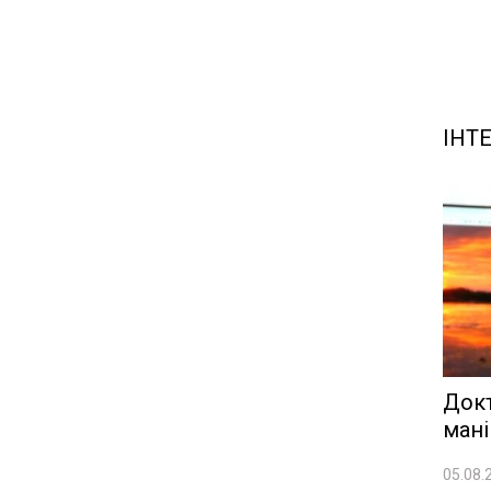
ІНТ
Док
мані
05.08.