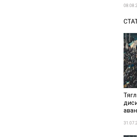
08.08.
СТАТ
Тягл
диси
аван
31.07.