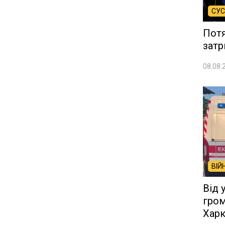
СУС
Потя
затр
08.08.
ВІЙ
Від 
гром
Хар