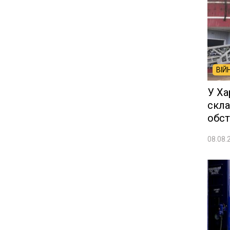
ВІЙ
У Ха
скла
обст
08.08.