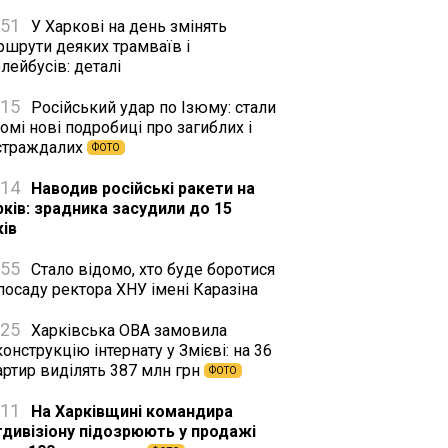
:51
У Харкові на день змінять
ршрути деяких трамваїв і
лейбусів: деталі
:15
Російський удар по Ізюму: стали
омі нові подробиці про загиблих і
страждалих
ФОТО
:14
Наводив російські ракети на
рків: зрадника засудили до 15
ків
:55
Стало відомо, хто буде боротися
посаду ректора ХНУ імені Каразіна
:25
Харківська ОВА замовила
онструкцію інтернату у Змієві: на 36
артир виділять 387 млн грн
ФОТО
:11
На Харківщині командира
тдивізіону підозрюють у продажі