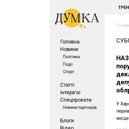
ТРЕ
Голов
СУБ
Головна
Новини
Політика
НАЗ
Події
пор
Спорт
дек
депу
Статті
обл
Інтерв'ю
Спецпроєкти
У Хар
Новини партнерів
перев
місце
Блоги
Відео