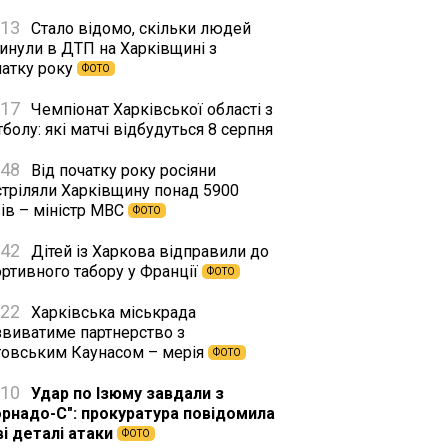
:13
Стало відомо, скільки людей
гинули в ДТП на Харківщині з
чатку року
ФОТО
:17
Чемпіонат Харківської області з
болу: які матчі відбудуться 8 серпня
:48
Від початку року росіяни
стріляли Харківщину понад 5900
ів – міністр МВС
ФОТО
:42
Дітей із Харкова відправили до
ортивного табору у Франції
ФОТО
:22
Харківська міськрада
звиватиме партнерство з
товським Каунасом – мерія
ФОТО
:10
Удар по Ізюму завдали з
орнадо-С": прокуратура повідомила
ві деталі атаки
ФОТО