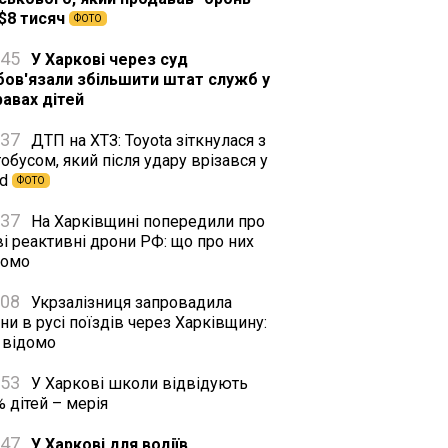
 $8 тисяч
ФОТО
:45
У Харкові через суд
бов'язали збільшити штат служб у
равах дітей
:37
ДТП на ХТЗ: Toyota зіткнулася з
обусом, який після удару врізався у
rd
ФОТО
:37
На Харківщині попередили про
і реактивні дрони РФ: що про них
домо
:08
Укрзалізниця запровадила
ни в русі поїздів через Харківщину:
 відомо
:53
У Харкові школи відвідують
 дітей – мерія
:47
У Харкові для водіїв