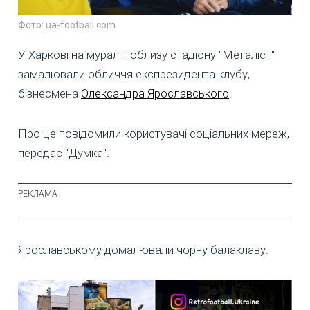
Фото: ua-football.com
У Харкові на муралі поблизу стадіону "Металіст"
замалювали обличчя експрезидента клубу,
бізнесмена
Олександра Ярославського
.
Про це повідомили користувачі соціальних мереж,
передає "Думка".
Ярославському домалювали чорну балаклаву.