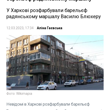
У Харкові розфарбували барельєф
радянському маршалу Василю Блюхеру
12.03.2023, 17:34
Аліна Гаєвська
Фото: Wikimapia
Невідомі в Харкові розфарбували барельєф