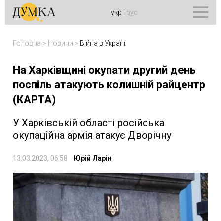
укр
|
рус
Головна
>
Новини
>
Війна в Україні
На Харківщині окупати другий день
поспіль атакують колишній райцентр
(КАРТА)
У Харківській області російська
окупаційна армія атакує Дворічну
13.03.2023, 06:58
Юрій Ларін