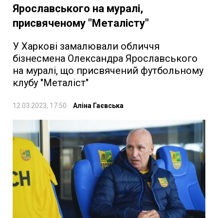
Ярославського на муралі,
присвяченому "Металісту"
У Харкові замалювали обличчя
бізнесмена Олександра Ярославського
на муралі, що присвячений футбольному
клубу "Металіст"
12.03.2023, 17:50
Аліна Гаєвська