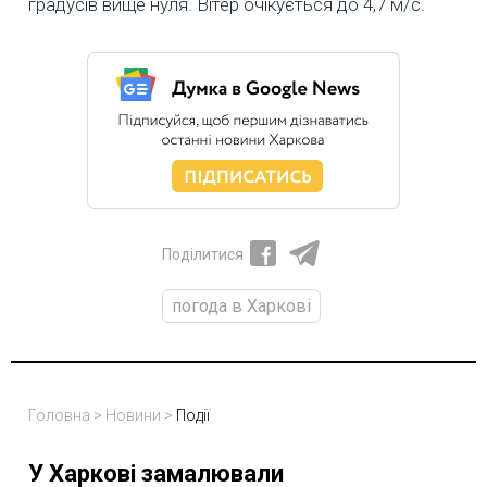
градусів вище нуля. Вітер очікується до 4,7 м/с.
Поділитися
погода в Харкові
Головна
>
Новини
>
Події
У Харкові замалювали