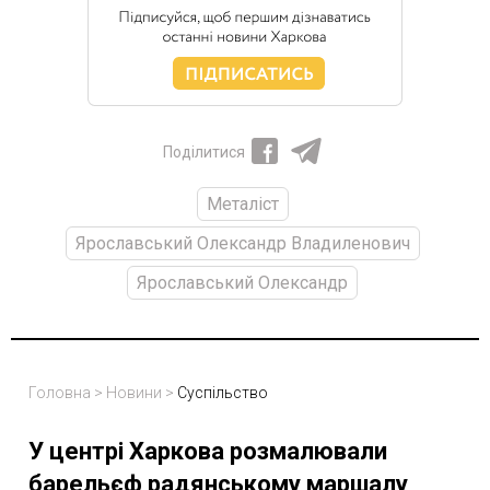
Поділитися
Металіст
Ярославський Олександр Владиленович
Ярославський Олександр
Головна
>
Новини
>
Суспільство
У центрі Харкова розмалювали
барельєф радянському маршалу